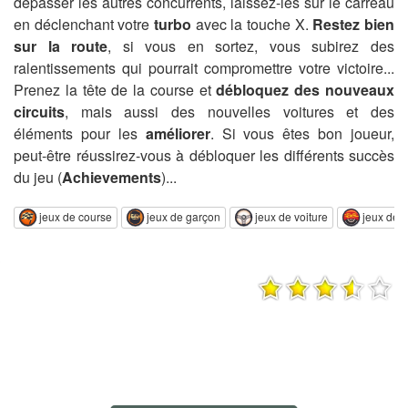
dépasser les autres concurrents, laissez-les sur le carreau
en déclenchant votre
turbo
avec la touche X.
Restez bien
sur la route
, si vous en sortez, vous subirez des
ralentissements qui pourrait compromettre votre victoire...
Prenez la tête de la course et
débloquez des nouveaux
circuits
, mais aussi des nouvelles voitures et des
éléments pour les
améliorer
. Si vous êtes bon joueur,
peut-être réussirez-vous à débloquer les différents succès
du jeu (
Achievements
)...
jeux de course
jeux de garçon
jeux de voiture
jeux de t