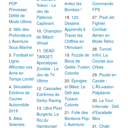
POP
évitez les
Commando
Yukon - Le
Princesse:
Bombes !
FPS
Jeu de
Défilé de
Patience
123
Pixel Jet
Mode Ultime
Captivant
Dessine:
Fighter:
Vélo des
Apprends à
Combat
Champion
Profondeurs:
Tracer les
Aérien en
de Billard
L'Aventure
Chiffres en
Mode Rétro
Virtuel
Sous-Marine
t'Amusant
Tunnel
DEAD
Football en
Puzzle de
Infini: La
TARGET:
Ligne:
Blocs de
Course aux
Apocalypse
Affrontez vos
Gelée: Fusion
Orbes
Zombie - Le
Amis en
Colorée
Jeu de Tir
Poulet en
Temps Limité!
Ultime
Épingles
Cavale :
Simulation
et Billes: Le
L'Ã‰vasion
Cascades
Extrême de
Défi des
Palpitante
Extrêmes de
Course
Tuyaux
Derby Racing
La Tour
Automobile
Colorés
Infernale : Défi
Ultra Pixel
2019
Folie des
d'Escalade
Burgeria: Le
Ailes
Bonbons Pop:
Blox
Roi du
Volantes:
L'Aventure
Hamburger
Chaki