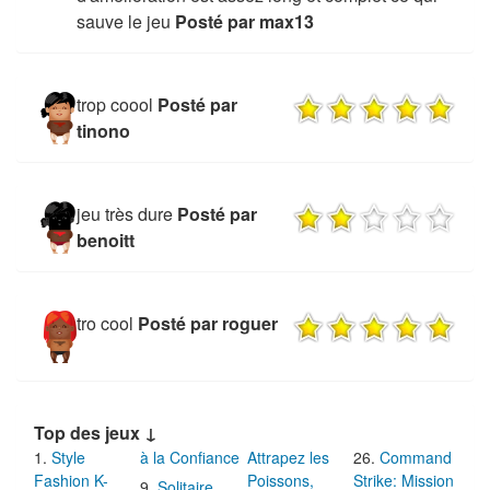
sauve le jeu
Posté par max13
trop coool
Posté par
tinono
jeu très dure
Posté par
benoitt
tro cool
Posté par roguer
Top des jeux ↓
Style
à la Confiance
Attrapez les
Command
Fashion K-
Poissons,
Strike: Mission
Solitaire