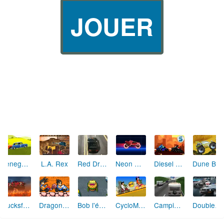
JOUER
Renegade Racing
L.A. Rex
Red Driver 3
Neon Rider
Diesel and Death
Dune Buggy
Trucksformers
Dragon Ball Kart
Bob l'éponge : Livreur
CycloManiacs
Camping-Car
Double Pursuit