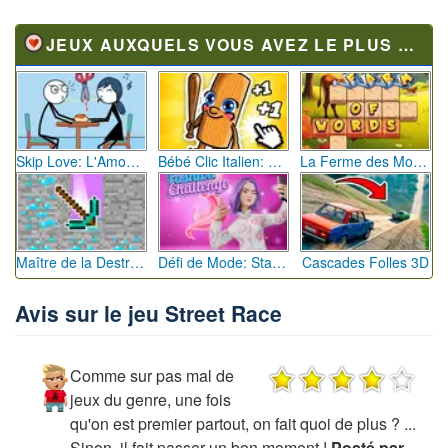
JEUX AUXQUELS VOUS AVEZ LE PLUS JOUÉ
Skip Love: L'Amour en Péril
Bébé Clic Italien: La Folie des Petits Bambins
La Ferme des Mots - Cultivez votre Vocabulaire
Maître de la Destruction: Fusion de Pioches
Défi de Mode: Star du Podium
Cascades Folles 3D
Avis sur le jeu Street Race
Comme sur pas mal de
jeux du genre, une fois
qu'on est premier partout, on fait quoi de plus ? ...
Sinon, il fait passer un bon moment !
Posté par