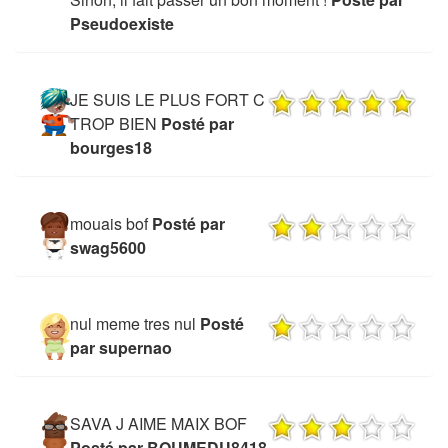
Pseudoexiste
JE SUIS LE PLUS FORT C
TROP BIEN
Posté par
bourges18
mouais bof
Posté par
swag5600
nul meme tres nul
Posté
par supernao
SAVA J AIME MAIX BOF
Posté par BOUMEDU8418