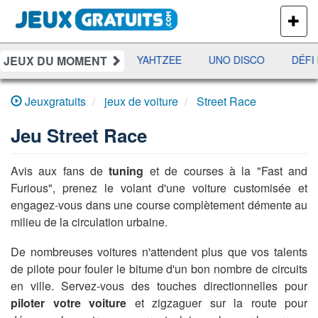
PLUS
DE
JEUX
JEUX DU MOMENT
RAMI
JETX
YAHTZEE
UNO DISCO
DÉFI 
Jeuxgratuits
jeux de voiture
Street Race
Jeu
Street Race
Avis aux fans de
tuning
et de courses à la "Fast and
Furious", prenez le volant d'une voiture customisée et
engagez-vous dans une course complètement démente au
milieu de la circulation urbaine.
De nombreuses voitures n'attendent plus que vos talents
de pilote pour fouler le bitume d'un bon nombre de circuits
en ville. Servez-vous des touches directionnelles pour
piloter votre voiture
et zigzaguer sur la route pour