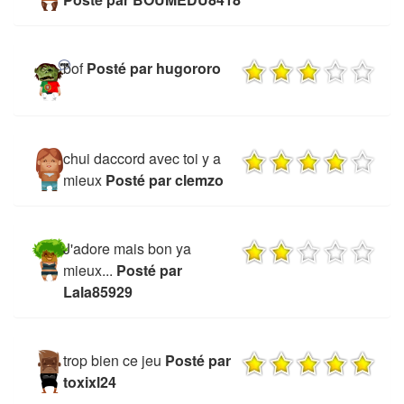
bof
Posté par hugororo
chui daccord avec toi y a
mieux
Posté par clemzo
J'adore mais bon ya
mieux...
Posté par
Lala85929
trop bien ce jeu
Posté par
toxixl24