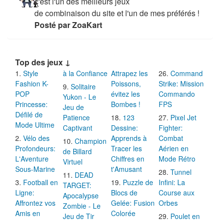
c'est l'un des meilleurs jeux
de combinaison du site et l'un de mes préférés !
Posté par ZoaKart
Top des jeux ↓
Style
à la Confiance
Attrapez les
Command
Fashion K-
Poissons,
Strike: Mission
Solitaire
POP
évitez les
Commando
Yukon - Le
Princesse:
Bombes !
FPS
Jeu de
Défilé de
Patience
123
Pixel Jet
Mode Ultime
Captivant
Dessine:
Fighter:
Vélo des
Apprends à
Combat
Champion
Profondeurs:
Tracer les
Aérien en
de Billard
L'Aventure
Chiffres en
Mode Rétro
Virtuel
Sous-Marine
t'Amusant
Tunnel
DEAD
Football en
Puzzle de
Infini: La
TARGET:
Ligne:
Blocs de
Course aux
Apocalypse
Affrontez vos
Gelée: Fusion
Orbes
Zombie - Le
Amis en
Colorée
Jeu de Tir
Poulet en