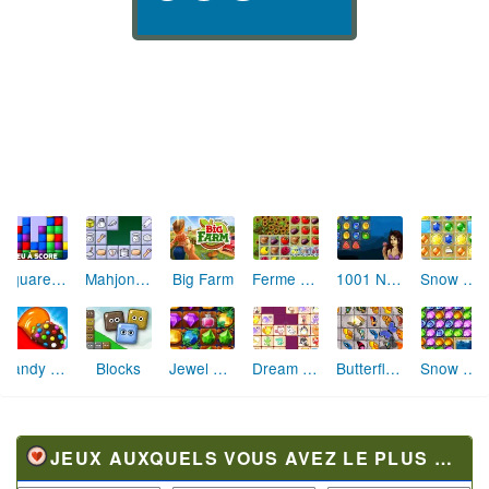
Square Assembler
Mahjong Cook
Big Farm
Ferme de Rêves
1001 Nuits
Snow Queen 4
Candy Crush Saga
Blocks
Dream Pet Link
Butterfly Kyodai
Snow Queen
Jewel Academy
JEUX AUXQUELS VOUS AVEZ LE PLUS JOUÉ