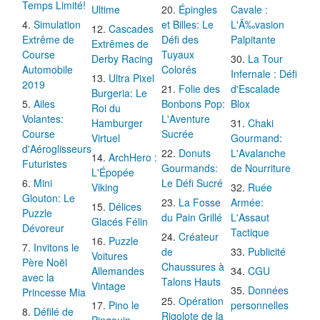
Temps Limité!
Ultime
Épingles
Cavale :
Simulation
et Billes: Le
L'Ã‰vasion
Cascades
Extrême de
Défi des
Palpitante
Extrêmes de
Course
Tuyaux
Derby Racing
La Tour
Automobile
Colorés
Infernale : Défi
Ultra Pixel
2019
Folie des
d'Escalade
Burgeria: Le
Ailes
Bonbons Pop:
Blox
Roi du
Volantes:
L'Aventure
Hamburger
Chaki
Course
Sucrée
Virtuel
Gourmand:
d'Aéroglisseurs
Donuts
L'Avalanche
ArchHero :
Futuristes
Gourmands:
de Nourriture
L'Épopée
Mini
Le Défi Sucré
Viking
Ruée
Glouton: Le
La Fosse
Armée:
Délices
Puzzle
du Pain Grillé
L'Assaut
Glacés Félin
Dévoreur
Tactique
Créateur
Puzzle
Invitons le
de
Publicité
Voitures
Père Noël
Chaussures à
Allemandes
CGU
avec la
Talons Hauts
Vintage
Données
Princesse Mia
Opération
Pino le
personnelles
Défilé de
Rigolote de la