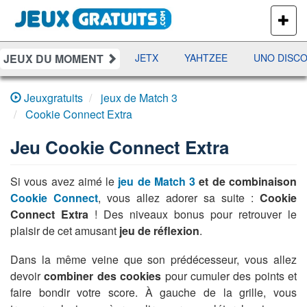
PLUS
DE
JEUX
JEUX DU MOMENT
DAMES
RAMI
JETX
YAHTZEE
UNO DISCO
Jeuxgratuits
jeux de Match 3
Cookie Connect Extra
Jeu
Cookie Connect Extra
Si vous avez aimé le
jeu de Match 3
et de combinaison
Cookie Connect
, vous allez adorer sa suite :
Cookie
Connect Extra
! Des niveaux bonus pour retrouver le
plaisir de cet amusant
jeu de réflexion
.
Dans la même veine que son prédécesseur, vous allez
devoir
combiner des cookies
pour cumuler des points et
faire bondir votre score. À gauche de la grille, vous