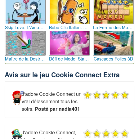
Skip Love: L'Amour en Péril
Bébé Clic Italien: La Folie des Petits Bambins
La Ferme des Mots - Cultivez votre Vocabulaire
Maître de la Destruction: Fusion de Pioches
Défi de Mode: Star du Podium
Cascades Folles 3D
Avis sur le jeu Cookie Connect Extra
J'adore Cookie Connect un
vrai délassement tous les
soirs.
Posté par nadia401
J'adore Cookie Connect,