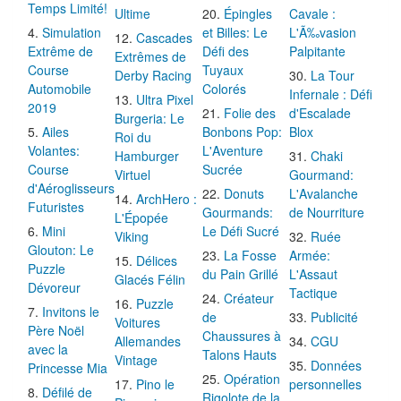
Temps Limité!
Ultime
Épingles
Cavale :
Simulation
et Billes: Le
L'Ã‰vasion
Cascades
Extrême de
Défi des
Palpitante
Extrêmes de
Course
Tuyaux
Derby Racing
La Tour
Automobile
Colorés
Infernale : Défi
Ultra Pixel
2019
Folie des
d'Escalade
Burgeria: Le
Ailes
Bonbons Pop:
Blox
Roi du
Volantes:
L'Aventure
Hamburger
Chaki
Course
Sucrée
Virtuel
Gourmand:
d'Aéroglisseurs
Donuts
L'Avalanche
ArchHero :
Futuristes
Gourmands:
de Nourriture
L'Épopée
Mini
Le Défi Sucré
Viking
Ruée
Glouton: Le
La Fosse
Armée:
Délices
Puzzle
du Pain Grillé
L'Assaut
Glacés Félin
Dévoreur
Tactique
Créateur
Puzzle
Invitons le
de
Publicité
Voitures
Père Noël
Chaussures à
Allemandes
CGU
avec la
Talons Hauts
Vintage
Données
Princesse Mia
Opération
Pino le
personnelles
Défilé de
Rigolote de la