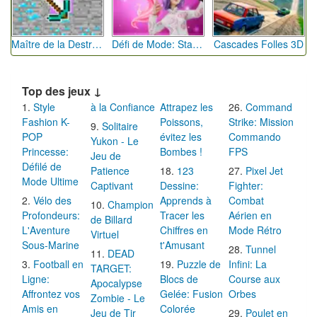
Maître de la Destruction: Fusion de Pioches
Défi de Mode: Star du Podium
Cascades Folles 3D
Top des jeux ↓
Style
à la Confiance
Attrapez les
Command
Fashion K-
Poissons,
Strike: Mission
Solitaire
POP
évitez les
Commando
Yukon - Le
Princesse:
Bombes !
FPS
Jeu de
Défilé de
Patience
123
Pixel Jet
Mode Ultime
Captivant
Dessine:
Fighter:
Vélo des
Apprends à
Combat
Champion
Profondeurs:
Tracer les
Aérien en
de Billard
L'Aventure
Chiffres en
Mode Rétro
Virtuel
Sous-Marine
t'Amusant
Tunnel
DEAD
Football en
Puzzle de
Infini: La
TARGET:
Ligne:
Blocs de
Course aux
Apocalypse
Affrontez vos
Gelée: Fusion
Orbes
Zombie - Le
Amis en
Colorée
Jeu de Tir
Poulet en