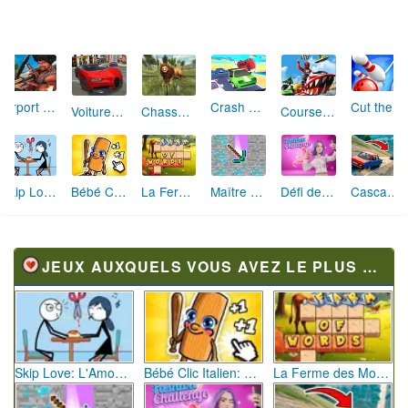
Crash de Route
Cut the Rope Bowling
Airport Clash 3D
Voiture Simulation
Chasse aux Lions 3D
Course en Jet-Ski
Skip Love: L'Amour en Péril
Bébé Clic Italien: La Folie des Petits Bambins
La Ferme des Mots - Cultivez votre Vocabulaire
Maître de la Destruction: Fusion de Pioches
Défi de Mode: Star du Podium
Cascades Folles 3D
JEUX AUXQUELS VOUS AVEZ LE PLUS JOUÉ
Skip Love: L'Amour en Péril
Bébé Clic Italien: La Folie des Petits Bambins
La Ferme des Mots - Cultivez votre Vocabulaire