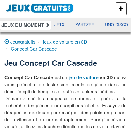
PLUS
DE
JEUX
JEUX DU MOMENT
DAMES
RAMI
JETX
YAHTZEE
UNO DISCO
Jeuxgratuits
jeux de voiture en 3D
Concept Car Cascade
Jeu
Concept Car Cascade
Concept Car Cascade
est un
jeu de voiture
en 3D
qui va
vous permettre de tester vos talents de pilote dans un
décor rempli de tremplins et autres structures inédites.
Démarrez sur les chapeaux de roues et partez à la
recherche des pièces d'or éparpillées ici et là. Essayez de
déraper un maximum pour marquer des points en prenant
de la vitesse et en tournant rapidement. Pour piloter votre
voiture, utilisez les touches directionnelles de votre clavier.