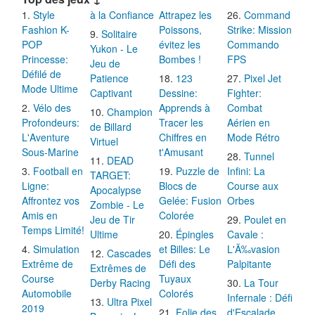
Style
à la Confiance
Attrapez les
Command
Fashion K-
Poissons,
Strike: Mission
Solitaire
POP
évitez les
Commando
Yukon - Le
Princesse:
Bombes !
FPS
Jeu de
Défilé de
Patience
123
Pixel Jet
Mode Ultime
Captivant
Dessine:
Fighter:
Vélo des
Apprends à
Combat
Champion
Profondeurs:
Tracer les
Aérien en
de Billard
L'Aventure
Chiffres en
Mode Rétro
Virtuel
Sous-Marine
t'Amusant
Tunnel
DEAD
Football en
Puzzle de
Infini: La
TARGET:
Ligne:
Blocs de
Course aux
Apocalypse
Affrontez vos
Gelée: Fusion
Orbes
Zombie - Le
Amis en
Colorée
Jeu de Tir
Poulet en
Temps Limité!
Ultime
Épingles
Cavale :
Simulation
et Billes: Le
L'Ã‰vasion
Cascades
Extrême de
Défi des
Palpitante
Extrêmes de
Course
Tuyaux
Derby Racing
La Tour
Automobile
Colorés
Infernale : Défi
Ultra Pixel
2019
Folie des
d'Escalade
Burgeria: Le