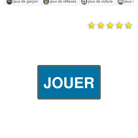
jeux de garçon
jeux de réflexes
jeux de voiture
jeux mo
JOUER