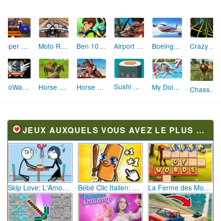
Desert Robbery Car Chase
Gare la Voiture
Crash de Route
Touch Down
Crowd Lumberjack
Maserati Gran Turismo
City Driving Truck Simulator 3D
Course en Jet-Ski
Sprinteurs Héros
Concept Car Cascade
Pop It! 3D
Queen Bee
JEUX AUXQUELS VOUS AVEZ LE PLUS JOUÉ
Skip Love: L'Amour en Péril
Bébé Clic Italien: La Folie des Petits Bambins
La Ferme des Mots - Cultivez votre Vocabulaire