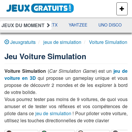
PLUS
DE
JEUX
JEUX DU MOMENT
DAMES
RAMI
JETX
YAHTZEE
UNO DISCO
Jeuxgratuits
jeux de simulation
Voiture Simulation
Jeu
Voiture Simulation
Voiture Simulation
(
Car Simulation Game
) est un
jeu de
voiture en 3D
qui propose un gameplay unique et vous
propose de découvrir 2 mondes et de les explorer à bord
de votre bolide.
Vous pourrez tester pas moins de 9 voitures, de quoi vous
amuser et de tester vos réflexes et vos compétences de
pilote dans ce
jeu de simulation
! Pour piloter votre voiture,
utilisez les touches directionnelles de votre clavier