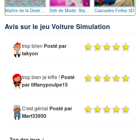
Maître de la Destruction: Fusion de Pioches
Défi de Mode: Star du Podium
Cascades Folles 3D
Avis sur le jeu Voiture Simulation
trop biien
Posté par
takyon
trop bien je kiffe !
Posté
par tiffanypoulpe15
C'est génial
Posté par
Mart33950
Top des jeux ↓