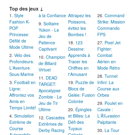
Top des jeux ↓
Style
à la Confiance
Attrapez les
Command
Fashion K-
Poissons,
Strike: Mission
Solitaire
POP
évitez les
Commando
Yukon - Le
Princesse:
Bombes !
FPS
Jeu de
Défilé de
Patience
123
Pixel Jet
Mode Ultime
Captivant
Dessine:
Fighter:
Vélo des
Apprends à
Combat
Champion
Profondeurs:
Tracer les
Aérien en
de Billard
L'Aventure
Chiffres en
Mode Rétro
Virtuel
Sous-Marine
t'Amusant
Tunnel
DEAD
Football en
Puzzle de
Infini: La
TARGET:
Ligne:
Blocs de
Course aux
Apocalypse
Affrontez vos
Gelée: Fusion
Orbes
Zombie - Le
Amis en
Colorée
Jeu de Tir
Poulet en
Temps Limité!
Ultime
Épingles
Cavale :
Simulation
et Billes: Le
L'Ã‰vasion
Cascades
Extrême de
Défi des
Palpitante
Extrêmes de
Course
Tuyaux
Derby Racing
La Tour
Automobile
Colorés