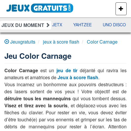
PLUS
DE
JEUX
JEUX DU MOMENT
DAMES
RAMI
JETX
YAHTZEE
UNO DISCO
Jeuxgratuits
jeux à score flash
Color Carnage
Jeu
Color Carnage
Color Carnage
est un
jeu de tir
déjanté qui ravira les
amateurs et amatrices de
Jeux à score flash
.
Vous incarnez un bonhomme aux pouvoirs destructeurs :
des lasers sortent de vos yeux ! Votre objectif est de
détruire tous les mannequins
qui vous tombent dessus.
Visez et tirez avec la souris
, et déplacez-vous avec les
flèches du clavier. Pour rester en vie, vous devez éviter
d’être touché(e) par vos ennemis et grimper sur les tas de
débris de mannequins pour rester à l’écran. Attention