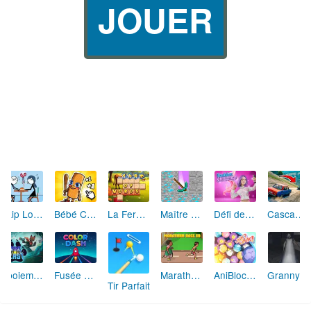
JOUER
Skip Love: L'Amour en Péril
Bébé Clic Italien: La Folie des Petits Bambins
La Ferme des Mots - Cultivez votre Vocabulaire
Maître de la Destruction: Fusion de Pioches
Défi de Mode: Star du Podium
Cascades Folles 3D
Aboiement Stellaire : Aventure Canine
Fusée Chromatique: La Course des Couleurs
Marathon Champion io
AniBlocos: Connecte les Animaux Mignons!
Granny Revient 3D : Destin Maléfique
Tir Parfait