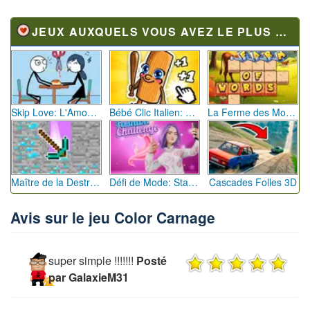
JEUX AUXQUELS VOUS AVEZ LE PLUS JOUÉ
Skip Love: L'Amour en Péril
Bébé Clic Italien: La Folie des Petits Bambins
La Ferme des Mots - Cultivez votre Vocabulaire
Maître de la Destruction: Fusion de Pioches
Défi de Mode: Star du Podium
Cascades Folles 3D
Avis sur le jeu Color Carnage
super simple !!!!!!!
Posté
par GalaxieM31