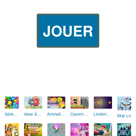
JOUER
Fusée Chromatique: La Course des Couleurs
Tir Parfait
Marathon Champion io
AniBlocos: Connecte les Animaux Mignons!
Granny Revient 3D : Destin Maléfique
Dessine et Écrase : Le Jeu des Monstres