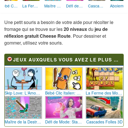
Hôtel des Animaux de Rêve
Explosion de Blocs de Sable
Fashion Rebelle: Style Grunge Chic
Sprunki Monster: Rythmes Musicaux Monstres
Héros des Terres Hostiles
Brr Brr Patapim: Le Défi Parkour Délirant
Une petit souris a besoin de votre aide pour récolter le
fromage qui se trouve sur les
20 niveaux
du
jeu de
réflexion gratuit Cheese Route
. Pour dessiner et
gommer, utilisez votre souris.
JEUX AUXQUELS VOUS AVEZ LE PLUS JOUÉ
Skip Love: L'Amour en Péril
Bébé Clic Italien: La Folie des Petits Bambins
La Ferme des Mots - Cultivez votre Vocabulaire
Maître de la Destruction: Fusion de Pioches
Défi de Mode: Star du Podium
Cascades Folles 3D