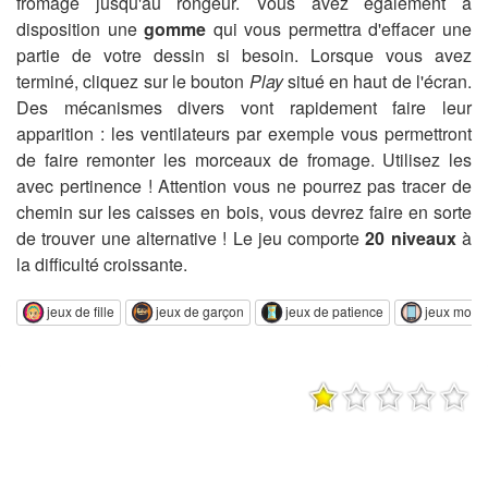
fromage jusqu'au rongeur. Vous avez également à
disposition une
gomme
qui vous permettra d'effacer une
partie de votre dessin si besoin. Lorsque vous avez
terminé, cliquez sur le bouton
Play
situé en haut de l'écran.
Des mécanismes divers vont rapidement faire leur
apparition : les ventilateurs par exemple vous permettront
de faire remonter les morceaux de fromage. Utilisez les
avec pertinence ! Attention vous ne pourrez pas tracer de
chemin sur les caisses en bois, vous devrez faire en sorte
de trouver une alternative ! Le jeu comporte
20 niveaux
à
la difficulté croissante.
jeux de fille
jeux de garçon
jeux de patience
jeux mobi