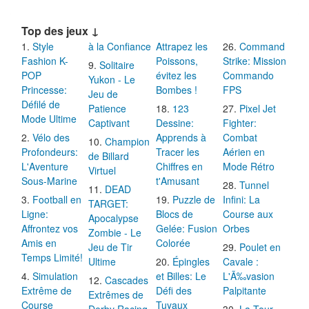
Top des jeux ↓
Style
à la Confiance
Attrapez les
Command
Fashion K-
Poissons,
Strike: Mission
Solitaire
POP
évitez les
Commando
Yukon - Le
Princesse:
Bombes !
FPS
Jeu de
Défilé de
Patience
123
Pixel Jet
Mode Ultime
Captivant
Dessine:
Fighter:
Vélo des
Apprends à
Combat
Champion
Profondeurs:
Tracer les
Aérien en
de Billard
L'Aventure
Chiffres en
Mode Rétro
Virtuel
Sous-Marine
t'Amusant
Tunnel
DEAD
Football en
Puzzle de
Infini: La
TARGET:
Ligne:
Blocs de
Course aux
Apocalypse
Affrontez vos
Gelée: Fusion
Orbes
Zombie - Le
Amis en
Colorée
Jeu de Tir
Poulet en
Temps Limité!
Ultime
Épingles
Cavale :
Simulation
et Billes: Le
L'Ã‰vasion
Cascades
Extrême de
Défi des
Palpitante
Extrêmes de
Course
Tuyaux
Derby Racing
La Tour