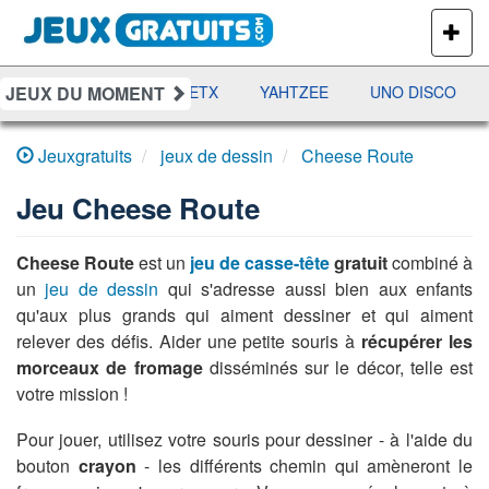
PLUS
DE
JEUX
JEUX DU MOMENT
DAMES
RAMI
JETX
YAHTZEE
UNO DISCO
Jeuxgratuits
jeux de dessin
Cheese Route
Jeu
Cheese Route
Cheese Route
est un
jeu de casse-tête
gratuit
combiné à
un
jeu de dessin
qui s'adresse aussi bien aux enfants
qu'aux plus grands qui aiment dessiner et qui aiment
relever des défis. Aider une petite souris à
récupérer les
morceaux de fromage
disséminés sur le décor, telle est
votre mission !
Pour jouer, utilisez votre souris pour dessiner - à l'aide du
bouton
crayon
- les différents chemin qui amèneront le