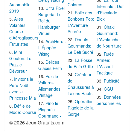
Automobile
Colorés
Infernale : Défi
Ultra Pixel
2019
Folie des
d'Escalade
Burgeria: Le
Ailes
Bonbons Pop:
Blox
Roi du
Volantes:
L'Aventure
Hamburger
Chaki
Course
Sucrée
Virtuel
Gourmand:
d'Aéroglisseurs
Donuts
L'Avalanche
ArchHero :
Futuristes
Gourmands:
de Nourriture
L'Épopée
Mini
Le Défi Sucré
Viking
Ruée
Glouton: Le
La Fosse
Armée:
Délices
Puzzle
du Pain Grillé
L'Assaut
Glacés Félin
Dévoreur
Tactique
Créateur
Puzzle
Invitons le
de
Publicité
Voitures
Père Noël
Chaussures à
Allemandes
CGU
avec la
Talons Hauts
Vintage
Données
Princesse Mia
Opération
Pino le
personnelles
Défilé de
Rigolote de la
Pingouin
Mode: Course
Gorge
Gourmand -
© 2026 Jeux-Gratuits.com