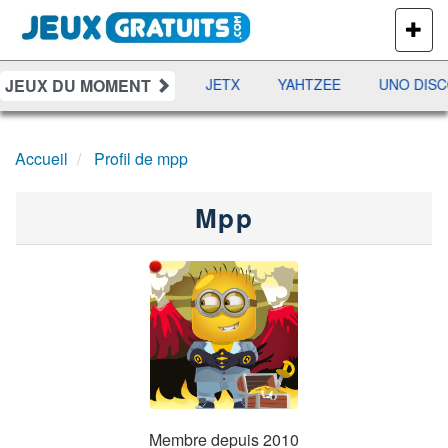
PLUS
DE
JEUX
JEUX DU MOMENT
DAMES
RAMI
JETX
YAHTZEE
UNO DISC
Accueil
Profil de mpp
Mpp
Membre depuis 2010