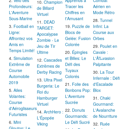
Vélo des
Apprends à
Combat
Champion
Profondeurs:
Tracer les
Aérien en
de Billard
L'Aventure
Chiffres en
Mode Rétro
Virtuel
Sous-Marine
t'Amusant
Tunnel
DEAD
Football en
Puzzle de
Infini: La
TARGET:
Ligne:
Blocs de
Course aux
Apocalypse
Affrontez vos
Gelée: Fusion
Orbes
Zombie - Le
Amis en
Colorée
Jeu de Tir
Poulet en
Temps Limité!
Ultime
Épingles
Cavale :
Simulation
et Billes: Le
L'Ã‰vasion
Cascades
Extrême de
Défi des
Palpitante
Extrêmes de
Course
Tuyaux
Derby Racing
La Tour
Automobile
Colorés
Infernale : Défi
Ultra Pixel
2019
Folie des
d'Escalade
Burgeria: Le
Ailes
Bonbons Pop:
Blox
Roi du
Volantes:
L'Aventure
Hamburger
Chaki
Course
Sucrée
Virtuel
Gourmand:
d'Aéroglisseurs
Donuts
L'Avalanche
ArchHero :
Futuristes
Gourmands:
de Nourriture
L'Épopée
Mini
Le Défi Sucré
Viking
Ruée
Glouton: Le