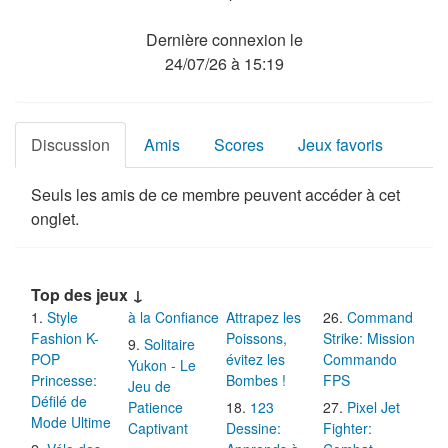
Dernière connexion le
24/07/26 à 15:19
Discussion
Amis
Scores
Jeux favoris
Seuls les amis de ce membre peuvent accéder à cet
onglet.
Top des jeux ↓
Style
à la Confiance
Attrapez les
Command
Fashion K-
Poissons,
Strike: Mission
Solitaire
POP
évitez les
Commando
Yukon - Le
Princesse:
Bombes !
FPS
Jeu de
Défilé de
Patience
123
Pixel Jet
Mode Ultime
Captivant
Dessine:
Fighter: