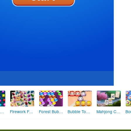
Jewel Legend
Firework Fever 2 : Trail of the Water Dragon
Forest Bubble
Bubble Town Quest
Mahjong Classic