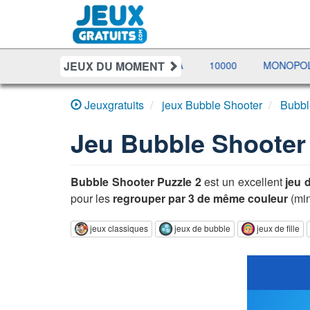
JEUX DU MOMENT
TTRES
BUBBLE MACHINA
10000
MONOPOLY LIVE
Jeuxgratuits
jeux Bubble Shooter
Bubbl
Jeu
Bubble Shooter 
Bubble Shooter Puzzle 2
est un excellent
jeu 
pour les
regrouper par 3 de même couleur
(mi
jeux classiques
jeux de bubble
jeux de fille