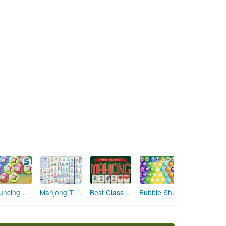
Bouncing Fish
Mahjong Titans 2
Best Classic Mahjong Connect
Bubble Shooter Pet