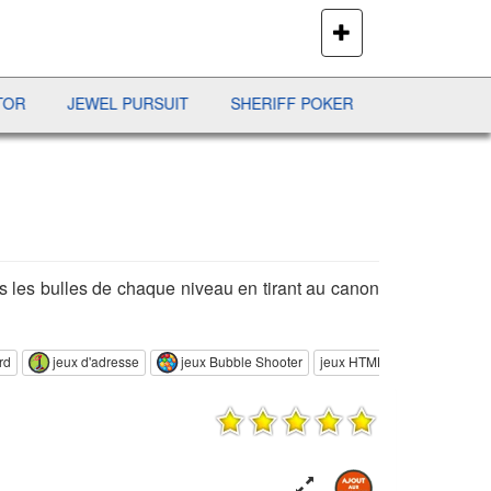
PLUS
DE
JEUX
JEWEL PURSUIT
SHERIFF POKER
BATAILLE NAVALE
s les bulles de chaque niveau en tirant au canon
rd
jeux d'adresse
jeux Bubble Shooter
jeux HTML5
jeux de comb