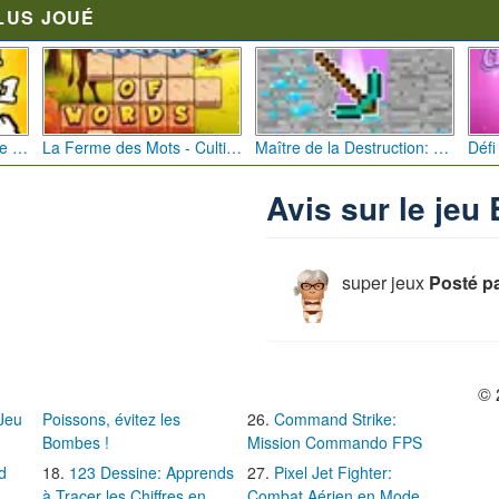
LUS JOUÉ
Bébé Clic Italien: La Folie des Petits Bambins
La Ferme des Mots - Cultivez votre Vocabulaire
Maître de la Destruction: Fusion de Pioches
Avis sur le jeu
super jeux
Posté 
© 
 Jeu
Poissons, évitez les
Command Strike:
Bombes !
Mission Commando FPS
d
123 Dessine: Apprends
Pixel Jet Fighter:
à Tracer les Chiffres en
Combat Aérien en Mode