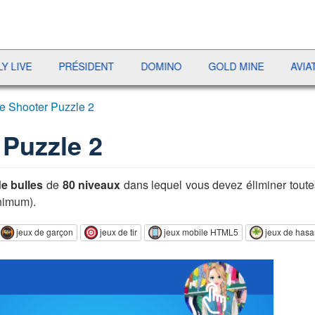
PRÉSIDENT
DOMINO
GOLD MINE
AVIATOR
e Shooter Puzzle 2
Puzzle 2
de bulles
de
80 niveaux
dans lequel vous devez éliminer toute
nimum).
jeux de garçon
jeux de tir
jeux mobile HTML5
jeux de hasa