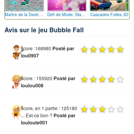
Maître de la Destruction: Fusion de Pioches
Défi de Mode: Star du Podium
Cascades Folles 3D
Avis sur le jeu Bubble Fall
score :168980
Posté par
lou0907
score : 155920
Posté par
loulou008
score, en 1 partie : 125180
... Est-ce bon ?
Posté par
louloute001