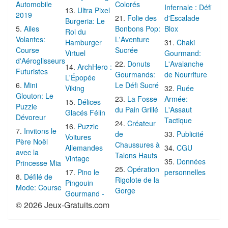
Automobile
Colorés
Infernale : Défi
Ultra Pixel
2019
Folie des
d'Escalade
Burgeria: Le
Ailes
Bonbons Pop:
Blox
Roi du
Volantes:
L'Aventure
Hamburger
Chaki
Course
Sucrée
Virtuel
Gourmand:
d'Aéroglisseurs
Donuts
L'Avalanche
ArchHero :
Futuristes
Gourmands:
de Nourriture
L'Épopée
Mini
Le Défi Sucré
Viking
Ruée
Glouton: Le
La Fosse
Armée:
Délices
Puzzle
du Pain Grillé
L'Assaut
Glacés Félin
Dévoreur
Tactique
Créateur
Puzzle
Invitons le
de
Publicité
Voitures
Père Noël
Chaussures à
Allemandes
CGU
avec la
Talons Hauts
Vintage
Données
Princesse Mia
Opération
Pino le
personnelles
Défilé de
Rigolote de la
Pingouin
Mode: Course
Gorge
Gourmand -
© 2026 Jeux-Gratuits.com