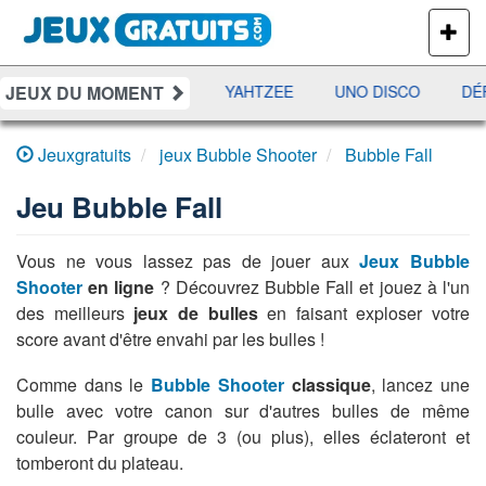
PLUS
DE
JEUX
JEUX DU MOMENT
ES
RAMI
JETX
YAHTZEE
UNO DISCO
DÉF
Jeuxgratuits
jeux Bubble Shooter
Bubble Fall
Jeu
Bubble Fall
Vous ne vous lassez pas de jouer aux
Jeux Bubble
Shooter
en ligne
? Découvrez Bubble Fall et jouez à l'un
des meilleurs
jeux de bulles
en faisant exploser votre
score avant d'être envahi par les bulles !
Comme dans le
Bubble Shooter
classique
, lancez une
bulle avec votre canon sur d'autres bulles de même
couleur. Par groupe de 3 (ou plus), elles éclateront et
tomberont du plateau.