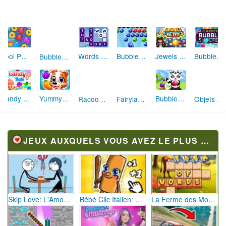
Bubble Shooter Pro
Words of Wonders
Jewels Blitz 5
Bubble Shooter Arkadium
Pool Party
Bubbles Shooter 2
Candy Rain 7
Fairyland Merge & Magic
Bubble Shooter Raccoon
Objets Cachés Station de Ski Miracle
Yummy Tales (Match 3)
Racoon Rescue
JEUX AUXQUELS VOUS AVEZ LE PLUS JOUÉ
Skip Love: L'Amour en Péril
Bébé Clic Italien: La Folie des Petits Bambins
La Ferme des Mots - Cultivez votre Vocabulaire