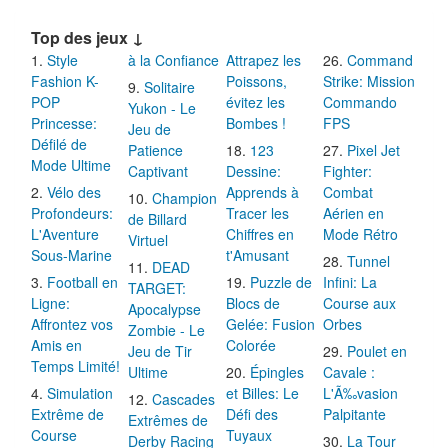
Top des jeux ↓
Style
à la Confiance
Attrapez les
Command
Fashion K-
Poissons,
Strike: Mission
Solitaire
POP
évitez les
Commando
Yukon - Le
Princesse:
Bombes !
FPS
Jeu de
Défilé de
Patience
123
Pixel Jet
Mode Ultime
Captivant
Dessine:
Fighter:
Vélo des
Apprends à
Combat
Champion
Profondeurs:
Tracer les
Aérien en
de Billard
L'Aventure
Chiffres en
Mode Rétro
Virtuel
Sous-Marine
t'Amusant
Tunnel
DEAD
Football en
Puzzle de
Infini: La
TARGET:
Ligne:
Blocs de
Course aux
Apocalypse
Affrontez vos
Gelée: Fusion
Orbes
Zombie - Le
Amis en
Colorée
Jeu de Tir
Poulet en
Temps Limité!
Ultime
Épingles
Cavale :
Simulation
et Billes: Le
L'Ã‰vasion
Cascades
Extrême de
Défi des
Palpitante
Extrêmes de
Course
Tuyaux
Derby Racing
La Tour