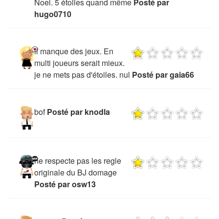
Noel. 5 étoiles quand même
Posté par
hugo0710
il manque des jeux. En
multi joueurs serait mieux.
je ne mets pas d'étoiles. nul
Posté par gaia66
bof
Posté par knodla
ne respecte pas les regle
originale du BJ domage
Posté par osw13