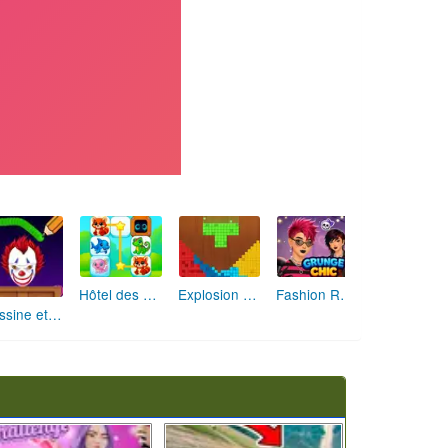
Hôtel des Animaux de Rêve
Explosion de Blocs de Sable
Fashion Rebelle: Style Grunge Chic
Dessine et Écrase : Le Jeu des Monstres