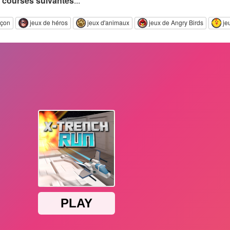
 courses suivantes
...
rçon
jeux de héros
jeux d'animaux
jeux de Angry Birds
je