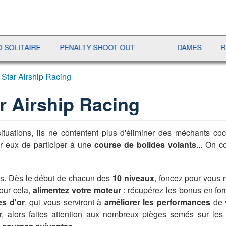
RE
PENALTY SHOOT OUT
DAMES
RAMI
 Star Airship Racing
r Airship Racing
uations, ils ne contentent plus d'éliminer des méchants coch
ur eux de participer à une
course de bolides volants
... On c
les. Dès le début de chacun des
10 niveaux
, foncez pour vous r
our cela,
alimentez votre moteur
: récupérez les bonus en fo
es d'or
, qui vous serviront à
améliorer les performances
de 
r, alors faites attention aux nombreux pièges semés sur les 