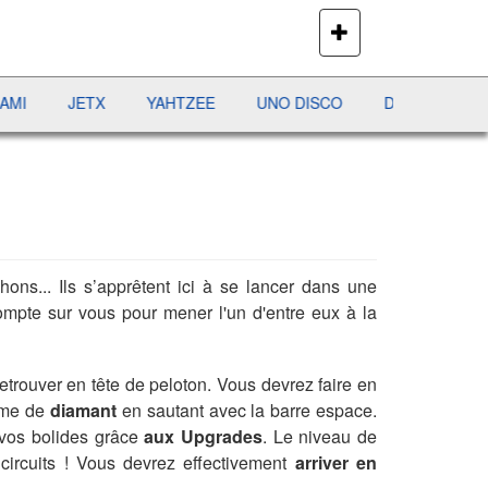
PLUS
DE
JEUX
JETX
YAHTZEE
UNO DISCO
DÉFI MAHJONG
RÉ
ons... Ils s’apprêtent ici à se lancer dans une
ompte sur vous pour mener l'un d'entre eux à la
etrouver en tête de peloton. Vous devrez faire en
rme de
diamant
en sautant avec la barre espace.
vos bolides grâce
aux Upgrades
. Le niveau de
circuits ! Vous devrez effectivement
arriver en