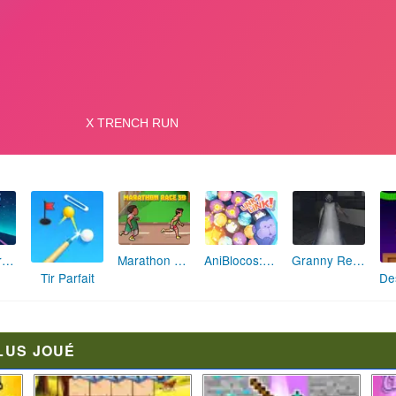
Fusée Chromatique: La Course des Couleurs
Marathon Champion io
AniBlocos: Connecte les Animaux Mignons!
Granny Revient 3D : Destin Maléfique
Tir Parfait
LUS JOUÉ