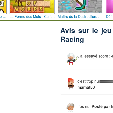
Bébé Clic Italien: La Folie des Petits Bambins
La Ferme des Mots - Cultivez votre Vocabulaire
Maître de la Destruction: Fusion de Pioches
Avis sur le jeu
Racing
J'ai essayé score : 
c'est trop nul!!!!!!!!!!!!!!!!
mamat50
tros nul
Posté par 