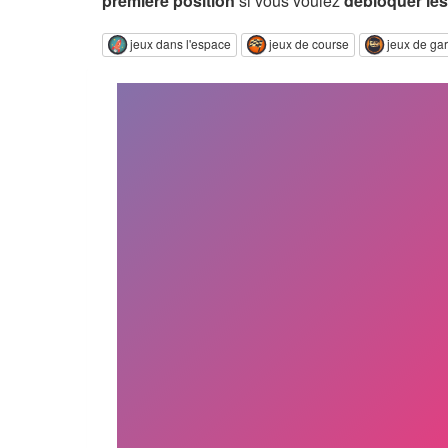
première position
si vous voulez
débloquer les
jeux dans l'espace
jeux de course
jeux de ga