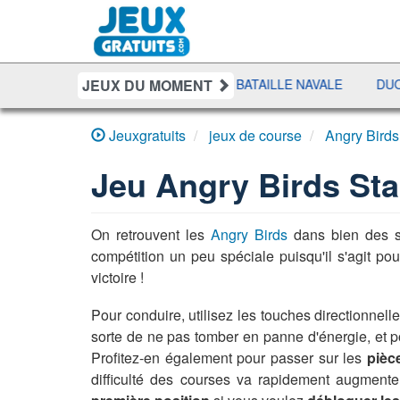
JEUX DU MOMENT
IT
SHERIFF POKER
BATAILLE NAVALE
DUO SOLITAI
Jeuxgratuits
jeux de course
Angry Birds
Jeu
Angry Birds Sta
On retrouvent les
Angry Birds
dans bien des sit
compétition un peu spéciale puisqu'il s'agit po
victoire !
Pour conduire, utilisez les touches directionnel
sorte de ne pas tomber en panne d'énergie, et p
Profitez-en également pour passer sur les
pièc
difficulté des courses va rapidement augmente