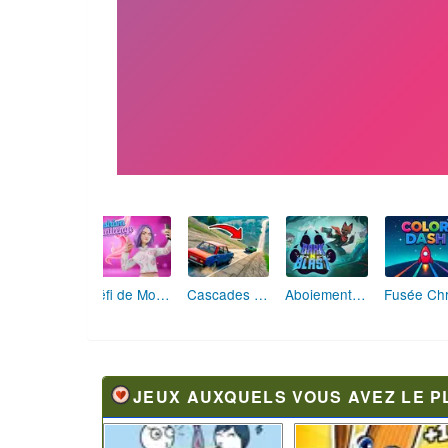
Défi de Mode: Star du Podium
Cascades Folles 3D
Aboiement Stellaire : Aventure Canine
JEUX AUXQUELS VOUS AVEZ LE P