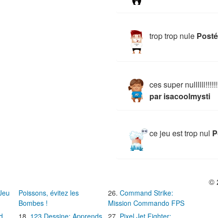
trop trop nule
Posté
ces super nullllll!!!!!!!!
par isacoolmysti
ce jeu est trop nul
P
© 
 Jeu
Poissons, évitez les
Command Strike:
Bombes !
Mission Commando FPS
d
123 Dessine: Apprends
Pixel Jet Fighter: