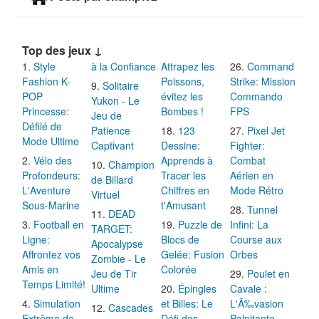
Top des jeux ↓
Style
à la Confiance
Attrapez les
Command
Fashion K-
Poissons,
Strike: Mission
Solitaire
POP
évitez les
Commando
Yukon - Le
Princesse:
Bombes !
FPS
Jeu de
Défilé de
Patience
123
Pixel Jet
Mode Ultime
Captivant
Dessine:
Fighter:
Vélo des
Apprends à
Combat
Champion
Profondeurs:
Tracer les
Aérien en
de Billard
L'Aventure
Chiffres en
Mode Rétro
Virtuel
Sous-Marine
t'Amusant
Tunnel
DEAD
Football en
Puzzle de
Infini: La
TARGET:
Ligne:
Blocs de
Course aux
Apocalypse
Affrontez vos
Gelée: Fusion
Orbes
Zombie - Le
Amis en
Colorée
Jeu de Tir
Poulet en
Temps Limité!
Ultime
Épingles
Cavale :
Simulation
et Billes: Le
L'Ã‰vasion
Cascades
Extrême de
Défi des
Palpitante