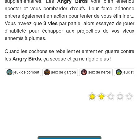
supplémentaires. Les
Angry Birds
vont bien entendu
riposter et vous bombarder d'œufs. Leur force aérienne
entrera également en action pour tenter de vous éliminer...
Vous n'avez que
3 vies
par partie, alors essayez de jouer
d'habileté pour échapper aux projectiles de vos vieux
ennemis à plumes.
Quand les cochons se rebellent et entrent en guerre contre
les
Angry Birds
, ça secoue et ça ne rigole plus !
jeux de combat
jeux de garçon
jeux de héros
jeux stre