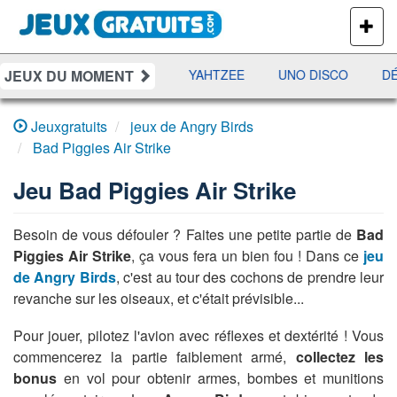
PLUS
DE
JEUX
JEUX DU MOMENT
MES
RAMI
JETX
YAHTZEE
UNO DISCO
DÉ
Jeuxgratuits
jeux de Angry Birds
Bad Piggies Air Strike
Jeu
Bad Piggies Air Strike
Besoin de vous défouler ? Faites une petite partie de
Bad
Piggies Air Strike
, ça vous fera un bien fou ! Dans ce
jeu
de Angry Birds
, c'est au tour des cochons de prendre leur
revanche sur les oiseaux, et c'était prévisible...
Pour jouer, pilotez l'avion avec réflexes et dextérité ! Vous
commencerez la partie faiblement armé,
collectez les
bonus
en vol pour obtenir armes, bombes et munitions