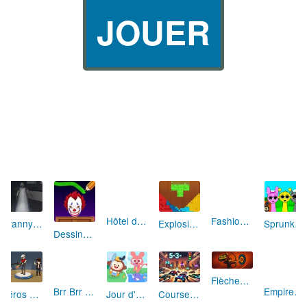
JOUER
Fashion Rebelle: Style Grunge Chic
Granny Revient 3D : Destin Maléfique
Hôtel des Animaux de Rêve
Explosion de Blocs de Sable
Sprunki Monster: Rythmes Musicaux Monstres
Dessine et Écrase : Le Jeu des Monstres
Flèches Rusées 2 : Visez Juste et Défiez la Rotation!
Héros des Terres Hostiles
Brr Brr Patapim: Le Défi Parkour Délirant
Jour d'Aventure: Puzzles en Plein Air
Course Mathématique: La Vitesse par les Chiffres
Empire Fitness - Simulateur de Salle de Sport