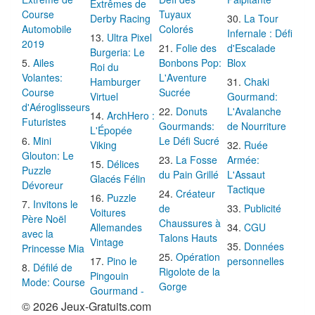
Extrêmes de
Course
Tuyaux
Derby Racing
La Tour
Automobile
Colorés
Infernale : Défi
Ultra Pixel
2019
Folie des
d'Escalade
Burgeria: Le
Ailes
Bonbons Pop:
Blox
Roi du
Volantes:
L'Aventure
Hamburger
Chaki
Course
Sucrée
Virtuel
Gourmand:
d'Aéroglisseurs
Donuts
L'Avalanche
ArchHero :
Futuristes
Gourmands:
de Nourriture
L'Épopée
Mini
Le Défi Sucré
Viking
Ruée
Glouton: Le
La Fosse
Armée:
Délices
Puzzle
du Pain Grillé
L'Assaut
Glacés Félin
Dévoreur
Tactique
Créateur
Puzzle
Invitons le
de
Publicité
Voitures
Père Noël
Chaussures à
Allemandes
CGU
avec la
Talons Hauts
Vintage
Données
Princesse Mia
Opération
Pino le
personnelles
Défilé de
Rigolote de la
Pingouin
Mode: Course
Gorge
Gourmand -
© 2026 Jeux-Gratuits.com