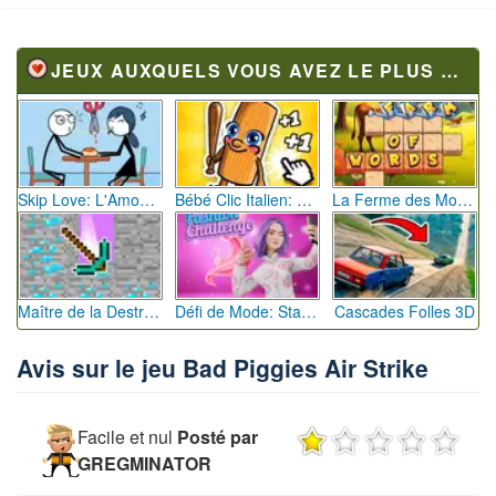
JEUX AUXQUELS VOUS AVEZ LE PLUS JOUÉ
Skip Love: L'Amour en Péril
Bébé Clic Italien: La Folie des Petits Bambins
La Ferme des Mots - Cultivez votre Vocabulaire
Maître de la Destruction: Fusion de Pioches
Défi de Mode: Star du Podium
Cascades Folles 3D
Avis sur le jeu Bad Piggies Air Strike
Facile et nul
Posté par
GREGMINATOR