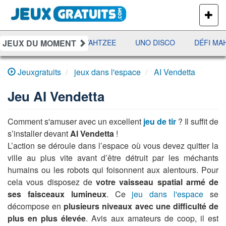
PLUS
DE
JEUX
JEUX DU MOMENT
RAMI
JETX
YAHTZEE
UNO DISCO
DÉFI MA
Jeuxgratuits
jeux dans l'espace
AI Vendetta
Jeu
AI Vendetta
Comment s'amuser avec un excellent
jeu de tir
? Il suffit de
s’installer devant
Al Vendetta
!
L’action se déroule dans l’espace où vous devez quitter la
ville au plus vite avant d’être détruit par les méchants
humains ou les robots qui foisonnent aux alentours. Pour
cela vous disposez de
votre vaisseau spatial armé de
ses faisceaux lumineux
. Ce
jeu dans l'espace
se
décompose en
plusieurs niveaux avec une difficulté de
plus en plus élevée
. Avis aux amateurs de coop, il est