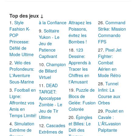
Top des jeux ↓
Style
à la Confiance
Attrapez les
Command
Fashion K-
Poissons,
Strike: Mission
Solitaire
POP
évitez les
Commando
Yukon - Le
Princesse:
Bombes !
FPS
Jeu de
Défilé de
Patience
123
Pixel Jet
Mode Ultime
Captivant
Dessine:
Fighter:
Vélo des
Apprends à
Combat
Champion
Profondeurs:
Tracer les
Aérien en
de Billard
L'Aventure
Chiffres en
Mode Rétro
Virtuel
Sous-Marine
t'Amusant
Tunnel
DEAD
Football en
Puzzle de
Infini: La
TARGET:
Ligne:
Blocs de
Course aux
Apocalypse
Affrontez vos
Gelée: Fusion
Orbes
Zombie - Le
Amis en
Colorée
Jeu de Tir
Poulet en
Temps Limité!
Ultime
Épingles
Cavale :
Simulation
et Billes: Le
L'Ã‰vasion
Cascades
Extrême de
Défi des
Palpitante
Extrêmes de