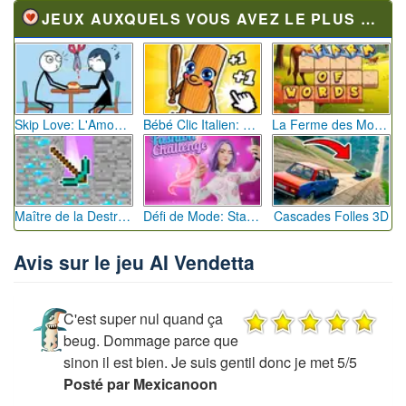
JEUX AUXQUELS VOUS AVEZ LE PLUS JOUÉ
Skip Love: L'Amour en Péril
Bébé Clic Italien: La Folie des Petits Bambins
La Ferme des Mots - Cultivez votre Vocabulaire
Maître de la Destruction: Fusion de Pioches
Défi de Mode: Star du Podium
Cascades Folles 3D
Avis sur le jeu AI Vendetta
C'est super nul quand ça
beug. Dommage parce que
sinon il est bien. Je suis gentil donc je met 5/5
Posté par Mexicanoon