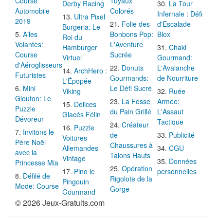
Course
Tuyaux
Derby Racing
La Tour
Automobile
Colorés
Infernale : Défi
Ultra Pixel
2019
Folie des
d'Escalade
Burgeria: Le
Ailes
Bonbons Pop:
Blox
Roi du
Volantes:
L'Aventure
Hamburger
Chaki
Course
Sucrée
Virtuel
Gourmand:
d'Aéroglisseurs
Donuts
L'Avalanche
ArchHero :
Futuristes
Gourmands:
de Nourriture
L'Épopée
Mini
Le Défi Sucré
Viking
Ruée
Glouton: Le
La Fosse
Armée:
Délices
Puzzle
du Pain Grillé
L'Assaut
Glacés Félin
Dévoreur
Tactique
Créateur
Puzzle
Invitons le
de
Publicité
Voitures
Père Noël
Chaussures à
Allemandes
CGU
avec la
Talons Hauts
Vintage
Données
Princesse Mia
Opération
Pino le
personnelles
Défilé de
Rigolote de la
Pingouin
Mode: Course
Gorge
Gourmand -
© 2026 Jeux-Gratuits.com