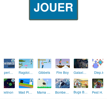
JOUER
Experimental Shooter
Ragdoll Parashooter
Gibbets
Fire Boy
Galaxies Invaded
Diep.io
Bugs Bunny Chasse aux Carottes
Helinon
Mad Pixel Run 2
Mama Mouche
Bomber at War 2 : Battle for Resources (level pack)
Pest Hunter 2