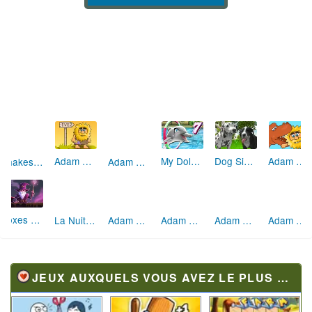
Shakes & Fidget
Adam et Eve 2
Adam and Eve Crossy River
My Dolphin Show 7
Dog Simulator 3D
Adam & Eve 7
Boxes Wizard
La Nuit d'Adam et Eve
Adam and Eve Golf
Adam and Eve 5 Part 1
Adam and Eve Go 2
Adam and Eve Go 3
JEUX AUXQUELS VOUS AVEZ LE PLUS JOUÉ