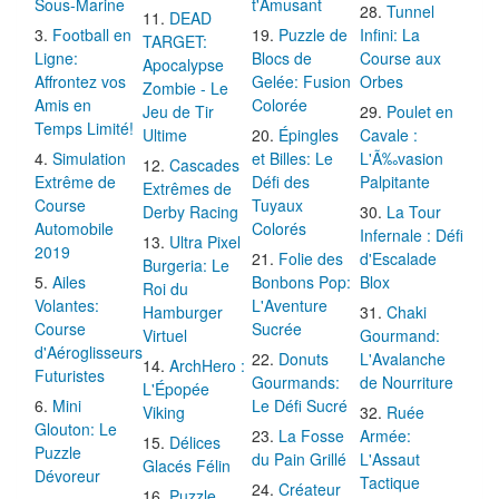
Sous-Marine
t'Amusant
Tunnel
DEAD
Football en
Puzzle de
Infini: La
TARGET:
Ligne:
Blocs de
Course aux
Apocalypse
Affrontez vos
Gelée: Fusion
Orbes
Zombie - Le
Amis en
Colorée
Jeu de Tir
Poulet en
Temps Limité!
Ultime
Épingles
Cavale :
Simulation
et Billes: Le
L'Ã‰vasion
Cascades
Extrême de
Défi des
Palpitante
Extrêmes de
Course
Tuyaux
Derby Racing
La Tour
Automobile
Colorés
Infernale : Défi
Ultra Pixel
2019
Folie des
d'Escalade
Burgeria: Le
Ailes
Bonbons Pop:
Blox
Roi du
Volantes:
L'Aventure
Hamburger
Chaki
Course
Sucrée
Virtuel
Gourmand:
d'Aéroglisseurs
Donuts
L'Avalanche
ArchHero :
Futuristes
Gourmands:
de Nourriture
L'Épopée
Mini
Le Défi Sucré
Viking
Ruée
Glouton: Le
La Fosse
Armée:
Délices
Puzzle
du Pain Grillé
L'Assaut
Glacés Félin
Dévoreur
Tactique
Créateur
Puzzle