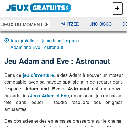
PLUS
DE
JEUX
JEUX DU MOMENT
MES
RAMI
JETX
YAHTZEE
UNO DISCO
DÉ
Jeuxgratuits
jeux dans l'espace
Adam and Eve : Astronaut
Jeu
Adam and Eve : Astronaut
Dans ce
jeu d'aventure
, aidez Adam à trouver un moteur
compatible avec sa navette spatiale afin de repartir dans
l'espace.
Adam and Eve : Astronaut
est un nouvel
épisode des
Jeux Adam et Eve
, un amusant jeu de casse-
tête dans lequel il faudra résoudre des énigmes
amusantes.
Des obstacles et des ennemis se dresseront sur le chemin