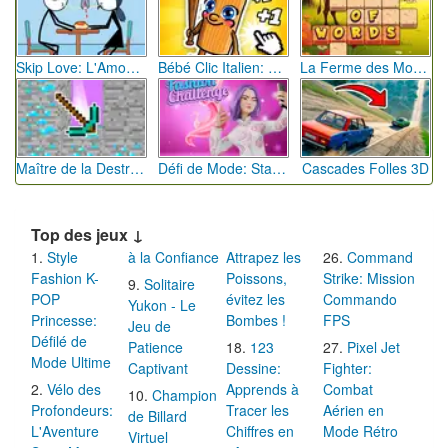
Skip Love: L'Amour en Péril
Bébé Clic Italien: La Folie des Petits Bambins
La Ferme des Mots - Cultivez votre Vocabulaire
Maître de la Destruction: Fusion de Pioches
Défi de Mode: Star du Podium
Cascades Folles 3D
Top des jeux ↓
Style
à la Confiance
Attrapez les
Command
Fashion K-
Poissons,
Strike: Mission
Solitaire
POP
évitez les
Commando
Yukon - Le
Princesse:
Bombes !
FPS
Jeu de
Défilé de
Patience
123
Pixel Jet
Mode Ultime
Captivant
Dessine:
Fighter:
Vélo des
Apprends à
Combat
Champion
Profondeurs:
Tracer les
Aérien en
de Billard
L'Aventure
Chiffres en
Mode Rétro
Virtuel