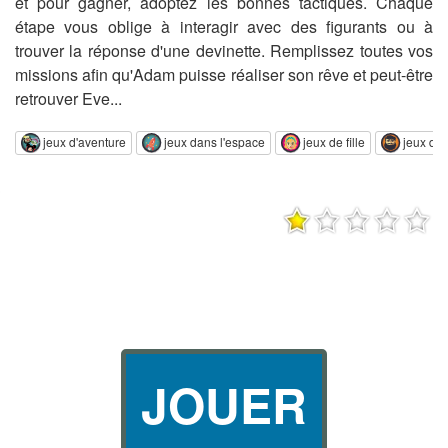
et pour gagner, adoptez les bonnes tactiques. Chaque
étape vous oblige à interagir avec des figurants ou à
trouver la réponse d'une devinette. Remplissez toutes vos
missions afin qu'Adam puisse réaliser son rêve et peut-être
retrouver Eve...
jeux d'aventure
jeux dans l'espace
jeux de fille
jeux de
JOUER