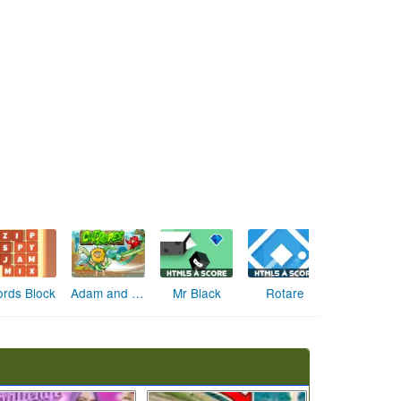
rds Block
Adam and Eve Cut the ropes
Mr Black
Rotare