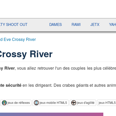
OOT OUT
DAMES
RAMI
JETX
YAHTZEE
d Eve Crossy River
rossy River
y River
, vous allez retrouver l'un des couples les plus célèbr
ute sécurité
en les dirigeant. Des crabes géants et autres ani
jeux de réflexes
jeux mobile HTML5
jeux d'agilité
jeux HTML5