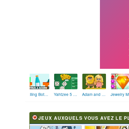
Falling Bottle Challenge
Yahtzee 5 Dice Duel
Adam and Eve GO
J
JEUX AUXQUELS VOUS AVEZ LE P