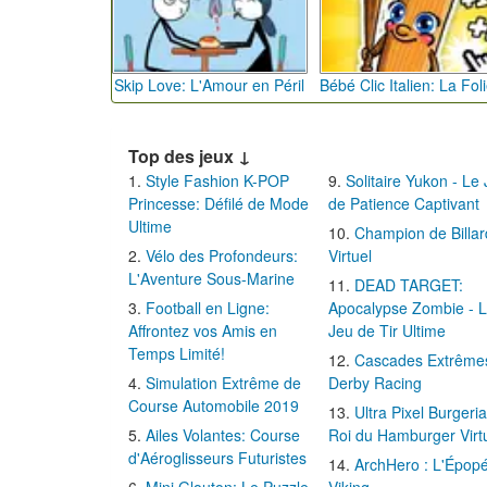
Skip Love: L'Amour en Péril
Top des jeux ↓
Style Fashion K-POP
Solitaire Yukon - Le
Princesse: Défilé de Mode
de Patience Captivant
Ultime
Champion de Billar
Vélo des Profondeurs:
Virtuel
L'Aventure Sous-Marine
DEAD TARGET:
Football en Ligne:
Apocalypse Zombie - 
Affrontez vos Amis en
Jeu de Tir Ultime
Temps Limité!
Cascades Extrême
Simulation Extrême de
Derby Racing
Course Automobile 2019
Ultra Pixel Burgeria
Ailes Volantes: Course
Roi du Hamburger Virt
d'Aéroglisseurs Futuristes
ArchHero : L'Épop