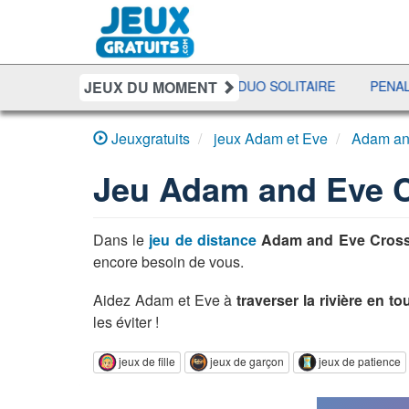
JEUX DU MOMENT
ER
BATAILLE NAVALE
DUO SOLITAIRE
PENALTY SH
Jeuxgratuits
jeux Adam et Eve
Adam an
Jeu
Adam and Eve C
Dans le
jeu de distance
Adam and Eve Cross
encore besoin de vous.
Aidez Adam et Eve à
traverser la rivière en to
les éviter !
jeux de fille
jeux de garçon
jeux de patience