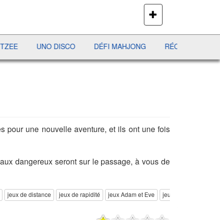
PLUS
DE
JEUX
UNO DISCO
DÉFI MAHJONG
RÉCRÉ À LETTRES
es pour une nouvelle aventure, et ils ont une fois
maux dangereux seront sur le passage, à vous de
jeux de distance
jeux de rapidité
jeux Adam et Eve
jeux Crossy Road