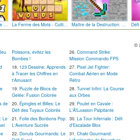
Bébé Clic Italien: La Folie des Petits Bambins
La Ferme des Mots - Cultivez votre Vocabulaire
Maître de la Destruction: Fusion de Pioches
© 
 Jeu
Poissons, évitez les
Command Strike:
Bombes !
Mission Commando FPS
d
123 Dessine: Apprends
Pixel Jet Fighter:
à Tracer les Chiffres en
Combat Aérien en Mode
t'Amusant
Rétro
Le
Puzzle de Blocs de
Tunnel Infini: La Course
Gelée: Fusion Colorée
aux Orbes
s de
Épingles et Billes: Le
Poulet en Cavale :
Défi des Tuyaux Colorés
L'Ã‰vasion Palpitante
: Le
Folie des Bonbons Pop:
La Tour Infernale : Défi
uel
L'Aventure Sucrée
d'Escalade Blox
ée
Donuts Gourmands: Le
Chaki Gourmand: