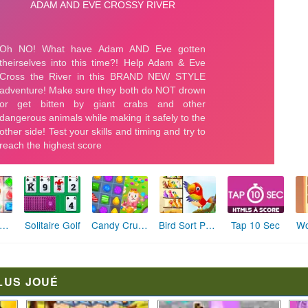
Solitaire Golf
Candy Crush Saga King
Bird Sort Puzzle
Wo
ewelry Match II
Tap 10 Sec
LUS JOUÉ