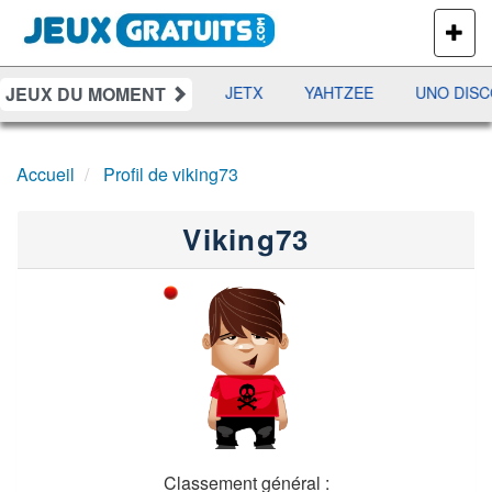
PLUS
DE
JEUX
JEUX DU MOMENT
DAMES
RAMI
JETX
YAHTZEE
UNO DISC
Accueil
Profil de viking73
Viking73
Classement général :