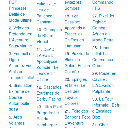
POP
évitez les
Commando
Yukon - Le
Princesse:
Bombes !
FPS
Jeu de
Défilé de
Patience
123
Pixel Jet
Mode Ultime
Captivant
Dessine:
Fighter:
Vélo des
Apprends à
Combat
Champion
Profondeurs:
Tracer les
Aérien en
de Billard
L'Aventure
Chiffres en
Mode Rétro
Virtuel
Sous-Marine
t'Amusant
Tunnel
DEAD
Football en
Puzzle de
Infini: La
TARGET:
Ligne:
Blocs de
Course aux
Apocalypse
Affrontez vos
Gelée: Fusion
Orbes
Zombie - Le
Amis en
Colorée
Jeu de Tir
Poulet en
Temps Limité!
Ultime
Épingles
Cavale :
Simulation
et Billes: Le
L'Ã‰vasion
Cascades
Extrême de
Défi des
Palpitante
Extrêmes de
Course
Tuyaux
Derby Racing
La Tour
Automobile
Colorés
Infernale : Défi
Ultra Pixel
2019
Folie des
d'Escalade
Burgeria: Le
Ailes
Bonbons Pop:
Blox
Roi du
Volantes:
L'Aventure
Hamburger
Chaki