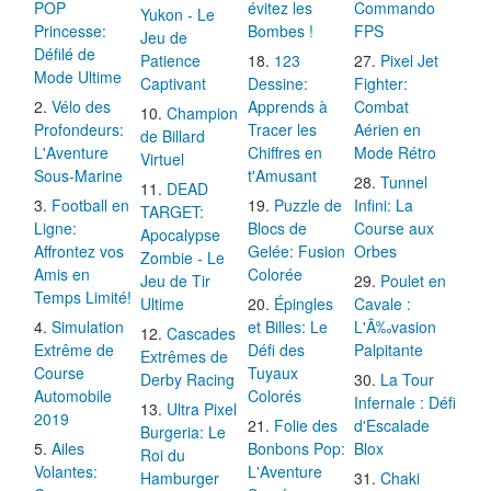
POP
évitez les
Commando
Yukon - Le
Princesse:
Bombes !
FPS
Jeu de
Défilé de
Patience
123
Pixel Jet
Mode Ultime
Captivant
Dessine:
Fighter:
Vélo des
Apprends à
Combat
Champion
Profondeurs:
Tracer les
Aérien en
de Billard
L'Aventure
Chiffres en
Mode Rétro
Virtuel
Sous-Marine
t'Amusant
Tunnel
DEAD
Football en
Puzzle de
Infini: La
TARGET:
Ligne:
Blocs de
Course aux
Apocalypse
Affrontez vos
Gelée: Fusion
Orbes
Zombie - Le
Amis en
Colorée
Jeu de Tir
Poulet en
Temps Limité!
Ultime
Épingles
Cavale :
Simulation
et Billes: Le
L'Ã‰vasion
Cascades
Extrême de
Défi des
Palpitante
Extrêmes de
Course
Tuyaux
Derby Racing
La Tour
Automobile
Colorés
Infernale : Défi
Ultra Pixel
2019
Folie des
d'Escalade
Burgeria: Le
Ailes
Bonbons Pop:
Blox
Roi du
Volantes:
L'Aventure
Hamburger
Chaki