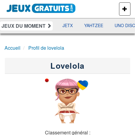
PLUS
DE
JEUX
JEUX DU MOMENT
DAMES
RAMI
JETX
YAHTZEE
UNO DISC
Accueil
Profil de lovelola
Lovelola
Classement général :