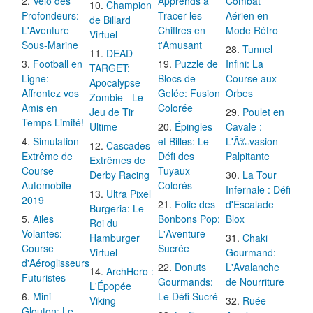
Vélo des
Apprends à
Combat
Champion
Profondeurs:
Tracer les
Aérien en
de Billard
L'Aventure
Chiffres en
Mode Rétro
Virtuel
Sous-Marine
t'Amusant
Tunnel
DEAD
Football en
Puzzle de
Infini: La
TARGET:
Ligne:
Blocs de
Course aux
Apocalypse
Affrontez vos
Gelée: Fusion
Orbes
Zombie - Le
Amis en
Colorée
Jeu de Tir
Poulet en
Temps Limité!
Ultime
Épingles
Cavale :
Simulation
et Billes: Le
L'Ã‰vasion
Cascades
Extrême de
Défi des
Palpitante
Extrêmes de
Course
Tuyaux
Derby Racing
La Tour
Automobile
Colorés
Infernale : Défi
Ultra Pixel
2019
Folie des
d'Escalade
Burgeria: Le
Ailes
Bonbons Pop:
Blox
Roi du
Volantes:
L'Aventure
Hamburger
Chaki
Course
Sucrée
Virtuel
Gourmand:
d'Aéroglisseurs
Donuts
L'Avalanche
ArchHero :
Futuristes
Gourmands:
de Nourriture
L'Épopée
Mini
Le Défi Sucré
Viking
Ruée
Glouton: Le