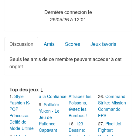
Dernière connexion le
29/05/26 à 12:01
Discussion
Amis
Scores
Jeux favoris
Seuls les amis de ce membre peuvent accéder à cet
onglet.
Top des jeux ↓
Style
à la Confiance
Attrapez les
Command
Fashion K-
Poissons,
Strike: Mission
Solitaire
POP
évitez les
Commando
Yukon - Le
Princesse:
Bombes !
FPS
Jeu de
Défilé de
Patience
123
Pixel Jet
Mode Ultime
Captivant
Dessine:
Fighter: