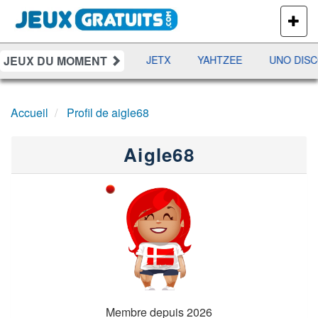
PLUS
DE
JEUX
JEUX DU MOMENT
DAMES
RAMI
JETX
YAHTZEE
UNO DISC
Accueil
Profil de aigle68
Aigle68
Membre depuis 2026