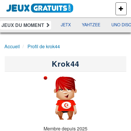
PLUS
DE
JEUX
JEUX DU MOMENT
DAMES
RAMI
JETX
YAHTZEE
UNO DISC
Accueil
Profil de krok44
Krok44
Membre depuis 2025