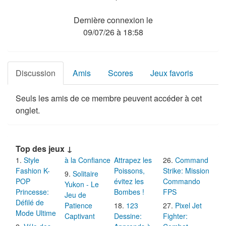
Dernière connexion le
09/07/26 à 18:58
Discussion
Amis
Scores
Jeux favoris
Seuls les amis de ce membre peuvent accéder à cet
onglet.
Top des jeux ↓
Style
à la Confiance
Attrapez les
Command
Fashion K-
Poissons,
Strike: Mission
Solitaire
POP
évitez les
Commando
Yukon - Le
Princesse:
Bombes !
FPS
Jeu de
Défilé de
Patience
123
Pixel Jet
Mode Ultime
Captivant
Dessine:
Fighter: