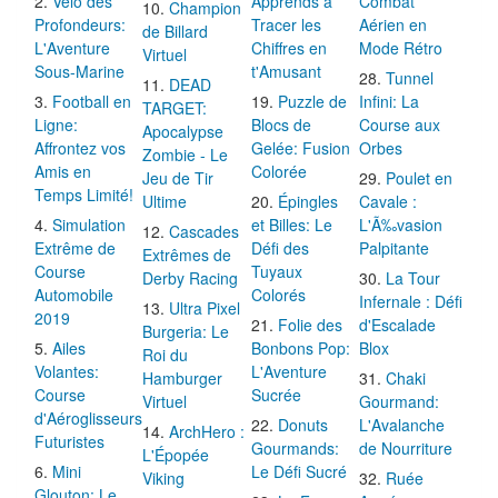
Vélo des
Apprends à
Combat
Champion
Profondeurs:
Tracer les
Aérien en
de Billard
L'Aventure
Chiffres en
Mode Rétro
Virtuel
Sous-Marine
t'Amusant
Tunnel
DEAD
Football en
Puzzle de
Infini: La
TARGET:
Ligne:
Blocs de
Course aux
Apocalypse
Affrontez vos
Gelée: Fusion
Orbes
Zombie - Le
Amis en
Colorée
Jeu de Tir
Poulet en
Temps Limité!
Ultime
Épingles
Cavale :
Simulation
et Billes: Le
L'Ã‰vasion
Cascades
Extrême de
Défi des
Palpitante
Extrêmes de
Course
Tuyaux
Derby Racing
La Tour
Automobile
Colorés
Infernale : Défi
Ultra Pixel
2019
Folie des
d'Escalade
Burgeria: Le
Ailes
Bonbons Pop:
Blox
Roi du
Volantes:
L'Aventure
Hamburger
Chaki
Course
Sucrée
Virtuel
Gourmand:
d'Aéroglisseurs
Donuts
L'Avalanche
ArchHero :
Futuristes
Gourmands:
de Nourriture
L'Épopée
Mini
Le Défi Sucré
Viking
Ruée
Glouton: Le