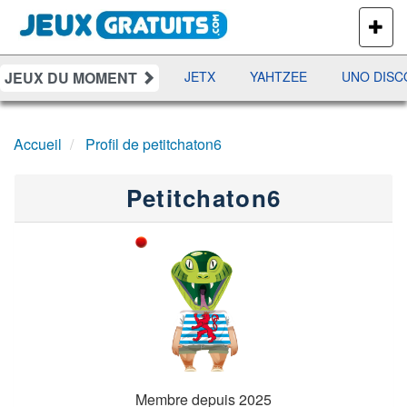
PLUS
DE
JEUX
JEUX DU MOMENT
DAMES
RAMI
JETX
YAHTZEE
UNO DISC
Accueil
Profil de petitchaton6
Petitchaton6
Membre depuis 2025