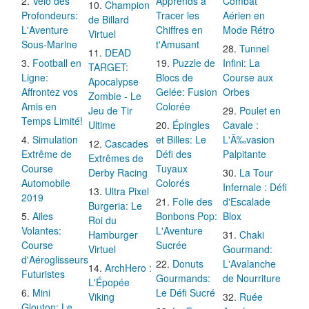
Vélo des
Apprends à
Combat
Champion
Profondeurs:
Tracer les
Aérien en
de Billard
L'Aventure
Chiffres en
Mode Rétro
Virtuel
Sous-Marine
t'Amusant
Tunnel
DEAD
Football en
Puzzle de
Infini: La
TARGET:
Ligne:
Blocs de
Course aux
Apocalypse
Affrontez vos
Gelée: Fusion
Orbes
Zombie - Le
Amis en
Colorée
Jeu de Tir
Poulet en
Temps Limité!
Ultime
Épingles
Cavale :
Simulation
et Billes: Le
L'Ã‰vasion
Cascades
Extrême de
Défi des
Palpitante
Extrêmes de
Course
Tuyaux
Derby Racing
La Tour
Automobile
Colorés
Infernale : Défi
Ultra Pixel
2019
Folie des
d'Escalade
Burgeria: Le
Ailes
Bonbons Pop:
Blox
Roi du
Volantes:
L'Aventure
Hamburger
Chaki
Course
Sucrée
Virtuel
Gourmand:
d'Aéroglisseurs
Donuts
L'Avalanche
ArchHero :
Futuristes
Gourmands:
de Nourriture
L'Épopée
Mini
Le Défi Sucré
Viking
Ruée
Glouton: Le