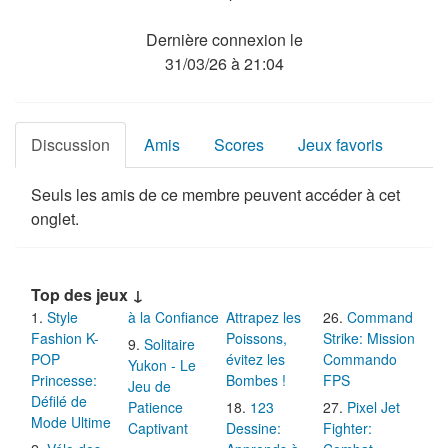
Dernière connexion le
31/03/26 à 21:04
Discussion
Amis
Scores
Jeux favoris
Seuls les amis de ce membre peuvent accéder à cet
onglet.
Top des jeux ↓
Style
à la Confiance
Attrapez les
Command
Fashion K-
Poissons,
Strike: Mission
Solitaire
POP
évitez les
Commando
Yukon - Le
Princesse:
Bombes !
FPS
Jeu de
Défilé de
Patience
123
Pixel Jet
Mode Ultime
Captivant
Dessine:
Fighter: