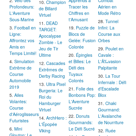
Vélo des
Apprends à
Combat
Champion
Profondeurs:
Tracer les
Aérien en
de Billard
L'Aventure
Chiffres en
Mode Rétro
Virtuel
Sous-Marine
t'Amusant
Tunnel
DEAD
Football en
Puzzle de
Infini: La
TARGET:
Ligne:
Blocs de
Course aux
Apocalypse
Affrontez vos
Gelée: Fusion
Orbes
Zombie - Le
Amis en
Colorée
Jeu de Tir
Poulet en
Temps Limité!
Ultime
Épingles
Cavale :
Simulation
et Billes: Le
L'Ã‰vasion
Cascades
Extrême de
Défi des
Palpitante
Extrêmes de
Course
Tuyaux
Derby Racing
La Tour
Automobile
Colorés
Infernale : Défi
Ultra Pixel
2019
Folie des
d'Escalade
Burgeria: Le
Ailes
Bonbons Pop:
Blox
Roi du
Volantes:
L'Aventure
Hamburger
Chaki
Course
Sucrée
Virtuel
Gourmand:
d'Aéroglisseurs
Donuts
L'Avalanche
ArchHero :
Futuristes
Gourmands:
de Nourriture
L'Épopée
Mini
Le Défi Sucré
Viking
Ruée
Glouton: Le