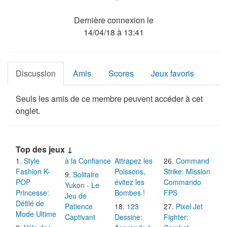
Dernière connexion le
14/04/18 à 13:41
Discussion
Amis
Scores
Jeux favoris
Seuls les amis de ce membre peuvent accéder à cet
onglet.
Top des jeux ↓
Style
à la Confiance
Attrapez les
Command
Fashion K-
Poissons,
Strike: Mission
Solitaire
POP
évitez les
Commando
Yukon - Le
Princesse:
Bombes !
FPS
Jeu de
Défilé de
Patience
123
Pixel Jet
Mode Ultime
Captivant
Dessine:
Fighter: