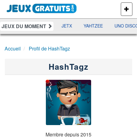
PLUS
DE
JEUX
JEUX DU MOMENT
DAMES
RAMI
JETX
YAHTZEE
UNO DISC
Accueil
Profil de HashTagz
HashTagz
Membre depuis 2015