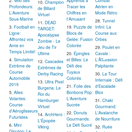
Vélo des
Apprends à
Combat
Champion
Profondeurs:
Tracer les
Aérien en
de Billard
L'Aventure
Chiffres en
Mode Rétro
Virtuel
Sous-Marine
t'Amusant
Tunnel
DEAD
Football en
Puzzle de
Infini: La
TARGET:
Ligne:
Blocs de
Course aux
Apocalypse
Affrontez vos
Gelée: Fusion
Orbes
Zombie - Le
Amis en
Colorée
Jeu de Tir
Poulet en
Temps Limité!
Ultime
Épingles
Cavale :
Simulation
et Billes: Le
L'Ã‰vasion
Cascades
Extrême de
Défi des
Palpitante
Extrêmes de
Course
Tuyaux
Derby Racing
La Tour
Automobile
Colorés
Infernale : Défi
Ultra Pixel
2019
Folie des
d'Escalade
Burgeria: Le
Ailes
Bonbons Pop:
Blox
Roi du
Volantes:
L'Aventure
Hamburger
Chaki
Course
Sucrée
Virtuel
Gourmand:
d'Aéroglisseurs
Donuts
L'Avalanche
ArchHero :
Futuristes
Gourmands:
de Nourriture
L'Épopée
Mini
Le Défi Sucré
Viking
Ruée
Glouton: Le