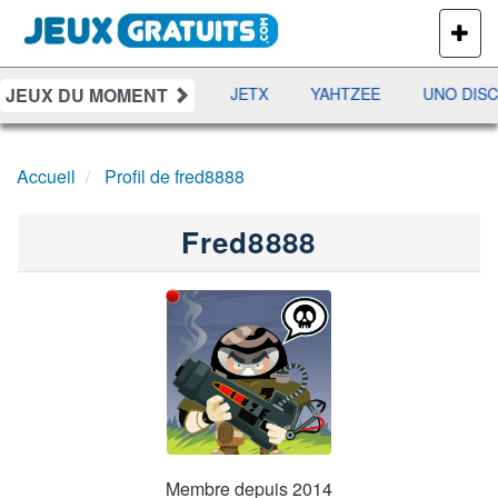
PLUS
DE
JEUX
JEUX DU MOMENT
DAMES
RAMI
JETX
YAHTZEE
UNO DISC
Accueil
Profil de fred8888
Fred8888
Membre depuis 2014