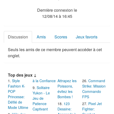
Dernière connexion le
12/08/14 à 16:45
Discussion
Amis
Scores
Jeux favoris
Seuls les amis de ce membre peuvent accéder à cet
onglet.
Top des jeux ↓
Style
à la Confiance
Attrapez les
Command
Fashion K-
Poissons,
Strike: Mission
Solitaire
POP
évitez les
Commando
Yukon - Le
Princesse:
Bombes !
FPS
Jeu de
Défilé de
Patience
123
Pixel Jet
Mode Ultime
Captivant
Dessine:
Fighter: