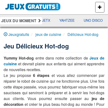
PLUS
DE
JEUX
JEUX DU MOMENT
DAMES
RAMI
JETX
YAHTZEE
UNO DISCO
Jeuxgratuits
jeux de cuisine
Délicieux Hot-dog
Jeu
Délicieux Hot-dog
Yummy Hot-dog
entre dans notre collection de
Jeux de
cuisine
et devrait plaire aux enfants qui aiment apprendre
de nouvelles recettes.
Le jeu propose
6 étapes
et vous allez commencer par
réparer le robot de cuisine qui ne fonctionne plus. Une fois
cette étape passée, vous pourrez fabriquer vous-même les
saucisses qui serviront à préparer et à servir les hot-dogs
aux clients. Vous pourrez ensuite passer au
jeu de
décoration
et créer le plus beau hot-dog au monde ! Pour