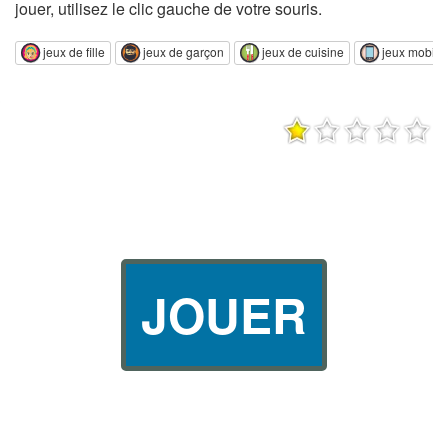
jouer, utilisez le clic gauche de votre souris.
jeux de fille
jeux de garçon
jeux de cuisine
jeux mobil
JOUER