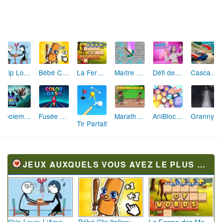
Skip Love: L'Amour en Péril
Bébé Clic Italien: La Folie des Petits Bambins
La Ferme des Mots - Cultivez votre Vocabulaire
Maître de la Destruction: Fusion de Pioches
Défi de Mode: Star du Podium
Cascades Folles 3D
Aboiement Stellaire : Aventure Canine
Fusée Chromatique: La Course des Couleurs
Marathon Champion io
AniBlocos: Connecte les Animaux Mignons!
Granny Revient 3D : Destin Maléfique
Tir Parfait
JEUX AUXQUELS VOUS AVEZ LE PLUS JOUÉ
Skip Love: L'Amour en Péril
Bébé Clic Italien: La Folie des Petits Bambins
La Ferme des Mots - Cultivez votre Vocabulaire