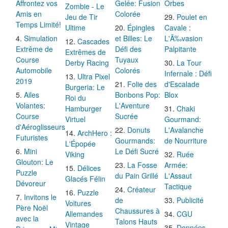
Affrontez vos
Gelée: Fusion
Orbes
Zombie - Le
Amis en
Colorée
Jeu de Tir
Poulet en
Temps Limité!
Ultime
Épingles
Cavale :
Simulation
et Billes: Le
L'Ã‰vasion
Cascades
Extrême de
Défi des
Palpitante
Extrêmes de
Course
Tuyaux
Derby Racing
La Tour
Automobile
Colorés
Infernale : Défi
Ultra Pixel
2019
Folie des
d'Escalade
Burgeria: Le
Ailes
Bonbons Pop:
Blox
Roi du
Volantes:
L'Aventure
Hamburger
Chaki
Course
Sucrée
Virtuel
Gourmand:
d'Aéroglisseurs
Donuts
L'Avalanche
ArchHero :
Futuristes
Gourmands:
de Nourriture
L'Épopée
Mini
Le Défi Sucré
Viking
Ruée
Glouton: Le
La Fosse
Armée:
Délices
Puzzle
du Pain Grillé
L'Assaut
Glacés Félin
Dévoreur
Tactique
Créateur
Puzzle
Invitons le
de
Publicité
Voitures
Père Noël
Chaussures à
Allemandes
CGU
avec la
Talons Hauts
Vintage
Données