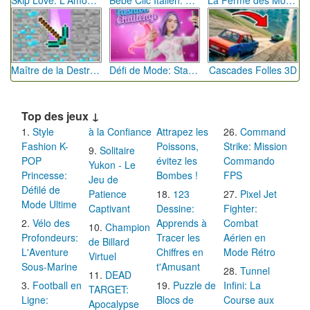
Maître de la Destruction: Fusion de Pioches
Défi de Mode: Star du Podium
Cascades Folles 3D
Top des jeux ↓
Style
à la Confiance
Attrapez les
Command
Fashion K-
Poissons,
Strike: Mission
Solitaire
POP
évitez les
Commando
Yukon - Le
Princesse:
Bombes !
FPS
Jeu de
Défilé de
Patience
123
Pixel Jet
Mode Ultime
Captivant
Dessine:
Fighter:
Vélo des
Apprends à
Combat
Champion
Profondeurs:
Tracer les
Aérien en
de Billard
L'Aventure
Chiffres en
Mode Rétro
Virtuel
Sous-Marine
t'Amusant
Tunnel
DEAD
Football en
Puzzle de
Infini: La
TARGET:
Ligne:
Blocs de
Course aux
Apocalypse