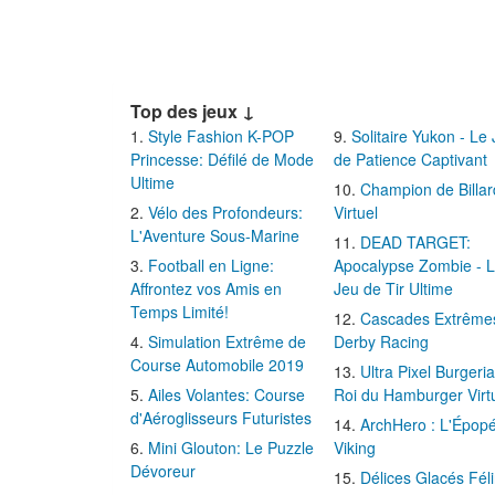
Top des jeux ↓
Style Fashion K-POP
Solitaire Yukon - Le
Princesse: Défilé de Mode
de Patience Captivant
Ultime
Champion de Billar
Vélo des Profondeurs:
Virtuel
L'Aventure Sous-Marine
DEAD TARGET:
Football en Ligne:
Apocalypse Zombie - 
Affrontez vos Amis en
Jeu de Tir Ultime
Temps Limité!
Cascades Extrême
Simulation Extrême de
Derby Racing
Course Automobile 2019
Ultra Pixel Burgeria
Ailes Volantes: Course
Roi du Hamburger Virt
d'Aéroglisseurs Futuristes
ArchHero : L'Épop
Mini Glouton: Le Puzzle
Viking
Dévoreur
Délices Glacés Fél