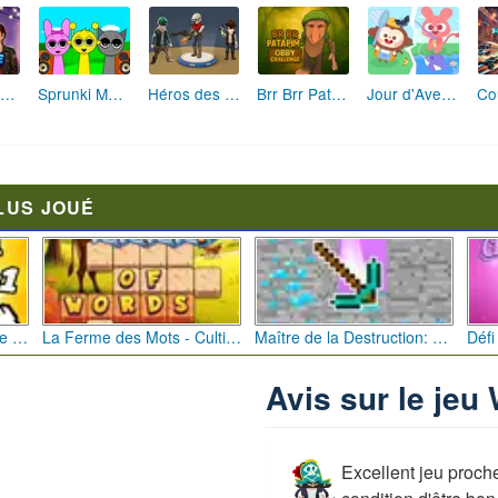
Fashion Rebelle: Style Grunge Chic
Sprunki Monster: Rythmes Musicaux Monstres
Héros des Terres Hostiles
Brr Brr Patapim: Le Défi Parkour Délirant
Jour d'Aventure: Puzzles en Plein Air
LUS JOUÉ
Bébé Clic Italien: La Folie des Petits Bambins
La Ferme des Mots - Cultivez votre Vocabulaire
Maître de la Destruction: Fusion de Pioches
Avis sur le je
Excellent jeu proch