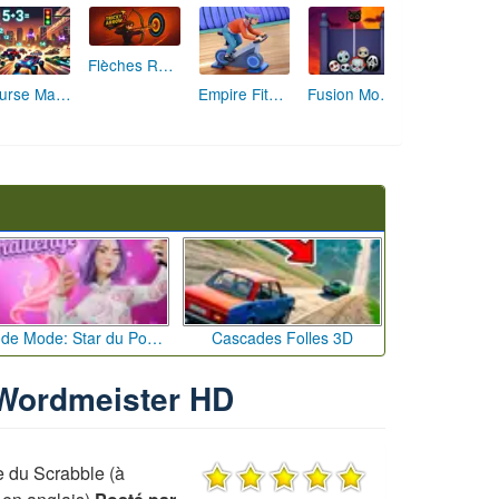
Flèches Rusées 2 : Visez Juste et Défiez la Rotation!
Course Mathématique: La Vitesse par les Chiffres
Empire Fitness - Simulateur de Salle de Sport
Fusion Monstrueuse d'Halloween
Défi de Mode: Star du Podium
Cascades Folles 3D
u Wordmeister HD
e du Scrabble (à