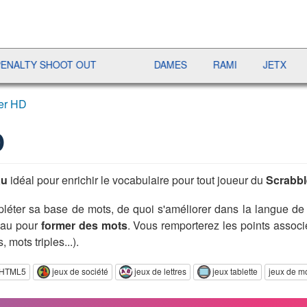
Y SHOOT OUT
DAMES
RAMI
JETX
YAHT
er HD
D
au
idéal pour enrichir le vocabulaire pour tout joueur du
Scrabbl
léter sa base de mots, de quoi s'améliorer dans la langue d
teau pour
former des mots
. Vous remporterez les points associé
 mots triples...).
e HTML5
jeux de société
jeux de lettres
jeux tablette
jeux de m