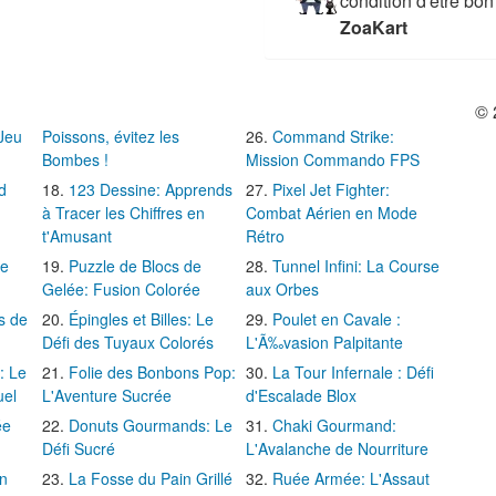
condition d'être bon
ZoaKart
© 
 Jeu
Poissons, évitez les
Command Strike:
Bombes !
Mission Commando FPS
d
123 Dessine: Apprends
Pixel Jet Fighter:
à Tracer les Chiffres en
Combat Aérien en Mode
t'Amusant
Rétro
Le
Puzzle de Blocs de
Tunnel Infini: La Course
Gelée: Fusion Colorée
aux Orbes
s de
Épingles et Billes: Le
Poulet en Cavale :
Défi des Tuyaux Colorés
L'Ã‰vasion Palpitante
: Le
Folie des Bonbons Pop:
La Tour Infernale : Défi
uel
L'Aventure Sucrée
d'Escalade Blox
ée
Donuts Gourmands: Le
Chaki Gourmand:
Défi Sucré
L'Avalanche de Nourriture
in
La Fosse du Pain Grillé
Ruée Armée: L'Assaut