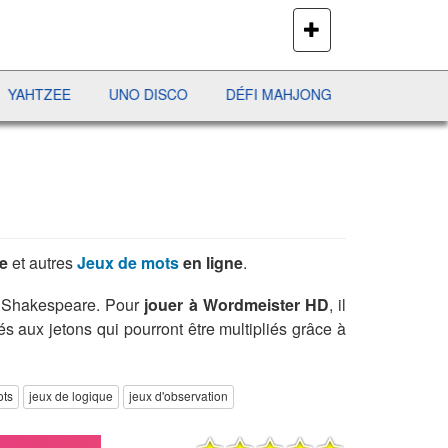
PLUS
DE
JEUX
ZEE
UNO DISCO
DÉFI MAHJONG
RÉCRÉ À LETTRES
e
et autres
Jeux de mots
en ligne
.
e Shakespeare. Pour
jouer à Wordmeister HD
, il
s aux jetons qui pourront être multipliés grâce à
ots
jeux de logique
jeux d'observation