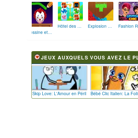
Hôtel des Animaux de Rêve
Explosion de Blocs de Sable
Dessine et Écrase : Le Jeu des Monstres
JEUX AUXQUELS VOUS AVEZ LE P
Skip Love: L'Amour en Péril