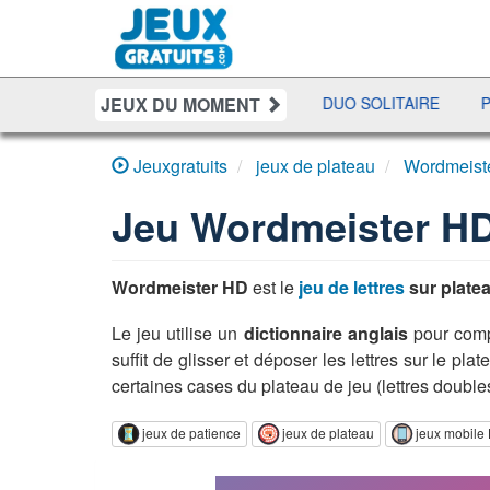
JEUX DU MOMENT
 POKER
BATAILLE NAVALE
DUO SOLITAIRE
PENALT
Jeuxgratuits
jeux de plateau
Wordmeist
Jeu
Wordmeister H
Wordmeister HD
est le
jeu de lettres
sur plate
Le jeu utilise un
dictionnaire anglais
pour comp
suffit de glisser et déposer les lettres sur le pla
certaines cases du plateau de jeu (lettres doubles,
jeux de patience
jeux de plateau
jeux mobil