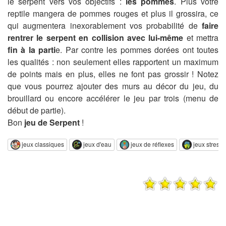
le serpent vers vos objectifs :
les pommes
. Plus votre
reptile mangera de pommes rouges et plus il grossira, ce
qui augmentera inexorablement vos probabilité de
faire
rentrer le serpent en collision avec lui-même
et mettra
fin à la parti
e. Par contre les pommes dorées ont toutes
les qualités : non seulement elles rapportent un maximum
de points mais en plus, elles ne font pas grossir ! Notez
que vous pourrez ajouter des murs au décor du jeu, du
brouillard ou encore accélérer le jeu par trois (menu de
début de partie).
Bon
jeu de Serpent
!
jeux classiques
jeux d'eau
jeux de réflexes
jeux stressa