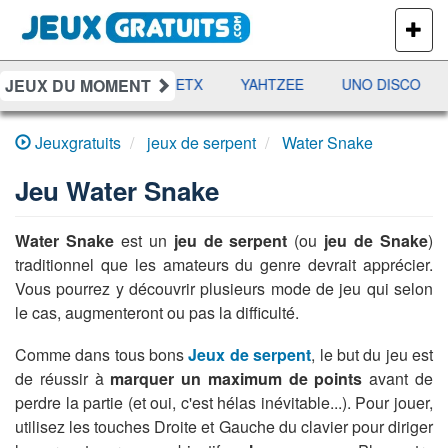
PLUS
DE
JEUX
JEUX DU MOMENT
DAMES
RAMI
JETX
YAHTZEE
UNO DISCO
Jeuxgratuits
jeux de serpent
Water Snake
Jeu
Water Snake
Water Snake
est un
jeu de serpent
(ou
jeu de Snake
)
traditionnel que les amateurs du genre devrait apprécier.
Vous pourrez y découvrir plusieurs mode de jeu qui selon
le cas, augmenteront ou pas la difficulté.
Comme dans tous bons
Jeux de serpent
, le but du jeu est
de réussir à
marquer un maximum de points
avant de
perdre la partie (et oui, c'est hélas inévitable...). Pour jouer,
utilisez les touches Droite et Gauche du clavier pour diriger