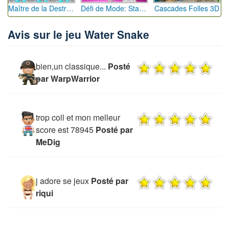
Maître de la Destruction: Fusion de Pioches
Défi de Mode: Star du Podium
Cascades Folles 3D
Avis sur le jeu Water Snake
bien,un classique...
Posté
par WarpWarrior
trop coll et mon melleur
score est 78945
Posté par
MeDig
j adore se jeux
Posté par
riqui