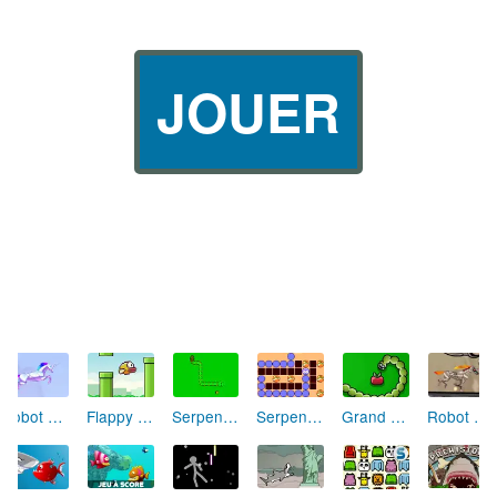
JOUER
Flappy Bird
Grand Petit Ver
Robot Unicorn Attack
Serpent Glouton
Serpent Labyrinthe
Robot Unicorn Attack : Heavy Metal