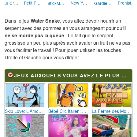
Petit Poisson
New York Shark
Prehistoric Shark
Fish Crunch
StickMan Laser
Gardien de Zoo
Dans le jeu
Water Snake
, vous allez devoir nourrir un
serpent avec des pommes en vous arrangeant pour qu'
il
ne se morde pas la queue
! Le fait que le serpent
grossisse un peu plus après avoir avaler un fruit ne va pas
vous faciliter le travail ! Pour jouer, utilisez les touches
Droite et Gauche pour vous diriger.
JEUX AUXQUELS VOUS AVEZ LE PLUS JOUÉ
Skip Love: L'Amour en Péril
Bébé Clic Italien: La Folie des Petits Bambins
La Ferme des Mots - Cultivez votre Vocabulaire