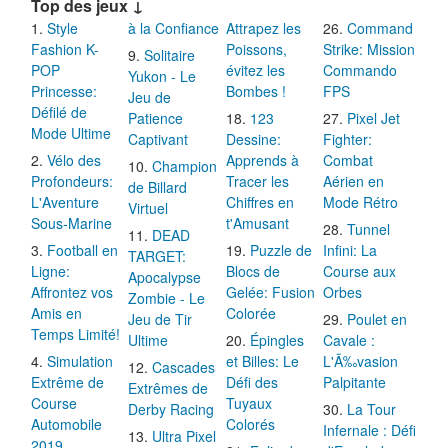
Top des jeux ↓
Style
à la Confiance
Attrapez les
Command
Fashion K-
Poissons,
Strike: Mission
Solitaire
POP
évitez les
Commando
Yukon - Le
Princesse:
Bombes !
FPS
Jeu de
Défilé de
Patience
123
Pixel Jet
Mode Ultime
Captivant
Dessine:
Fighter:
Vélo des
Apprends à
Combat
Champion
Profondeurs:
Tracer les
Aérien en
de Billard
L'Aventure
Chiffres en
Mode Rétro
Virtuel
Sous-Marine
t'Amusant
Tunnel
DEAD
Football en
Puzzle de
Infini: La
TARGET:
Ligne:
Blocs de
Course aux
Apocalypse
Affrontez vos
Gelée: Fusion
Orbes
Zombie - Le
Amis en
Colorée
Jeu de Tir
Poulet en
Temps Limité!
Ultime
Épingles
Cavale :
Simulation
et Billes: Le
L'Ã‰vasion
Cascades
Extrême de
Défi des
Palpitante
Extrêmes de
Course
Tuyaux
Derby Racing
La Tour
Automobile
Colorés
Infernale : Défi
Ultra Pixel
2019