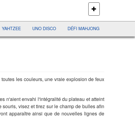
PLUS
DE
JEUX
UNO DISCO
DÉFI MAHJONG
RÉCRÉ À LETTRES
 toutes les couleurs, une vraie explosion de feux
 n'aient envahi l'intégralité du plateau et atteint
re souris, visez et tirez sur le champ de bulles afin
vont apparaître ainsi que de nouvelles lignes de