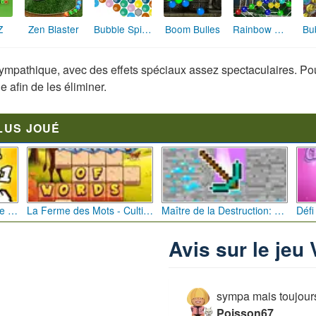
Bubble Spinner
Z
Zen Blaster
Boom Bulles
Rainbow Web
Bu
ympathique, avec des effets spéciaux assez spectaculaires. Pour jo
 afin de les éliminer.
LUS JOUÉ
Bébé Clic Italien: La Folie des Petits Bambins
La Ferme des Mots - Cultivez votre Vocabulaire
Maître de la Destruction: Fusion de Pioches
Avis sur le jeu 
sympa mais toujours
Poisson67