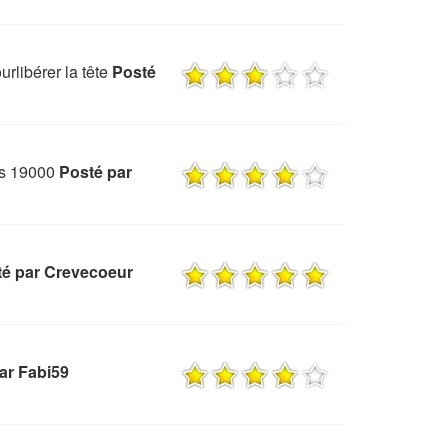
rlibérer la tête
Posté
is 19000
Posté par
té par Crevecoeur
ar Fabi59