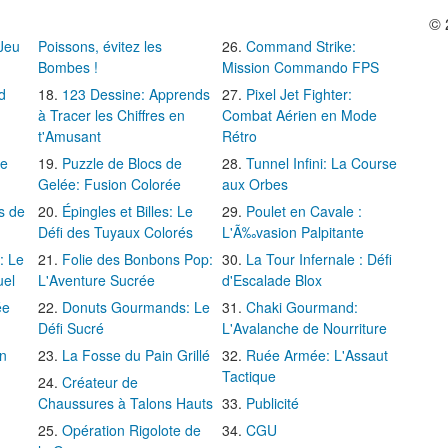
© 
 Jeu
Poissons, évitez les
Command Strike:
Bombes !
Mission Commando FPS
d
123 Dessine: Apprends
Pixel Jet Fighter:
à Tracer les Chiffres en
Combat Aérien en Mode
t'Amusant
Rétro
Le
Puzzle de Blocs de
Tunnel Infini: La Course
Gelée: Fusion Colorée
aux Orbes
s de
Épingles et Billes: Le
Poulet en Cavale :
Défi des Tuyaux Colorés
L'Ã‰vasion Palpitante
: Le
Folie des Bonbons Pop:
La Tour Infernale : Défi
uel
L'Aventure Sucrée
d'Escalade Blox
ée
Donuts Gourmands: Le
Chaki Gourmand:
Défi Sucré
L'Avalanche de Nourriture
in
La Fosse du Pain Grillé
Ruée Armée: L'Assaut
Tactique
Créateur de
Chaussures à Talons Hauts
Publicité
Opération Rigolote de
CGU