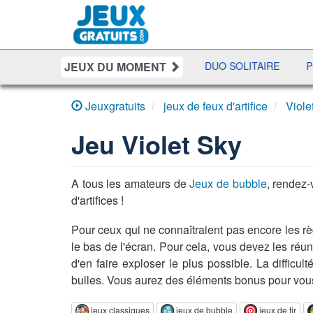
JEUX DU MOMENT
KER
BATAILLE NAVALE
DUO SOLITAIRE
PENALTY S
Jeuxgratuits
jeux de feux d'artifice
Viole
Jeu
Violet Sky
A tous les amateurs de
Jeux de bubble
, rendez-
d'artifices !
Pour ceux qui ne connaîtraient pas encore les règl
le bas de l'écran. Pour cela, vous devez les réu
d'en faire exploser le plus possible. La diffic
bulles. Vous aurez des éléments bonus pour vous 
jeux classiques
jeux de bubble
jeux de tir