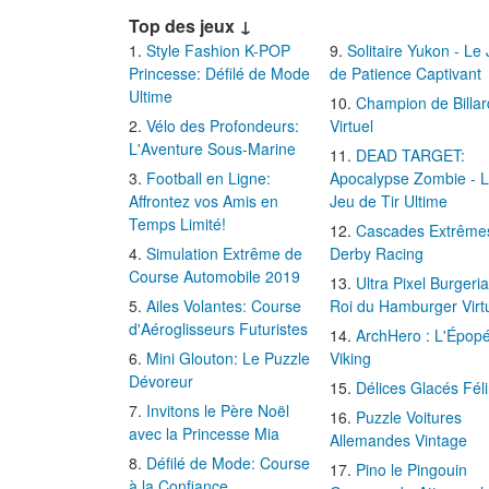
Top des jeux ↓
Style Fashion K-POP
Solitaire Yukon - Le
Princesse: Défilé de Mode
de Patience Captivant
Ultime
Champion de Billar
Vélo des Profondeurs:
Virtuel
L'Aventure Sous-Marine
DEAD TARGET:
Football en Ligne:
Apocalypse Zombie - 
Affrontez vos Amis en
Jeu de Tir Ultime
Temps Limité!
Cascades Extrême
Simulation Extrême de
Derby Racing
Course Automobile 2019
Ultra Pixel Burgeria
Ailes Volantes: Course
Roi du Hamburger Virt
d'Aéroglisseurs Futuristes
ArchHero : L'Épop
Mini Glouton: Le Puzzle
Viking
Dévoreur
Délices Glacés Fél
Invitons le Père Noël
Puzzle Voitures
avec la Princesse Mia
Allemandes Vintage
Défilé de Mode: Course
Pino le Pingouin
à la Confiance