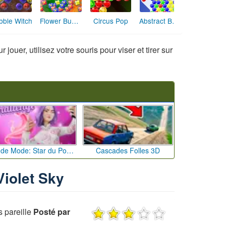
Flower Bubble
bble Witch
Circus Pop
Abstract Balloons
uer, utilisez votre souris pour viser et tirer sur
Défi de Mode: Star du Podium
Cascades Folles 3D
Violet Sky
 pareille
Posté par