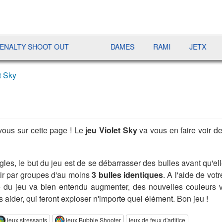
HOOT OUT
DAMES
RAMI
JETX
YAHTZEE
t Sky
vous sur cette page ! Le
jeu Violet Sky
va vous en faire voir de
es, le but du jeu est de se débarrasser des bulles avant qu'elles
nir par groupes d'au moins
3 bulles identiques
. A l'aide de vot
ulté du jeu va bien entendu augmenter, des nouvelles couleurs 
aider, qui feront exploser n'importe quel élément. Bon jeu !
jeux stressants
jeux Bubble Shooter
jeux de feux d'artifice