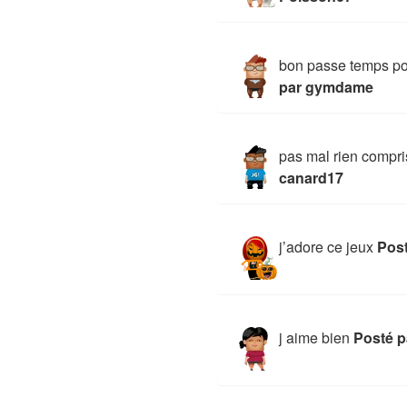
bon passe temps pou
par gymdame
pas mal rien compr
canard17
j’adore ce jeux
Pos
j aime bien
Posté p