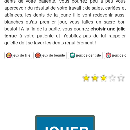
dents de votre patiente. Vous pourrez peu à peu vous
apercevoir du résultat de votre travail : de sales, cariées et
abîmées, les dents de la jeune fille vont redevenir aussi
blanches qu'au premier jour, vous faites un sacré bon
boulot ! A la fin de la partie, vous pourrez
choisir une jolie
tenue
à votre patiente et n'oubliez pas de lui rappeler
qu'elle doit se laver les dents régulièrement !
jeux de fille
jeux de beauté
jeux de dentiste
jeux de doc