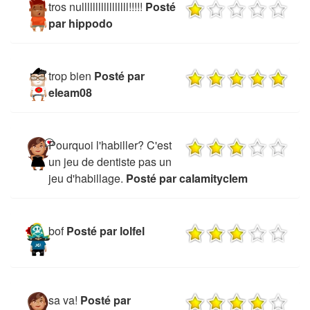
tros nulllllllllllllllll!!!!!
Posté
par hippodo
trop bien
Posté par
eleam08
Pourquoi l'habiller? C'est
un jeu de dentiste pas un
jeu d'habillage.
Posté par calamityclem
bof
Posté par lolfel
sa va!
Posté par