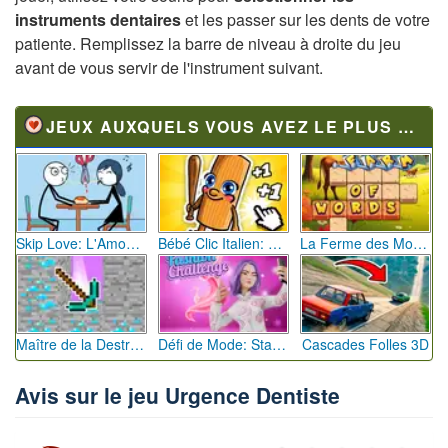
instruments dentaires
et les passer sur les dents de votre
patiente. Remplissez la barre de niveau à droite du jeu
avant de vous servir de l'instrument suivant.
JEUX AUXQUELS VOUS AVEZ LE PLUS JOUÉ
Skip Love: L'Amour en Péril
Bébé Clic Italien: La Folie des Petits Bambins
La Ferme des Mots - Cultivez votre Vocabulaire
Maître de la Destruction: Fusion de Pioches
Défi de Mode: Star du Podium
Cascades Folles 3D
Avis sur le jeu Urgence Dentiste