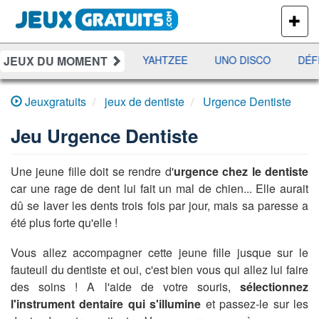
PLUS
DE
JEUX
JEUX DU MOMENT
ES
RAMI
JETX
YAHTZEE
UNO DISCO
DÉFI
Jeuxgratuits
jeux de dentiste
Urgence Dentiste
Jeu
Urgence Dentiste
Une jeune fille doit se rendre d'
urgence chez le dentiste
car une rage de dent lui fait un mal de chien... Elle aurait
dû se laver les dents trois fois par jour, mais sa paresse a
été plus forte qu'elle !
Vous allez accompagner cette jeune fille jusque sur le
fauteuil du dentiste et oui, c'est bien vous qui allez lui faire
des soins ! A l'aide de votre souris,
sélectionnez
l'instrument dentaire qui s'illumine
et passez-le sur les