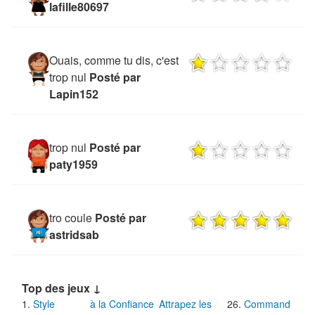
lafille80697
Ouais, comme tu dis, c'est
trop nul
Posté par
Lapin152
trop nul
Posté par
paty1959
tro coule
Posté par
astridsab
Top des jeux ↓
Style
à la Confiance
Attrapez les
Command