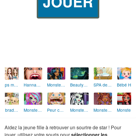
JOUER
Tops modèles sous les tropiques
Hannah Montana chez le dentiste
Monster High : Robecca Steam (maquillage)
Beauty Potion
SPA des célébrités
Bébé Hazel va chez le dentiste
Labrador Care
Monster High : Venus McFlytrap (coiffure)
Peur chez le dentiste
Monster High : Frankie Stein (beauté)
Monster High : Clawdeen Wolf (habillage)
Monster High : Toralei Stripe (maquillage)
Aidez la jeune fille à retrouver un sourire de star ! Pour
jouer, utilisez votre souris pour
sélectionner les