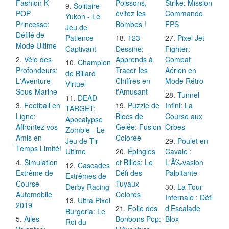
Fashion K-
Poissons,
Strike: Mission
Solitaire
POP
évitez les
Commando
Yukon - Le
Princesse:
Bombes !
FPS
Jeu de
Défilé de
Patience
123
Pixel Jet
Mode Ultime
Captivant
Dessine:
Fighter:
Vélo des
Apprends à
Combat
Champion
Profondeurs:
Tracer les
Aérien en
de Billard
L'Aventure
Chiffres en
Mode Rétro
Virtuel
Sous-Marine
t'Amusant
Tunnel
DEAD
Football en
Puzzle de
Infini: La
TARGET:
Ligne:
Blocs de
Course aux
Apocalypse
Affrontez vos
Gelée: Fusion
Orbes
Zombie - Le
Amis en
Colorée
Jeu de Tir
Poulet en
Temps Limité!
Ultime
Épingles
Cavale :
Simulation
et Billes: Le
L'Ã‰vasion
Cascades
Extrême de
Défi des
Palpitante
Extrêmes de
Course
Tuyaux
Derby Racing
La Tour
Automobile
Colorés
Infernale : Défi
Ultra Pixel
2019
Folie des
d'Escalade
Burgeria: Le
Ailes
Bonbons Pop:
Blox
Roi du