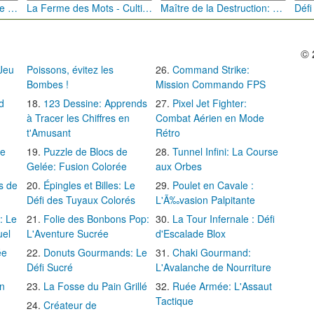
Bébé Clic Italien: La Folie des Petits Bambins
La Ferme des Mots - Cultivez votre Vocabulaire
Maître de la Destruction: Fusion de Pioches
© 
 Jeu
Poissons, évitez les
Command Strike:
Bombes !
Mission Commando FPS
d
123 Dessine: Apprends
Pixel Jet Fighter:
à Tracer les Chiffres en
Combat Aérien en Mode
t'Amusant
Rétro
Le
Puzzle de Blocs de
Tunnel Infini: La Course
Gelée: Fusion Colorée
aux Orbes
s de
Épingles et Billes: Le
Poulet en Cavale :
Défi des Tuyaux Colorés
L'Ã‰vasion Palpitante
: Le
Folie des Bonbons Pop:
La Tour Infernale : Défi
uel
L'Aventure Sucrée
d'Escalade Blox
ée
Donuts Gourmands: Le
Chaki Gourmand:
Défi Sucré
L'Avalanche de Nourriture
in
La Fosse du Pain Grillé
Ruée Armée: L'Assaut
Tactique
Créateur de