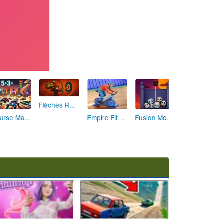
Flèches Rusées 2 : Visez Juste et Défiez la Rotation!
Course Mathématique: La Vitesse par les Chiffres
Empire Fitness - Simulateur de Salle de Sport
Fusion Monstrueuse d'Halloween