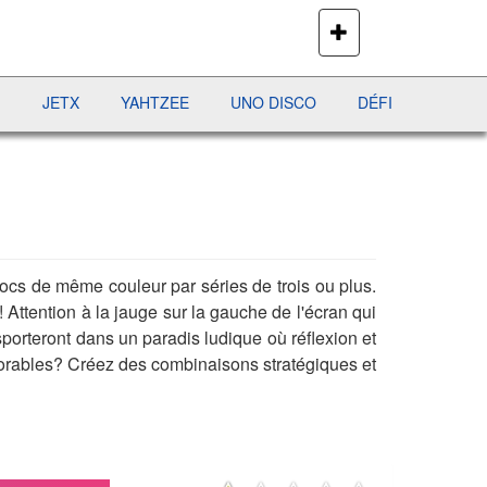
PLUS
DE
JEUX
ETX
YAHTZEE
UNO DISCO
DÉFI MAHJONG
RÉC
locs de même couleur par séries de trois ou plus.
! Attention à la jauge sur la gauche de l'écran qui
sporteront dans un paradis ludique où réflexion et
orables? Créez des combinaisons stratégiques et