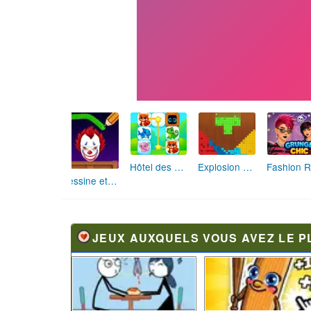
Hôtel des Animaux de Rêve
Explosion de Blocs de Sable
Dessine et Écrase : Le Jeu des Monstres
JEUX AUXQUELS VOUS AVEZ LE P