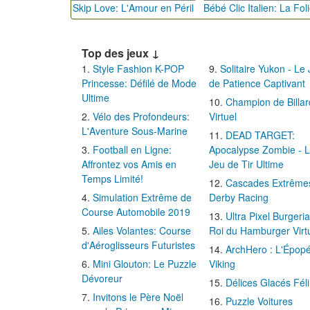
Skip Love: L'Amour en Péril
Top des jeux ↓
Style Fashion K-POP
Solitaire Yukon - Le
Princesse: Défilé de Mode
de Patience Captivant
Ultime
Champion de Billar
Vélo des Profondeurs:
Virtuel
L'Aventure Sous-Marine
DEAD TARGET:
Football en Ligne:
Apocalypse Zombie - 
Affrontez vos Amis en
Jeu de Tir Ultime
Temps Limité!
Cascades Extrême
Simulation Extrême de
Derby Racing
Course Automobile 2019
Ultra Pixel Burgeria
Ailes Volantes: Course
Roi du Hamburger Virt
d'Aéroglisseurs Futuristes
ArchHero : L'Épop
Mini Glouton: Le Puzzle
Viking
Dévoreur
Délices Glacés Fél
Invitons le Père Noël
Puzzle Voitures