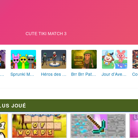
Fashion Rebelle: Style Grunge Chic
Sprunki Monster: Rythmes Musicaux Monstres
Héros des Terres Hostiles
Brr Brr Patapim: Le Défi Parkour Délirant
Jour d'Aventure: Puzzles en Plein Air
LUS JOUÉ