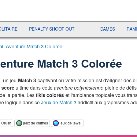
E
PENALTY SHOOT OUT
DAMES
RAMI
J
cal: Aventure Match 3 Colorée
Aventure Match 3 Colorée
l
, un jeu
Match 3
captivant où votre mission est d'aligner des b
u
score
ultime dans cette
aventure polynésienne
pleine de défis
 de la partie. Les
tikis colorés
et l'ambiance tropicale vous tran
otre logique dans ce
Jeux de Match 3
addictif aux graphismes ad
y Crush
jeux de chiffres
jeux de jewel