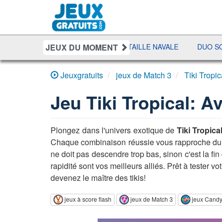
JEUX DU MOMENT
T
SHERIFF POKER
BATAILLE NAVALE
DUO SOLITAIR
Jeuxgratuits
jeux de Match 3
Tiki Tropi
Jeu
Tiki Tropical: 
Plongez dans l'univers exotique de
Tiki Tropica
Chaque combinaison réussie vous rapproche d
ne doit pas descendre trop bas, sinon c'est la fin
rapidité sont vos meilleurs alliés. Prêt à tester v
devenez le maître des tikis!
jeux à score flash
jeux de Match 3
jeux Cand