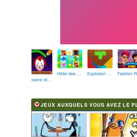
Hôtel des Animaux de Rêve
Explosion de Blocs de Sable
Dessine et Écrase : Le Jeu des Monstres
JEUX AUXQUELS VOUS AVEZ LE P