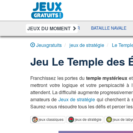
JEUX DU MOMENT
 PURSUIT
SHERIFF POKER
BATAILLE NAVALE
DUO 
Jeuxgratuits
jeux de stratégie
Le Templ
Jeu
Le Temple des 
Franchissez les portes du
temple mystérieux
et
mettront votre logique et votre perspicacité 
attendent. La difficulté augmente progressivemen
amateurs de
Jeux de stratégie
qui cherchent à s
Saurez-vous résoudre tous les défis et percer les
jeux classiques
jeux de stratégie
jeux de laby