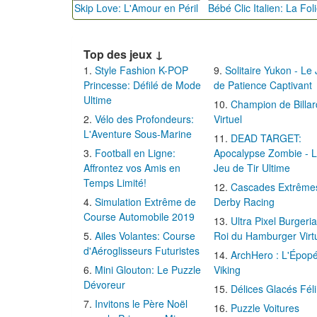
Skip Love: L'Amour en Péril
Top des jeux ↓
Style Fashion K-POP
Solitaire Yukon - Le
Princesse: Défilé de Mode
de Patience Captivant
Ultime
Champion de Billar
Vélo des Profondeurs:
Virtuel
L'Aventure Sous-Marine
DEAD TARGET:
Football en Ligne:
Apocalypse Zombie - 
Affrontez vos Amis en
Jeu de Tir Ultime
Temps Limité!
Cascades Extrême
Simulation Extrême de
Derby Racing
Course Automobile 2019
Ultra Pixel Burgeria
Ailes Volantes: Course
Roi du Hamburger Virt
d'Aéroglisseurs Futuristes
ArchHero : L'Épop
Mini Glouton: Le Puzzle
Viking
Dévoreur
Délices Glacés Fél
Invitons le Père Noël
Puzzle Voitures