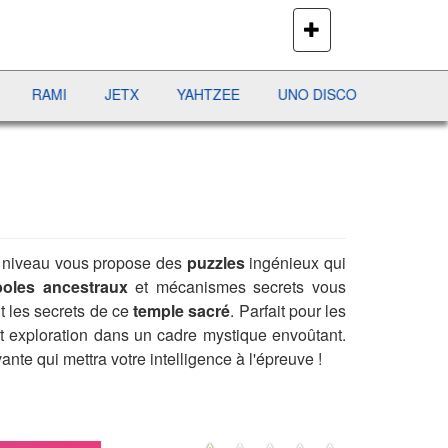
PLUS
DE
JEUX
MI
JETX
YAHTZEE
UNO DISCO
DÉFI MAHJON
 niveau vous propose des
puzzles
ingénieux qui
oles ancestraux
et mécanismes secrets vous
t les secrets de ce
temple sacré
. Parfait pour les
t exploration dans un cadre mystique envoûtant.
nte qui mettra votre intelligence à l'épreuve !