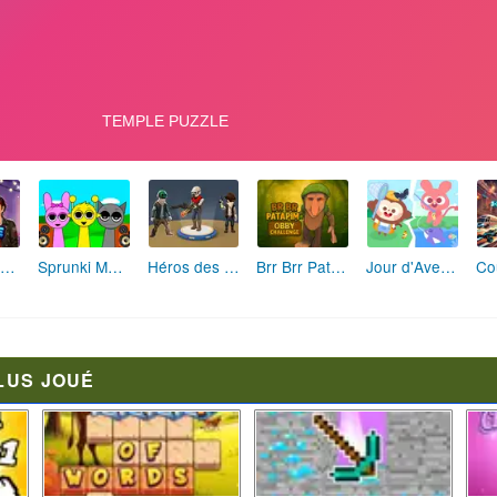
Fashion Rebelle: Style Grunge Chic
Sprunki Monster: Rythmes Musicaux Monstres
Héros des Terres Hostiles
Brr Brr Patapim: Le Défi Parkour Délirant
Jour d'Aventure: Puzzles en Plein Air
LUS JOUÉ