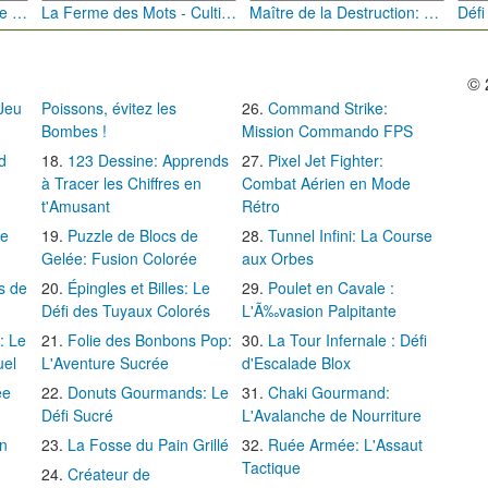
Bébé Clic Italien: La Folie des Petits Bambins
La Ferme des Mots - Cultivez votre Vocabulaire
Maître de la Destruction: Fusion de Pioches
© 
 Jeu
Poissons, évitez les
Command Strike:
Bombes !
Mission Commando FPS
d
123 Dessine: Apprends
Pixel Jet Fighter:
à Tracer les Chiffres en
Combat Aérien en Mode
t'Amusant
Rétro
Le
Puzzle de Blocs de
Tunnel Infini: La Course
Gelée: Fusion Colorée
aux Orbes
s de
Épingles et Billes: Le
Poulet en Cavale :
Défi des Tuyaux Colorés
L'Ã‰vasion Palpitante
: Le
Folie des Bonbons Pop:
La Tour Infernale : Défi
uel
L'Aventure Sucrée
d'Escalade Blox
ée
Donuts Gourmands: Le
Chaki Gourmand:
Défi Sucré
L'Avalanche de Nourriture
in
La Fosse du Pain Grillé
Ruée Armée: L'Assaut
Tactique
Créateur de