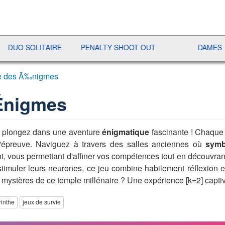
SOLITAIRE
PENALTY SHOOT OUT
DAMES
RA
e des Ã‰nigmes
Énigmes
 plongez dans une aventure
énigmatique
fascinante ! Chaque
à l'épreuve. Naviguez à travers des salles anciennes où
symb
t, vous permettant d'affiner vos compétences tout en découvran
timuler leurs neurones, ce jeu combine habilement réflexion e
 mystères de ce temple millénaire ? Une expérience [k=2] captiva
rinthe
jeux de survie