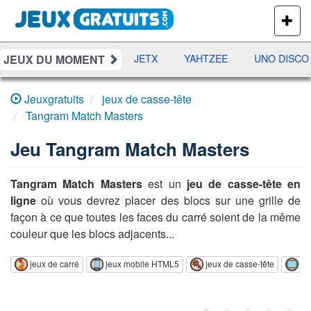
PLUS
DE
JEUX
JEUX DU MOMENT
DAMES
RAMI
JETX
YAHTZEE
UNO DISCO
Jeuxgratuits
jeux de casse-tête
Tangram Match Masters
Jeu
Tangram Match Masters
Tangram Match Masters
est un
jeu de casse-tête en
ligne
où vous devrez placer des blocs sur une grille de
façon à ce que toutes les faces du carré soient de la même
couleur que les blocs adjacents...
jeux de carré
jeux mobile HTML5
jeux de casse-tête
je