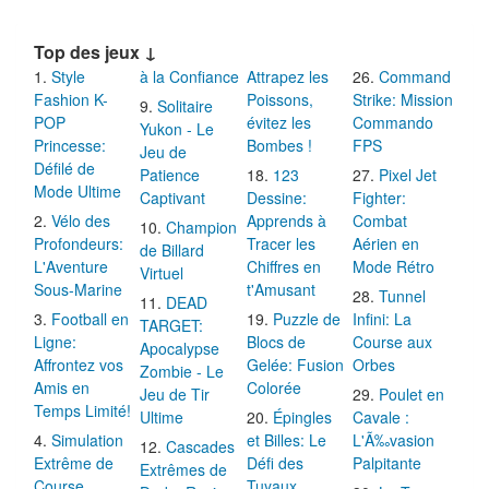
Top des jeux ↓
Style
à la Confiance
Attrapez les
Command
Fashion K-
Poissons,
Strike: Mission
Solitaire
POP
évitez les
Commando
Yukon - Le
Princesse:
Bombes !
FPS
Jeu de
Défilé de
Patience
123
Pixel Jet
Mode Ultime
Captivant
Dessine:
Fighter:
Vélo des
Apprends à
Combat
Champion
Profondeurs:
Tracer les
Aérien en
de Billard
L'Aventure
Chiffres en
Mode Rétro
Virtuel
Sous-Marine
t'Amusant
Tunnel
DEAD
Football en
Puzzle de
Infini: La
TARGET:
Ligne:
Blocs de
Course aux
Apocalypse
Affrontez vos
Gelée: Fusion
Orbes
Zombie - Le
Amis en
Colorée
Jeu de Tir
Poulet en
Temps Limité!
Ultime
Épingles
Cavale :
Simulation
et Billes: Le
L'Ã‰vasion
Cascades
Extrême de
Défi des
Palpitante
Extrêmes de
Course
Tuyaux