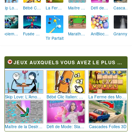
Skip Love: L'Amour en Péril
Bébé Clic Italien: La Folie des Petits Bambins
La Ferme des Mots - Cultivez votre Vocabulaire
Maître de la Destruction: Fusion de Pioches
Défi de Mode: Star du Podium
Cascades Folles 3D
Aboiement Stellaire : Aventure Canine
Fusée Chromatique: La Course des Couleurs
Marathon Champion io
AniBlocos: Connecte les Animaux Mignons!
Granny Revient 3D : Destin Maléfique
Tir Parfait
JEUX AUXQUELS VOUS AVEZ LE PLUS JOUÉ
Skip Love: L'Amour en Péril
Bébé Clic Italien: La Folie des Petits Bambins
La Ferme des Mots - Cultivez votre Vocabulaire
Maître de la Destruction: Fusion de Pioches
Défi de Mode: Star du Podium
Cascades Folles 3D