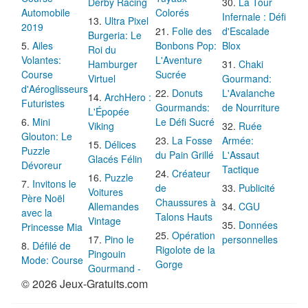
Derby Racing
La Tour
Automobile
Colorés
Infernale : Défi
Ultra Pixel
2019
Folie des
d'Escalade
Burgeria: Le
Ailes
Bonbons Pop:
Blox
Roi du
Volantes:
L'Aventure
Hamburger
Chaki
Course
Sucrée
Virtuel
Gourmand:
d'Aéroglisseurs
Donuts
L'Avalanche
ArchHero :
Futuristes
Gourmands:
de Nourriture
L'Épopée
Mini
Le Défi Sucré
Viking
Ruée
Glouton: Le
La Fosse
Armée:
Délices
Puzzle
du Pain Grillé
L'Assaut
Glacés Félin
Dévoreur
Tactique
Créateur
Puzzle
Invitons le
de
Publicité
Voitures
Père Noël
Chaussures à
Allemandes
CGU
avec la
Talons Hauts
Vintage
Données
Princesse Mia
Opération
Pino le
personnelles
Défilé de
Rigolote de la
Pingouin
Mode: Course
Gorge
Gourmand -
© 2026 Jeux-Gratuits.com