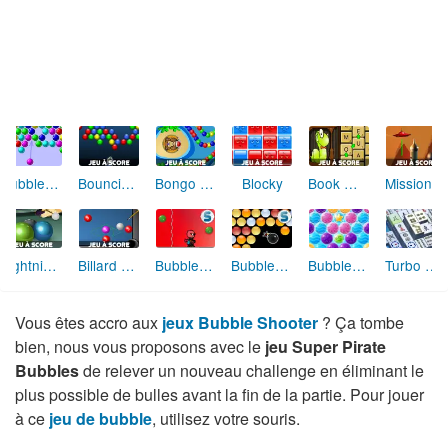
Bubble Shooter
Bouncing Balls
Bongo Balls
Blocky
Book Worm Français
Mission Mars
Lightning Break Billard
Billard Mini Pool
Bubble Trouble
Bubble Specials
Bubble Shooter Archibald the Pirate
Turbo Mah Jongg Solitaire
Vous êtes accro aux
jeux Bubble Shooter
? Ça tombe
bien, nous vous proposons avec le
jeu Super Pirate
Bubbles
de relever un nouveau challenge en éliminant le
plus possible de bulles avant la fin de la partie. Pour jouer
à ce
jeu de bubble
, utilisez votre souris.