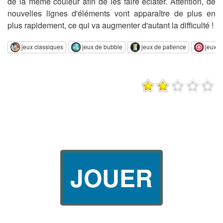
de la même couleur afin de les faire éclater. Attention, de
nouvelles lignes d'éléments vont apparaître de plus en
plus rapidement, ce qui va augmenter d'autant la difficulté !
jeux classiques
jeux de bubble
jeux de patience
jeux de
JOUER