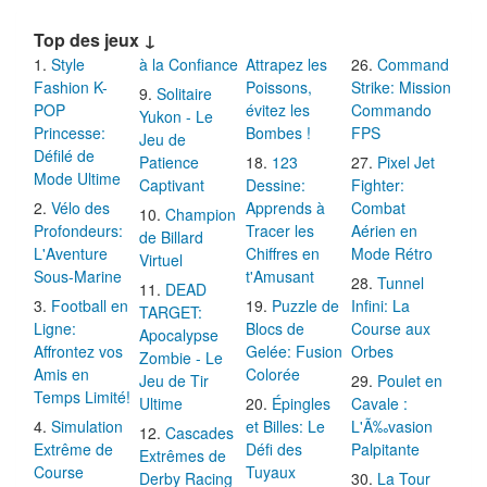
Top des jeux ↓
Style
à la Confiance
Attrapez les
Command
Fashion K-
Poissons,
Strike: Mission
Solitaire
POP
évitez les
Commando
Yukon - Le
Princesse:
Bombes !
FPS
Jeu de
Défilé de
Patience
123
Pixel Jet
Mode Ultime
Captivant
Dessine:
Fighter:
Vélo des
Apprends à
Combat
Champion
Profondeurs:
Tracer les
Aérien en
de Billard
L'Aventure
Chiffres en
Mode Rétro
Virtuel
Sous-Marine
t'Amusant
Tunnel
DEAD
Football en
Puzzle de
Infini: La
TARGET:
Ligne:
Blocs de
Course aux
Apocalypse
Affrontez vos
Gelée: Fusion
Orbes
Zombie - Le
Amis en
Colorée
Jeu de Tir
Poulet en
Temps Limité!
Ultime
Épingles
Cavale :
Simulation
et Billes: Le
L'Ã‰vasion
Cascades
Extrême de
Défi des
Palpitante
Extrêmes de
Course
Tuyaux
Derby Racing
La Tour