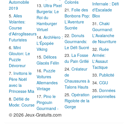
Automobile
Colorés
Infernale : Défi
Ultra Pixel
2019
Folie des
d'Escalade
Burgeria: Le
Ailes
Bonbons Pop:
Blox
Roi du
Volantes:
L'Aventure
Hamburger
Chaki
Course
Sucrée
Virtuel
Gourmand:
d'Aéroglisseurs
Donuts
L'Avalanche
ArchHero :
Futuristes
Gourmands:
de Nourriture
L'Épopée
Mini
Le Défi Sucré
Viking
Ruée
Glouton: Le
La Fosse
Armée:
Délices
Puzzle
du Pain Grillé
L'Assaut
Glacés Félin
Dévoreur
Tactique
Créateur
Puzzle
Invitons le
de
Publicité
Voitures
Père Noël
Chaussures à
Allemandes
CGU
avec la
Talons Hauts
Vintage
Données
Princesse Mia
Opération
Pino le
personnelles
Défilé de
Rigolote de la
Pingouin
Mode: Course
Gorge
Gourmand -
© 2026 Jeux-Gratuits.com