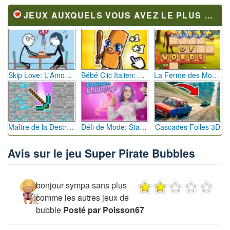
JEUX AUXQUELS VOUS AVEZ LE PLUS JOUÉ
Skip Love: L'Amour en Péril
Bébé Clic Italien: La Folie des Petits Bambins
La Ferme des Mots - Cultivez votre Vocabulaire
Maître de la Destruction: Fusion de Pioches
Défi de Mode: Star du Podium
Cascades Folles 3D
Avis sur le jeu Super Pirate Bubbles
bonjour sympa sans plus
comme les autres jeux de
bubble
Posté par Poisson67