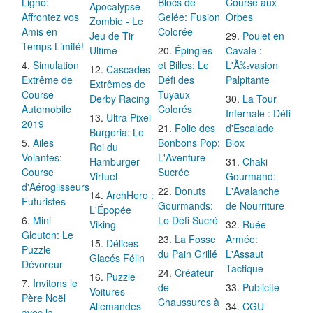
Ligne:
Blocs de
Course aux
Apocalypse
Affrontez vos
Gelée: Fusion
Orbes
Zombie - Le
Amis en
Colorée
Jeu de Tir
Poulet en
Temps Limité!
Ultime
Épingles
Cavale :
Simulation
et Billes: Le
L'Ã‰vasion
Cascades
Extrême de
Défi des
Palpitante
Extrêmes de
Course
Tuyaux
Derby Racing
La Tour
Automobile
Colorés
Infernale : Défi
Ultra Pixel
2019
Folie des
d'Escalade
Burgeria: Le
Ailes
Bonbons Pop:
Blox
Roi du
Volantes:
L'Aventure
Hamburger
Chaki
Course
Sucrée
Virtuel
Gourmand:
d'Aéroglisseurs
Donuts
L'Avalanche
ArchHero :
Futuristes
Gourmands:
de Nourriture
L'Épopée
Mini
Le Défi Sucré
Viking
Ruée
Glouton: Le
La Fosse
Armée:
Délices
Puzzle
du Pain Grillé
L'Assaut
Glacés Félin
Dévoreur
Tactique
Créateur
Puzzle
Invitons le
de
Publicité
Voitures
Père Noël
Chaussures à
Allemandes
CGU
avec la