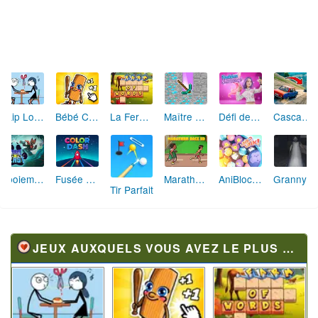
Skip Love: L'Amour en Péril
Bébé Clic Italien: La Folie des Petits Bambins
La Ferme des Mots - Cultivez votre Vocabulaire
Maître de la Destruction: Fusion de Pioches
Défi de Mode: Star du Podium
Cascades Folles 3D
Aboiement Stellaire : Aventure Canine
Fusée Chromatique: La Course des Couleurs
Marathon Champion io
AniBlocos: Connecte les Animaux Mignons!
Granny Revient 3D : Destin Maléfique
Tir Parfait
JEUX AUXQUELS VOUS AVEZ LE PLUS JOUÉ