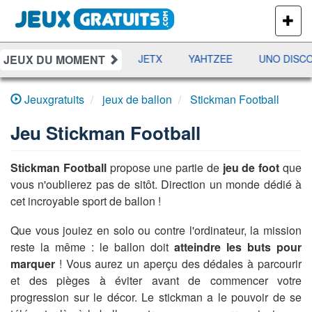
PLUS
DE
JEUX
JEUX DU MOMENT
DAMES
RAMI
JETX
YAHTZEE
UNO DISCO
Jeuxgratuits
jeux de ballon
Stickman Football
Jeu
Stickman Football
Stickman Football
propose une partie de
jeu de foot
que
vous n'oublierez pas de sitôt. Direction un monde dédié à
cet incroyable sport de ballon !
Que vous jouiez en solo ou contre l'ordinateur, la mission
reste la même : le ballon doit
atteindre les buts pour
marquer
! Vous aurez un aperçu des dédales à parcourir
et des pièges à éviter avant de commencer votre
progression sur le décor. Le stickman a le pouvoir de se