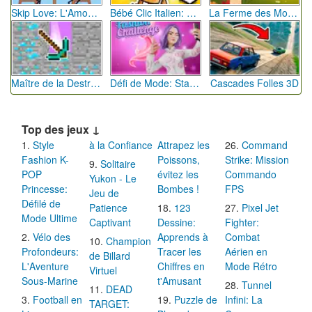
Skip Love: L'Amour en Péril
Bébé Clic Italien: La Folie des Petits Bambins
La Ferme des Mots - Cultivez votre Vocabulaire
Maître de la Destruction: Fusion de Pioches
Défi de Mode: Star du Podium
Cascades Folles 3D
Top des jeux ↓
Style
à la Confiance
Attrapez les
Command
Fashion K-
Poissons,
Strike: Mission
Solitaire
POP
évitez les
Commando
Yukon - Le
Princesse:
Bombes !
FPS
Jeu de
Défilé de
Patience
123
Pixel Jet
Mode Ultime
Captivant
Dessine:
Fighter:
Vélo des
Apprends à
Combat
Champion
Profondeurs:
Tracer les
Aérien en
de Billard
L'Aventure
Chiffres en
Mode Rétro
Virtuel
Sous-Marine
t'Amusant
Tunnel
DEAD
Football en
Puzzle de
Infini: La
TARGET: