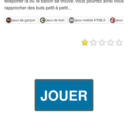
téléporter là où le ballon se trouve, vous pourrez ainsi vous
rapprocher des buts petit à petit...
jeux de garçon
jeux de foot
jeux mobile HTML5
jeux de
JOUER