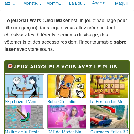
Ange ou Démon : Styliste
Bratz Makeover
Monster High : Frankie Stein (maquillage)
Mommy MakeOver
La Boutique du Mariage
Maquillage d'ado
Le
jeu Star Wars : Jedi Maker
est un jeu d'habillage pour
fille (ou garçon) dans lequel vous allez créer un Jedi :
choisissez les différents éléments du visage, des
vêtements et des accessoires dont l'incontournable
sabre
laser
avec votre souris.
JEUX AUXQUELS VOUS AVEZ LE PLUS JOUÉ
Skip Love: L'Amour en Péril
Bébé Clic Italien: La Folie des Petits Bambins
La Ferme des Mots - Cultivez votre Vocabulaire
Maître de la Destruction: Fusion de Pioches
Défi de Mode: Star du Podium
Cascades Folles 3D