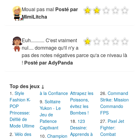
Mouai pas mal
Posté par
MimiLitcha
Euh........... C'est vraiment
nul.... dommage qu'il n'y a
pas des notes négatives parce qu'a ce niveau là
!
Posté par AdyPanda
Top des jeux ↓
Style
à la Confiance
Attrapez les
Command
Fashion K-
Poissons,
Strike: Mission
Solitaire
POP
évitez les
Commando
Yukon - Le
Princesse:
Bombes !
FPS
Jeu de
Défilé de
Patience
123
Pixel Jet
Mode Ultime
Captivant
Dessine:
Fighter:
Vélo des
Apprends à
Combat
Champion