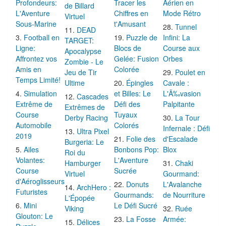
Profondeurs:
Tracer les
Aérien en
de Billard
L'Aventure
Chiffres en
Mode Rétro
Virtuel
Sous-Marine
t'Amusant
Tunnel
DEAD
Football en
Puzzle de
Infini: La
TARGET:
Ligne:
Blocs de
Course aux
Apocalypse
Affrontez vos
Gelée: Fusion
Orbes
Zombie - Le
Amis en
Colorée
Jeu de Tir
Poulet en
Temps Limité!
Ultime
Épingles
Cavale :
Simulation
et Billes: Le
L'Ã‰vasion
Cascades
Extrême de
Défi des
Palpitante
Extrêmes de
Course
Tuyaux
Derby Racing
La Tour
Automobile
Colorés
Infernale : Défi
Ultra Pixel
2019
Folie des
d'Escalade
Burgeria: Le
Ailes
Bonbons Pop:
Blox
Roi du
Volantes:
L'Aventure
Hamburger
Chaki
Course
Sucrée
Virtuel
Gourmand:
d'Aéroglisseurs
Donuts
L'Avalanche
ArchHero :
Futuristes
Gourmands:
de Nourriture
L'Épopée
Mini
Le Défi Sucré
Viking
Ruée
Glouton: Le
La Fosse
Armée:
Délices