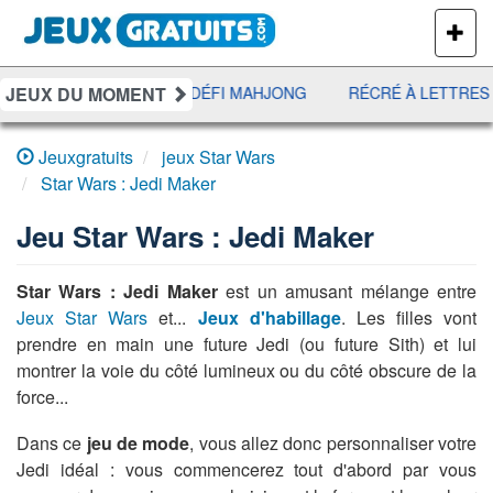
PLUS
DE
JEUX
JEUX DU MOMENT
EE
UNO DISCO
DÉFI MAHJONG
RÉCRÉ À LETTRES
Jeuxgratuits
jeux Star Wars
Star Wars : Jedi Maker
Jeu
Star Wars : Jedi Maker
Star Wars : Jedi Maker
est un amusant mélange entre
Jeux Star Wars
et...
Jeux d'habillage
. Les filles vont
prendre en main une future Jedi (ou future Sith) et lui
montrer la voie du côté lumineux ou du côté obscure de la
force...
Dans ce
jeu de mode
, vous allez donc personnaliser votre
Jedi idéal : vous commencerez tout d'abord par vous