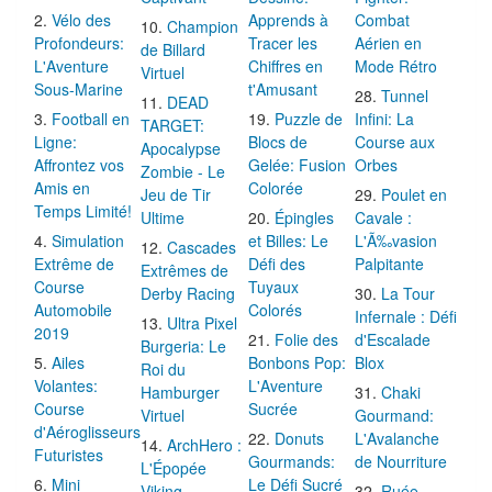
Vélo des
Apprends à
Combat
Champion
Profondeurs:
Tracer les
Aérien en
de Billard
L'Aventure
Chiffres en
Mode Rétro
Virtuel
Sous-Marine
t'Amusant
Tunnel
DEAD
Football en
Puzzle de
Infini: La
TARGET:
Ligne:
Blocs de
Course aux
Apocalypse
Affrontez vos
Gelée: Fusion
Orbes
Zombie - Le
Amis en
Colorée
Jeu de Tir
Poulet en
Temps Limité!
Ultime
Épingles
Cavale :
Simulation
et Billes: Le
L'Ã‰vasion
Cascades
Extrême de
Défi des
Palpitante
Extrêmes de
Course
Tuyaux
Derby Racing
La Tour
Automobile
Colorés
Infernale : Défi
Ultra Pixel
2019
Folie des
d'Escalade
Burgeria: Le
Ailes
Bonbons Pop:
Blox
Roi du
Volantes:
L'Aventure
Hamburger
Chaki
Course
Sucrée
Virtuel
Gourmand:
d'Aéroglisseurs
Donuts
L'Avalanche
ArchHero :
Futuristes
Gourmands:
de Nourriture
L'Épopée
Mini
Le Défi Sucré
Viking
Ruée