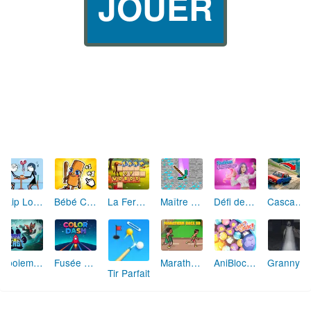
JOUER
Skip Love: L'Amour en Péril
Bébé Clic Italien: La Folie des Petits Bambins
La Ferme des Mots - Cultivez votre Vocabulaire
Maître de la Destruction: Fusion de Pioches
Défi de Mode: Star du Podium
Cascades Folles 3D
Aboiement Stellaire : Aventure Canine
Fusée Chromatique: La Course des Couleurs
Marathon Champion io
AniBlocos: Connecte les Animaux Mignons!
Granny Revient 3D : Destin Maléfique
Tir Parfait