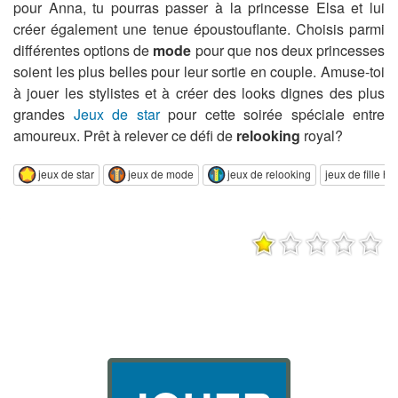
pour Anna, tu pourras passer à la princesse Elsa et lui
créer également une tenue époustouflante. Choisis parmi
différentes options de
mode
pour que nos deux princesses
soient les plus belles pour leur sortie en couple. Amuse-toi
à jouer les stylistes et à créer des looks dignes des plus
grandes
Jeux de star
pour cette soirée spéciale entre
amoureux. Prêt à relever ce défi de
relooking
royal?
jeux de star
jeux de mode
jeux de relooking
jeux de fille h