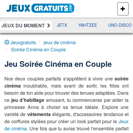
PLUS
DE
JEUX
JEUX DU MOMENT
DAMES
RAMI
JETX
YAHTZEE
UNO DISCO
Jeuxgratuits
jeux de cinéma
Soirée Cinéma en Couple
Jeu
Soirée Cinéma en Couple
Nos deux couples parfaits s'apprêtent à vivre une
soirée
cinéma
inoubliable, mais avant de sortir, les filles ont
besoin de ton aide pour trouver des tenues adaptées. Dans
ce
jeu d'habillage
amusant, tu commenceras par aider la
princesse Anna à choisir sa tenue idéale. Explore une
variété de
vêtements
élégants, d'accessoires tendance et
de coiffures stylées pour créer un look parfait pour le
Jeux
de cinéma
. Une fois que tu auras trouvé l'ensemble parfait