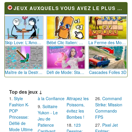
JEUX AUXQUELS VOUS AVEZ LE PLUS JOUÉ
Skip Love: L'Amour en Péril
Bébé Clic Italien: La Folie des Petits Bambins
La Ferme des Mots - Cultivez votre Vocabulaire
Maître de la Destruction: Fusion de Pioches
Défi de Mode: Star du Podium
Cascades Folles 3D
Top des jeux ↓
Style
à la Confiance
Attrapez les
Command
Fashion K-
Poissons,
Strike: Mission
Solitaire
POP
évitez les
Commando
Yukon - Le
Princesse:
Bombes !
FPS
Jeu de
Défilé de
Patience
123
Pixel Jet
Mode Ultime
Captivant
Dessine:
Fighter: