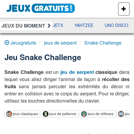
PLUS
DE
JEUX
JEUX DU MOMENT
DAMES
RAMI
JETX
YAHTZEE
UNO DISCO
Jeuxgratuits
jeux de serpent
Snake Challenge
Jeu
Snake Challenge
Snake Challenge
est un
jeu de serpent
classique
dans
lequel vous allez diriger l'animal de façon à
récolter des
fruits
sans jamais percuter les extrémités du décor ni
entrer en collision avec le corps du serpent. Pour le diriger,
utilisez les touches directionnelles du clavier.
jeux classiques
jeux de patience
jeux de réflexes
jeux