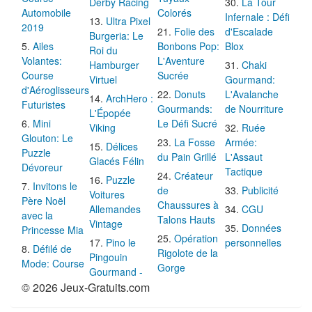
Derby Racing
La Tour
Automobile
Colorés
Infernale : Défi
Ultra Pixel
2019
Folie des
d'Escalade
Burgeria: Le
Ailes
Bonbons Pop:
Blox
Roi du
Volantes:
L'Aventure
Hamburger
Chaki
Course
Sucrée
Virtuel
Gourmand:
d'Aéroglisseurs
Donuts
L'Avalanche
ArchHero :
Futuristes
Gourmands:
de Nourriture
L'Épopée
Mini
Le Défi Sucré
Viking
Ruée
Glouton: Le
La Fosse
Armée:
Délices
Puzzle
du Pain Grillé
L'Assaut
Glacés Félin
Dévoreur
Tactique
Créateur
Puzzle
Invitons le
de
Publicité
Voitures
Père Noël
Chaussures à
Allemandes
CGU
avec la
Talons Hauts
Vintage
Données
Princesse Mia
Opération
Pino le
personnelles
Défilé de
Rigolote de la
Pingouin
Mode: Course
Gorge
Gourmand -
© 2026 Jeux-Gratuits.com