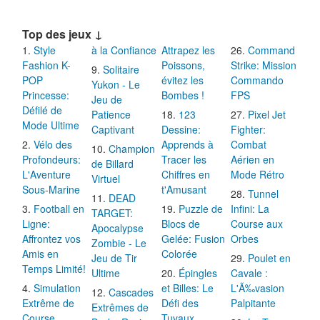
Top des jeux ↓
Style
à la Confiance
Attrapez les
Command
Fashion K-
Poissons,
Strike: Mission
Solitaire
POP
évitez les
Commando
Yukon - Le
Princesse:
Bombes !
FPS
Jeu de
Défilé de
Patience
123
Pixel Jet
Mode Ultime
Captivant
Dessine:
Fighter:
Vélo des
Apprends à
Combat
Champion
Profondeurs:
Tracer les
Aérien en
de Billard
L'Aventure
Chiffres en
Mode Rétro
Virtuel
Sous-Marine
t'Amusant
Tunnel
DEAD
Football en
Puzzle de
Infini: La
TARGET:
Ligne:
Blocs de
Course aux
Apocalypse
Affrontez vos
Gelée: Fusion
Orbes
Zombie - Le
Amis en
Colorée
Jeu de Tir
Poulet en
Temps Limité!
Ultime
Épingles
Cavale :
Simulation
et Billes: Le
L'Ã‰vasion
Cascades
Extrême de
Défi des
Palpitante
Extrêmes de
Course
Tuyaux