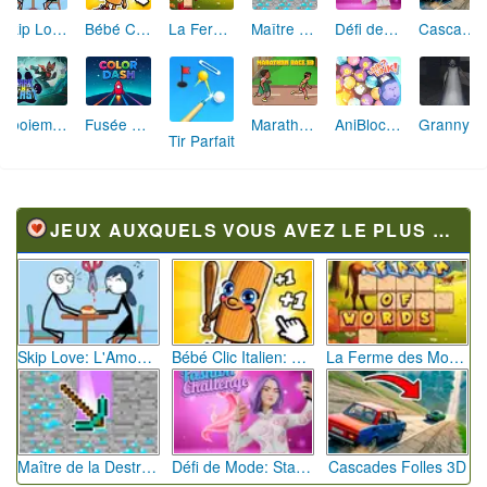
Skip Love: L'Amour en Péril
Bébé Clic Italien: La Folie des Petits Bambins
La Ferme des Mots - Cultivez votre Vocabulaire
Maître de la Destruction: Fusion de Pioches
Défi de Mode: Star du Podium
Cascades Folles 3D
Aboiement Stellaire : Aventure Canine
Fusée Chromatique: La Course des Couleurs
Marathon Champion io
AniBlocos: Connecte les Animaux Mignons!
Granny Revient 3D : Destin Maléfique
Tir Parfait
JEUX AUXQUELS VOUS AVEZ LE PLUS JOUÉ
Skip Love: L'Amour en Péril
Bébé Clic Italien: La Folie des Petits Bambins
La Ferme des Mots - Cultivez votre Vocabulaire
Maître de la Destruction: Fusion de Pioches
Défi de Mode: Star du Podium
Cascades Folles 3D