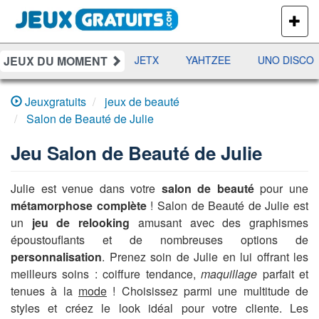
PLUS
DE
JEUX
JEUX DU MOMENT
DAMES
RAMI
JETX
YAHTZEE
UNO DISCO
Jeuxgratuits
jeux de beauté
Salon de Beauté de Julie
Jeu
Salon de Beauté de Julie
Julie est venue dans votre
salon de beauté
pour une
métamorphose complète
! Salon de Beauté de Julie est
un
jeu de relooking
amusant avec des graphismes
époustouflants et de nombreuses options de
personnalisation
. Prenez soin de Julie en lui offrant les
meilleurs soins : coiffure tendance,
maquillage
parfait et
tenues à la
mode
! Choisissez parmi une multitude de
styles et créez le look idéal pour votre cliente. Les