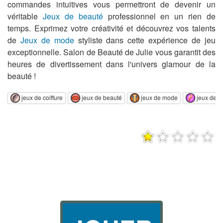
commandes intuitives vous permettront de devenir un
véritable
Jeux de beauté
professionnel en un rien de
temps. Exprimez votre créativité et découvrez vos talents
de
Jeux de mode
styliste dans cette expérience de jeu
exceptionnelle. Salon de Beauté de Julie vous garantit des
heures de divertissement dans l'univers glamour de la
beauté !
jeux de coiffure
jeux de beauté
jeux de mode
jeux de fi