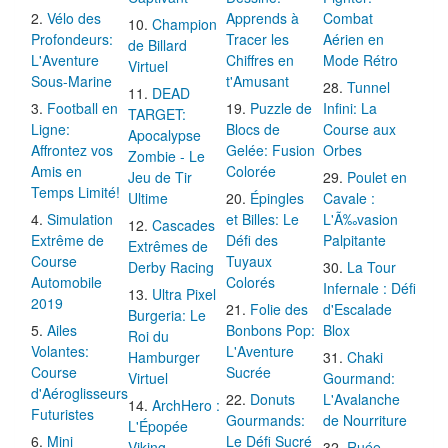
Vélo des
Apprends à
Combat
Champion
Profondeurs:
Tracer les
Aérien en
de Billard
L'Aventure
Chiffres en
Mode Rétro
Virtuel
Sous-Marine
t'Amusant
Tunnel
DEAD
Football en
Puzzle de
Infini: La
TARGET:
Ligne:
Blocs de
Course aux
Apocalypse
Affrontez vos
Gelée: Fusion
Orbes
Zombie - Le
Amis en
Colorée
Jeu de Tir
Poulet en
Temps Limité!
Ultime
Épingles
Cavale :
Simulation
et Billes: Le
L'Ã‰vasion
Cascades
Extrême de
Défi des
Palpitante
Extrêmes de
Course
Tuyaux
Derby Racing
La Tour
Automobile
Colorés
Infernale : Défi
Ultra Pixel
2019
Folie des
d'Escalade
Burgeria: Le
Ailes
Bonbons Pop:
Blox
Roi du
Volantes:
L'Aventure
Hamburger
Chaki
Course
Sucrée
Virtuel
Gourmand:
d'Aéroglisseurs
Donuts
L'Avalanche
ArchHero :
Futuristes
Gourmands:
de Nourriture
L'Épopée
Mini
Le Défi Sucré
Viking
Ruée