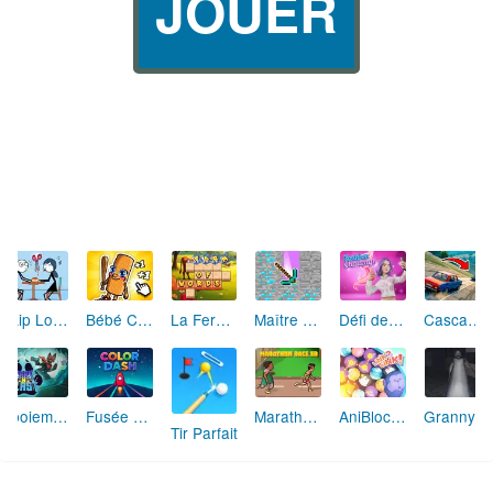
JOUER
Skip Love: L'Amour en Péril
Bébé Clic Italien: La Folie des Petits Bambins
La Ferme des Mots - Cultivez votre Vocabulaire
Maître de la Destruction: Fusion de Pioches
Défi de Mode: Star du Podium
Cascades Folles 3D
Aboiement Stellaire : Aventure Canine
Fusée Chromatique: La Course des Couleurs
Marathon Champion io
AniBlocos: Connecte les Animaux Mignons!
Granny Revient 3D : Destin Maléfique
Tir Parfait