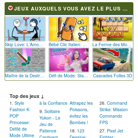
JEUX AUXQUELS VOUS AVEZ LE PLUS JOUÉ
Skip Love: L'Amour en Péril
Bébé Clic Italien: La Folie des Petits Bambins
La Ferme des Mots - Cultivez votre Vocabulaire
Maître de la Destruction: Fusion de Pioches
Défi de Mode: Star du Podium
Cascades Folles 3D
Top des jeux ↓
Style
à la Confiance
Attrapez les
Command
Fashion K-
Poissons,
Strike: Mission
Solitaire
POP
évitez les
Commando
Yukon - Le
Princesse:
Bombes !
FPS
Jeu de
Défilé de
Patience
123
Pixel Jet
Mode Ultime
Captivant
Dessine:
Fighter: