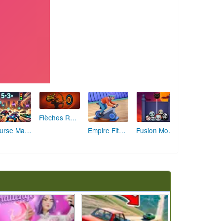
Flèches Rusées 2 : Visez Juste et Défiez la Rotation!
Course Mathématique: La Vitesse par les Chiffres
Empire Fitness - Simulateur de Salle de Sport
Fusion Monstrueuse d'Halloween