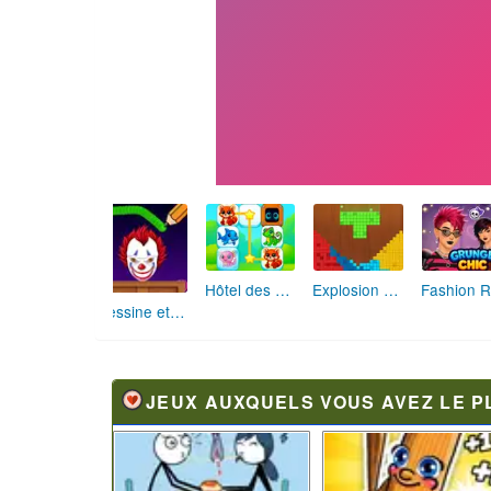
Hôtel des Animaux de Rêve
Explosion de Blocs de Sable
Dessine et Écrase : Le Jeu des Monstres
JEUX AUXQUELS VOUS AVEZ LE P