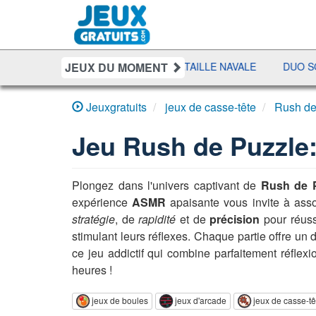
JEUX DU MOMENT
SHERIFF POKER
BATAILLE NAVALE
DUO SOLITAIR
Jeuxgratuits
jeux de casse-tête
Rush de
Jeu
Rush de Puzzle:
Plongez dans l'univers captivant de
Rush de P
expérience
ASMR
apaisante vous invite à asso
stratégie
, de
rapidité
et de
précision
pour réuss
stimulant leurs réflexes. Chaque partie offre un 
ce jeu addictif qui combine parfaitement réflexio
heures !
jeux de boules
jeux d'arcade
jeux de casse-tê