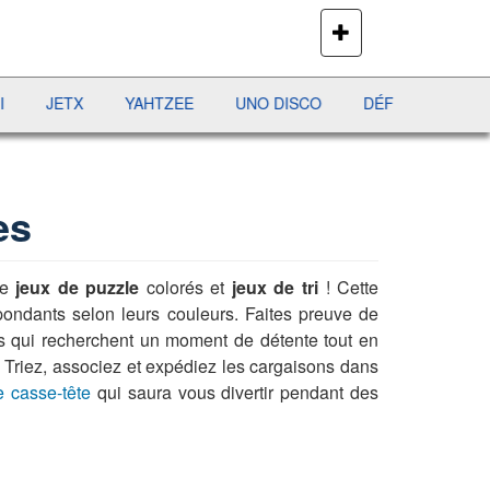
PLUS
DE
JEUX
ETX
YAHTZEE
UNO DISCO
DÉFI MAHJONG
RÉC
es
re
jeux de puzzle
colorés et
jeux de tri
! Cette
pondants selon leurs couleurs. Faites preuve de
s qui recherchent un moment de détente tout en
e. Triez, associez et expédiez les cargaisons dans
 casse-tête
qui saura vous divertir pendant des