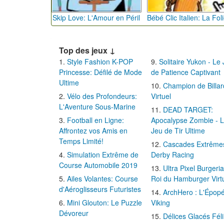
Skip Love: L'Amour en Péril
Top des jeux ↓
Style Fashion K-POP
Solitaire Yukon - Le
Princesse: Défilé de Mode
de Patience Captivant
Ultime
Champion de Billar
Vélo des Profondeurs:
Virtuel
L'Aventure Sous-Marine
DEAD TARGET:
Football en Ligne:
Apocalypse Zombie - 
Affrontez vos Amis en
Jeu de Tir Ultime
Temps Limité!
Cascades Extrême
Simulation Extrême de
Derby Racing
Course Automobile 2019
Ultra Pixel Burgeria
Ailes Volantes: Course
Roi du Hamburger Virt
d'Aéroglisseurs Futuristes
ArchHero : L'Épop
Mini Glouton: Le Puzzle
Viking
Dévoreur
Délices Glacés Fél