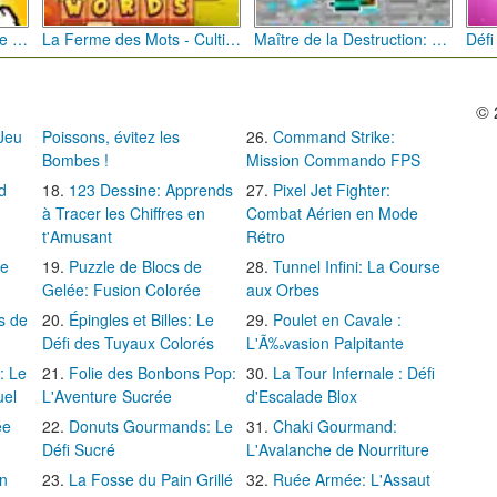
Bébé Clic Italien: La Folie des Petits Bambins
La Ferme des Mots - Cultivez votre Vocabulaire
Maître de la Destruction: Fusion de Pioches
© 
 Jeu
Poissons, évitez les
Command Strike:
Bombes !
Mission Commando FPS
d
123 Dessine: Apprends
Pixel Jet Fighter:
à Tracer les Chiffres en
Combat Aérien en Mode
t'Amusant
Rétro
Le
Puzzle de Blocs de
Tunnel Infini: La Course
Gelée: Fusion Colorée
aux Orbes
s de
Épingles et Billes: Le
Poulet en Cavale :
Défi des Tuyaux Colorés
L'Ã‰vasion Palpitante
: Le
Folie des Bonbons Pop:
La Tour Infernale : Défi
uel
L'Aventure Sucrée
d'Escalade Blox
ée
Donuts Gourmands: Le
Chaki Gourmand:
Défi Sucré
L'Avalanche de Nourriture
in
La Fosse du Pain Grillé
Ruée Armée: L'Assaut