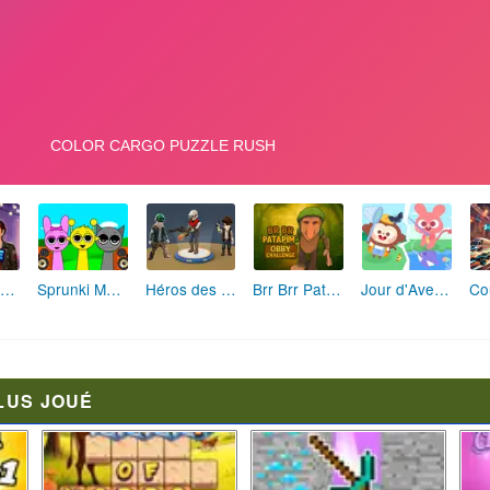
Fashion Rebelle: Style Grunge Chic
Sprunki Monster: Rythmes Musicaux Monstres
Héros des Terres Hostiles
Brr Brr Patapim: Le Défi Parkour Délirant
Jour d'Aventure: Puzzles en Plein Air
LUS JOUÉ