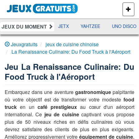
PLUS
DE
JEUX
JEUX DU MOMENT
DAMES
RAMI
JETX
YAHTZEE
UNO DISCO
Jeuxgratuits
jeux de cuisine chinoise
La Renaissance Culinaire: Du Food Truck à l'Aéroport
Jeu
La Renaissance Culinaire: Du
Food Truck à l'Aéroport
Embarquez dans une aventure
gastronomique
palpitante
où votre objectif est de transformer votre modeste
food
truck
en un
café prestigieux
au cœur d'un aéroport
international. Ce
jeu de cuisine
captivant vous propose
plus de 50 niveaux riches en défis culinaires où vous
devrez satisfaire des clients de plus en plus exigeants.
Améliorez progressivement votre
équipement de cuisine
,