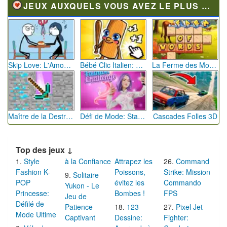
JEUX AUXQUELS VOUS AVEZ LE PLUS JOUÉ
Skip Love: L'Amour en Péril
Bébé Clic Italien: La Folie des Petits Bambins
La Ferme des Mots - Cultivez votre Vocabulaire
Maître de la Destruction: Fusion de Pioches
Défi de Mode: Star du Podium
Cascades Folles 3D
Top des jeux ↓
Style
à la Confiance
Attrapez les
Command
Fashion K-
Poissons,
Strike: Mission
Solitaire
POP
évitez les
Commando
Yukon - Le
Princesse:
Bombes !
FPS
Jeu de
Défilé de
Patience
123
Pixel Jet
Mode Ultime
Captivant
Dessine:
Fighter: