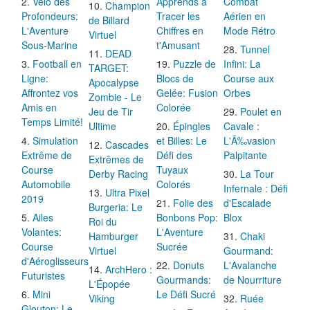
Vélo des
Apprends à
Combat
Champion
Profondeurs:
Tracer les
Aérien en
de Billard
L'Aventure
Chiffres en
Mode Rétro
Virtuel
Sous-Marine
t'Amusant
Tunnel
DEAD
Football en
Puzzle de
Infini: La
TARGET:
Ligne:
Blocs de
Course aux
Apocalypse
Affrontez vos
Gelée: Fusion
Orbes
Zombie - Le
Amis en
Colorée
Jeu de Tir
Poulet en
Temps Limité!
Ultime
Épingles
Cavale :
Simulation
et Billes: Le
L'Ã‰vasion
Cascades
Extrême de
Défi des
Palpitante
Extrêmes de
Course
Tuyaux
Derby Racing
La Tour
Automobile
Colorés
Infernale : Défi
Ultra Pixel
2019
Folie des
d'Escalade
Burgeria: Le
Ailes
Bonbons Pop:
Blox
Roi du
Volantes:
L'Aventure
Hamburger
Chaki
Course
Sucrée
Virtuel
Gourmand:
d'Aéroglisseurs
Donuts
L'Avalanche
ArchHero :
Futuristes
Gourmands:
de Nourriture
L'Épopée
Mini
Le Défi Sucré
Viking
Ruée
Glouton: Le