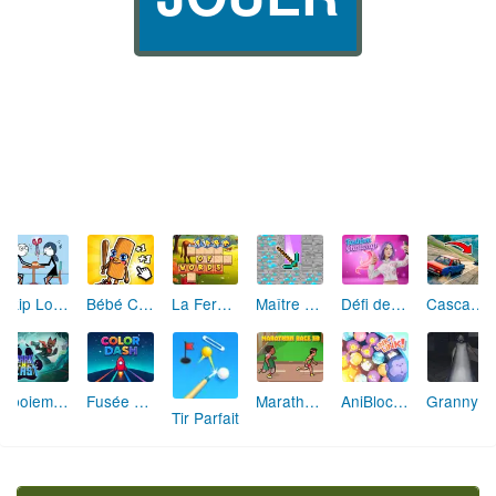
Skip Love: L'Amour en Péril
Bébé Clic Italien: La Folie des Petits Bambins
La Ferme des Mots - Cultivez votre Vocabulaire
Maître de la Destruction: Fusion de Pioches
Défi de Mode: Star du Podium
Cascades Folles 3D
Aboiement Stellaire : Aventure Canine
Fusée Chromatique: La Course des Couleurs
Marathon Champion io
AniBlocos: Connecte les Animaux Mignons!
Granny Revient 3D : Destin Maléfique
Tir Parfait