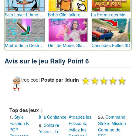
Skip Love: L'Amour en Péril
Bébé Clic Italien: La Folie des Petits Bambins
La Ferme des Mots - Cultivez votre Vocabulaire
Maître de la Destruction: Fusion de Pioches
Défi de Mode: Star du Podium
Cascades Folles 3D
Avis sur le jeu Rally Point 6
trop cool
Posté par lidurin
Top des jeux ↓
Style
à la Confiance
Attrapez les
Command
Fashion K-
Poissons,
Strike: Mission
Solitaire
POP
évitez les
Commando
Yukon - Le
Princesse:
Bombes !
FPS