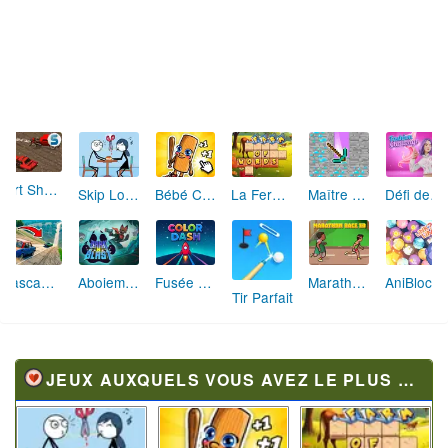
Dirt Showdown
Skip Love: L'Amour en Péril
Bébé Clic Italien: La Folie des Petits Bambins
La Ferme des Mots - Cultivez votre Vocabulaire
Maître de la Destruction: Fusion de Pioches
Défi de Mode: Star du Podium
Cascades Folles 3D
Aboiement Stellaire : Aventure Canine
Fusée Chromatique: La Course des Couleurs
Marathon Champion io
AniBlocos: Connecte les Animaux Mignons!
Tir Parfait
JEUX AUXQUELS VOUS AVEZ LE PLUS JOUÉ