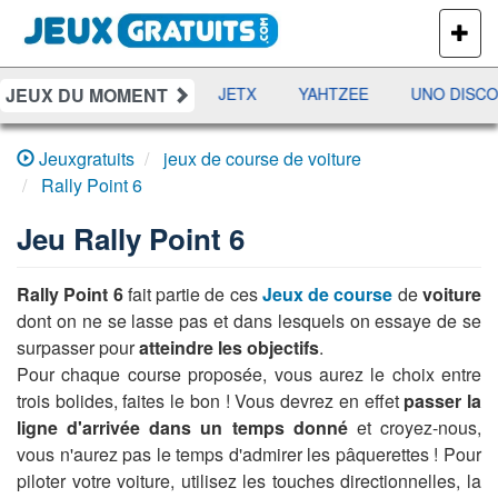
PLUS
DE
JEUX
JEUX DU MOMENT
DAMES
RAMI
JETX
YAHTZEE
UNO DISCO
Jeuxgratuits
jeux de course de voiture
Rally Point 6
Jeu
Rally Point 6
Rally Point 6
fait partie de ces
Jeux de course
de
voiture
dont on ne se lasse pas et dans lesquels on essaye de se
surpasser pour
atteindre les objectifs
.
Pour chaque course proposée, vous aurez le choix entre
trois bolides, faites le bon ! Vous devrez en effet
passer la
ligne d'arrivée dans un temps donné
et croyez-nous,
vous n'aurez pas le temps d'admirer les pâquerettes ! Pour
piloter votre voiture, utilisez les touches directionnelles, la