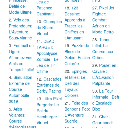
Jeu de
Défilé de
Patience
123
Pixel Jet
Mode Ultime
Captivant
Dessine:
Fighter:
Vélo des
Apprends à
Combat
Champion
Profondeurs:
Tracer les
Aérien en
de Billard
L'Aventure
Chiffres en
Mode Rétro
Virtuel
Sous-Marine
t'Amusant
Tunnel
DEAD
Football en
Puzzle de
Infini: La
TARGET:
Ligne:
Blocs de
Course aux
Apocalypse
Affrontez vos
Gelée: Fusion
Orbes
Zombie - Le
Amis en
Colorée
Jeu de Tir
Poulet en
Temps Limité!
Ultime
Épingles
Cavale :
Simulation
et Billes: Le
L'Ã‰vasion
Cascades
Extrême de
Défi des
Palpitante
Extrêmes de
Course
Tuyaux
Derby Racing
La Tour
Automobile
Colorés
Infernale : Défi
Ultra Pixel
2019
Folie des
d'Escalade
Burgeria: Le
Ailes
Bonbons Pop:
Blox
Roi du
Volantes:
L'Aventure
Hamburger
Chaki
Course
Sucrée
Virtuel
Gourmand:
d'Aéroglisseurs