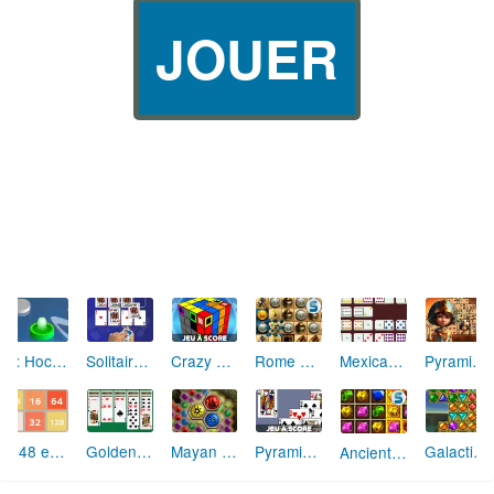
JOUER
Solitaire Crescent
Crazy Cube
Mexican Dominos
Pyramid Solitaire Ancient Egypt
Dx Hockey
Rome Puzzle
2048 en ligne
Golden Réussite
Mayan Caves
Pyramide Solitaire
Galactic Gems 2 (level pack)
Ancient Maya Treasures