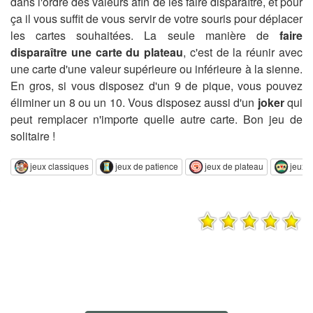
dans l'ordre des valeurs afin de les faire disparaître, et pour
ça il vous suffit de vous servir de votre souris pour déplacer
les cartes souhaitées. La seule manière de
faire
disparaître une carte du plateau
, c'est de la réunir avec
une carte d'une valeur supérieure ou inférieure à la sienne.
En gros, si vous disposez d'un 9 de pique, vous pouvez
éliminer un 8 ou un 10. Vous disposez aussi d'un
joker
qui
peut remplacer n'importe quelle autre carte. Bon jeu de
solitaire !
jeux classiques
jeux de patience
jeux de plateau
jeux d