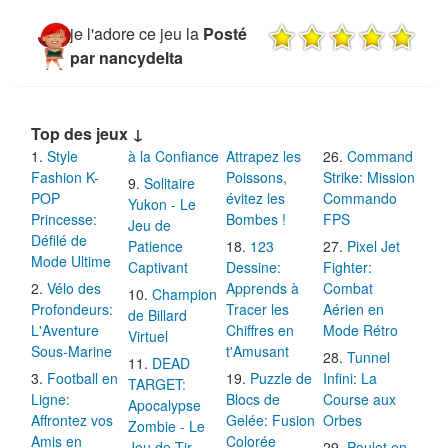
je l'adore ce jeu la
Posté
par nancydelta
Top des jeux ↓
Style
à la Confiance
Attrapez les
Command
Fashion K-
Poissons,
Strike: Mission
Solitaire
POP
évitez les
Commando
Yukon - Le
Princesse:
Bombes !
FPS
Jeu de
Défilé de
Patience
123
Pixel Jet
Mode Ultime
Captivant
Dessine:
Fighter:
Vélo des
Apprends à
Combat
Champion
Profondeurs:
Tracer les
Aérien en
de Billard
L'Aventure
Chiffres en
Mode Rétro
Virtuel
Sous-Marine
t'Amusant
Tunnel
DEAD
Football en
Puzzle de
Infini: La
TARGET:
Ligne:
Blocs de
Course aux
Apocalypse
Affrontez vos
Gelée: Fusion
Orbes
Zombie - Le
Amis en
Colorée
Jeu de Tir
Poulet en