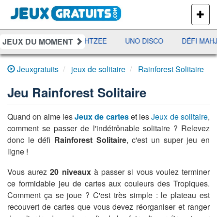
PLUS
DE
JEUX
JEUX DU MOMENT
RAMI
JETX
YAHTZEE
UNO DISCO
DÉFI MAHJ
Jeuxgratuits
jeux de solitaire
Rainforest Solitaire
Jeu
Rainforest Solitaire
Quand on aime les
Jeux de cartes
et les
Jeux de solitaire
,
comment se passer de l'indétrônable solitaire ? Relevez
donc le défi
Rainforest Solitaire
, c'est un super jeu en
ligne !
Vous aurez
20 niveaux
à passer si vous voulez terminer
ce formidable jeu de cartes aux couleurs des Tropiques.
Comment ça se joue ? C'est très simple : le plateau est
recouvert de cartes que vous devez réorganiser et ranger