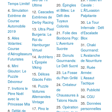
Temps Limité!
Ultime
Épingles
Cavale :
Simulation
et Billes: Le
L'Ã‰vasion
Cascades
Extrême de
Défi des
Palpitante
Extrêmes de
Course
Tuyaux
Derby Racing
La Tour
Automobile
Colorés
Infernale : Défi
Ultra Pixel
2019
Folie des
d'Escalade
Burgeria: Le
Ailes
Bonbons Pop:
Blox
Roi du
Volantes:
L'Aventure
Hamburger
Chaki
Course
Sucrée
Virtuel
Gourmand:
d'Aéroglisseurs
Donuts
L'Avalanche
ArchHero :
Futuristes
Gourmands:
de Nourriture
L'Épopée
Mini
Le Défi Sucré
Viking
Ruée
Glouton: Le
La Fosse
Armée:
Délices
Puzzle
du Pain Grillé
L'Assaut
Glacés Félin
Dévoreur
Tactique
Créateur
Puzzle
Invitons le
de
Publicité
Voitures
Père Noël
Chaussures à
Allemandes
CGU
avec la
Talons Hauts
Vintage
Données
Princesse Mia
Opération
Pino le
personnelles
Défilé de