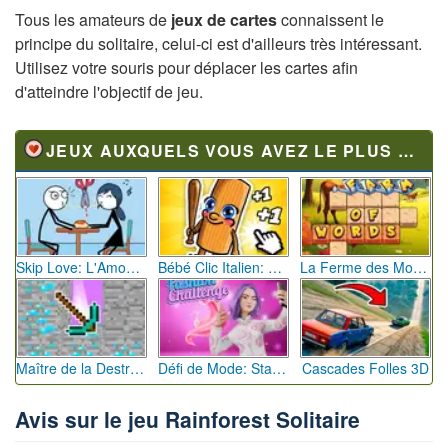
Tous les amateurs de
jeux de cartes
connaissent le
principe du solitaire, celui-ci est d'ailleurs très intéressant.
Utilisez votre souris pour déplacer les cartes afin
d'atteindre l'objectif de jeu.
JEUX AUXQUELS VOUS AVEZ LE PLUS JOUÉ
Skip Love: L'Amour en Péril
Bébé Clic Italien: La Folie des Petits Bambins
La Ferme des Mots - Cultivez votre Vocabulaire
Maître de la Destruction: Fusion de Pioches
Défi de Mode: Star du Podium
Cascades Folles 3D
Avis sur le jeu Rainforest Solitaire