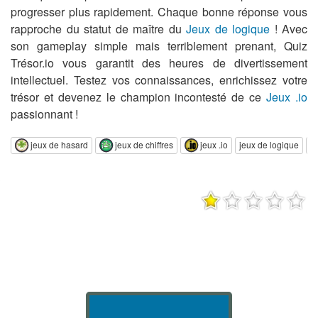
progresser plus rapidement. Chaque bonne réponse vous
rapproche du statut de maître du
Jeux de logique
! Avec
son gameplay simple mais terriblement prenant, Quiz
Trésor.io vous garantit des heures de divertissement
intellectuel. Testez vos connaissances, enrichissez votre
trésor et devenez le champion incontesté de ce
Jeux .io
passionnant !
jeux de hasard
jeux de chiffres
jeux .io
jeux de logique
je