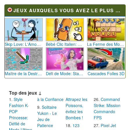
JEUX AUXQUELS VOUS AVEZ LE PLUS JOUÉ
Skip Love: L'Amour en Péril
Bébé Clic Italien: La Folie des Petits Bambins
La Ferme des Mots - Cultivez votre Vocabulaire
Maître de la Destruction: Fusion de Pioches
Défi de Mode: Star du Podium
Cascades Folles 3D
Top des jeux ↓
Style
à la Confiance
Attrapez les
Command
Fashion K-
Poissons,
Strike: Mission
Solitaire
POP
évitez les
Commando
Yukon - Le
Princesse:
Bombes !
FPS
Jeu de
Défilé de
Patience
123
Pixel Jet
Mode Ultime