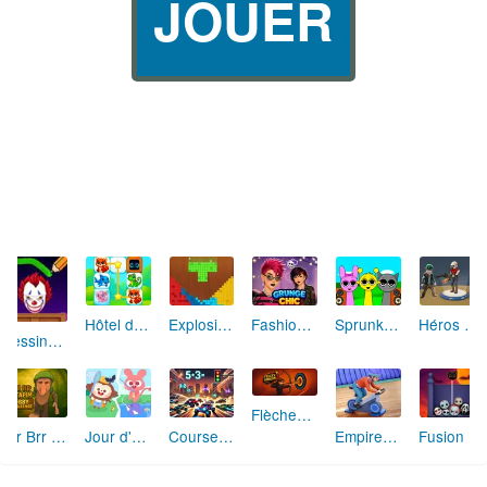
JOUER
Hôtel des Animaux de Rêve
Explosion de Blocs de Sable
Fashion Rebelle: Style Grunge Chic
Sprunki Monster: Rythmes Musicaux Monstres
Héros des Terres Hostiles
Dessine et Écrase : Le Jeu des Monstres
Flèches Rusées 2 : Visez Juste et Défiez la Rotation!
Brr Brr Patapim: Le Défi Parkour Délirant
Jour d'Aventure: Puzzles en Plein Air
Course Mathématique: La Vitesse par les Chiffres
Empire Fitness - Simulateur de Salle de Sport
Fusion Monstrueuse d'Halloween