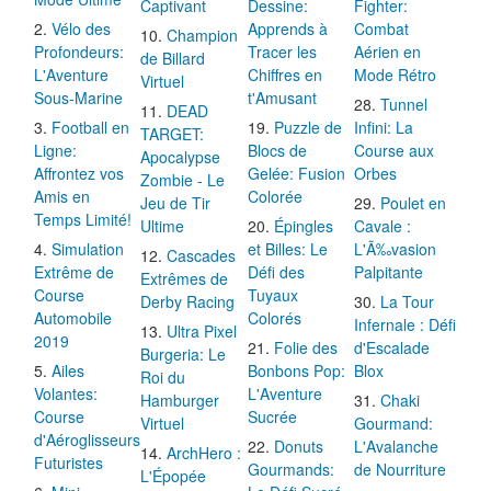
Captivant
Dessine:
Fighter:
Vélo des
Apprends à
Combat
Champion
Profondeurs:
Tracer les
Aérien en
de Billard
L'Aventure
Chiffres en
Mode Rétro
Virtuel
Sous-Marine
t'Amusant
Tunnel
DEAD
Football en
Puzzle de
Infini: La
TARGET:
Ligne:
Blocs de
Course aux
Apocalypse
Affrontez vos
Gelée: Fusion
Orbes
Zombie - Le
Amis en
Colorée
Jeu de Tir
Poulet en
Temps Limité!
Ultime
Épingles
Cavale :
Simulation
et Billes: Le
L'Ã‰vasion
Cascades
Extrême de
Défi des
Palpitante
Extrêmes de
Course
Tuyaux
Derby Racing
La Tour
Automobile
Colorés
Infernale : Défi
Ultra Pixel
2019
Folie des
d'Escalade
Burgeria: Le
Ailes
Bonbons Pop:
Blox
Roi du
Volantes:
L'Aventure
Hamburger
Chaki
Course
Sucrée
Virtuel
Gourmand:
d'Aéroglisseurs
Donuts
L'Avalanche
ArchHero :
Futuristes
Gourmands:
de Nourriture
L'Épopée