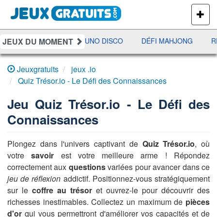
PLUS
DE
JEUX
JEUX DU MOMENT
JETX
YAHTZEE
UNO DISCO
DÉFI MAHJONG
RÉ
Jeuxgratuits
jeux .io
Quiz Trésor.io - Le Défi des Connaissances
Jeu
Quiz Trésor.io - Le Défi des
Connaissances
Plongez dans l'univers captivant de
Quiz Trésor.io
, où
votre
savoir
est votre meilleure arme ! Répondez
correctement aux
questions
variées pour avancer dans ce
jeu de réflexion
addictif. Positionnez-vous stratégiquement
sur le
coffre au trésor
et ouvrez-le pour découvrir des
richesses inestimables. Collectez un maximum de
pièces
d'or
qui vous permettront d'améliorer vos capacités et de