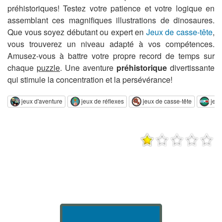
préhistoriques! Testez votre patience et votre logique en
assemblant ces magnifiques illustrations de dinosaures.
Que vous soyez débutant ou expert en
Jeux de casse-tête
,
vous trouverez un niveau adapté à vos compétences.
Amusez-vous à battre votre propre record de temps sur
chaque
puzzle
. Une aventure
préhistorique
divertissante
qui stimule la concentration et la persévérance!
jeux d'aventure
jeux de réflexes
jeux de casse-tête
jeu