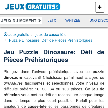
PLUS
DE
JEUX
JEUX DU MOMENT
DAMES
RAMI
JETX
YAHTZEE
UNO DISCO
Jeuxgratuits
jeux de casse-tête
Puzzle Dinosaure: Défi de Pièces Préhistoriques
Jeu
Puzzle Dinosaure: Défi de
Pièces Préhistoriques
Plongez dans l'univers préhistorique avec ce
puzzle
dinosaure
captivant! Choisissez parmi neuf
images de
dinosaures
fascinantes et sélectionnez votre niveau de
difficulté préféré: 16, 36, 64 ou 100 pièces. Ce
jeu de
réflexion
vous met au défi de reconstituer chaque image
dans le temps le plus court possible. Parfait pour les
amateurs de
casse-tête
et les passionnés de créatures