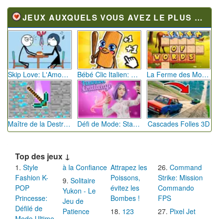
JEUX AUXQUELS VOUS AVEZ LE PLUS JOUÉ
Skip Love: L'Amour en Péril
Bébé Clic Italien: La Folie des Petits Bambins
La Ferme des Mots - Cultivez votre Vocabulaire
Maître de la Destruction: Fusion de Pioches
Défi de Mode: Star du Podium
Cascades Folles 3D
Top des jeux ↓
Style
à la Confiance
Attrapez les
Command
Fashion K-
Poissons,
Strike: Mission
Solitaire
POP
évitez les
Commando
Yukon - Le
Princesse:
Bombes !
FPS
Jeu de
Défilé de
Patience
123
Pixel Jet
Mode Ultime