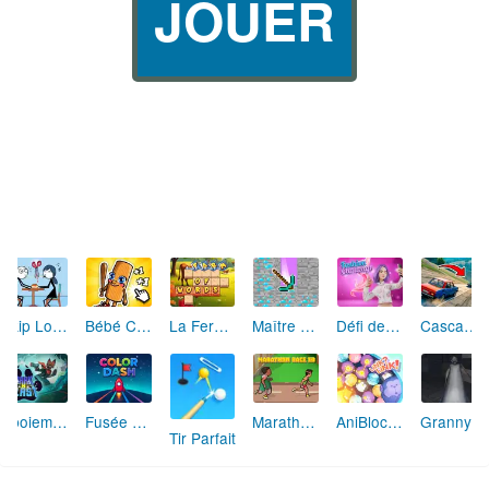
JOUER
Skip Love: L'Amour en Péril
Bébé Clic Italien: La Folie des Petits Bambins
La Ferme des Mots - Cultivez votre Vocabulaire
Maître de la Destruction: Fusion de Pioches
Défi de Mode: Star du Podium
Cascades Folles 3D
Aboiement Stellaire : Aventure Canine
Fusée Chromatique: La Course des Couleurs
Marathon Champion io
AniBlocos: Connecte les Animaux Mignons!
Granny Revient 3D : Destin Maléfique
Tir Parfait