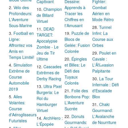
Captivant
Dessine:
Fighter:
Vélo des
Apprends à
Combat
Champion
Profondeurs:
Tracer les
Aérien en
de Billard
L'Aventure
Chiffres en
Mode Rétro
Virtuel
Sous-Marine
t'Amusant
Tunnel
DEAD
Football en
Puzzle de
Infini: La
TARGET:
Ligne:
Blocs de
Course aux
Apocalypse
Affrontez vos
Gelée: Fusion
Orbes
Zombie - Le
Amis en
Colorée
Jeu de Tir
Poulet en
Temps Limité!
Ultime
Épingles
Cavale :
Simulation
et Billes: Le
L'Ã‰vasion
Cascades
Extrême de
Défi des
Palpitante
Extrêmes de
Course
Tuyaux
Derby Racing
La Tour
Automobile
Colorés
Infernale : Défi
Ultra Pixel
2019
Folie des
d'Escalade
Burgeria: Le
Ailes
Bonbons Pop:
Blox
Roi du
Volantes:
L'Aventure
Hamburger
Chaki
Course
Sucrée
Virtuel
Gourmand:
d'Aéroglisseurs
Donuts
L'Avalanche
ArchHero :
Futuristes
Gourmands:
de Nourriture
L'Épopée