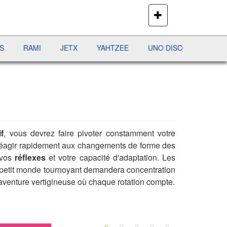
PLUS
DE
JEUX
RAMI
JETX
YAHTZEE
UNO DISCO
DÉFI MAHJO
if
, vous devrez faire pivoter constamment votre
à réagir rapidement aux changements de forme des
 vos
réflexes
et votre capacité d'adaptation. Les
ce petit monde tournoyant demandera concentration
aventure vertigineuse où chaque rotation compte.