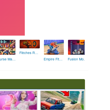
Flèches Rusées 2 : Visez Juste et Défiez la Rotation!
Course Mathématique: La Vitesse par les Chiffres
Empire Fitness - Simulateur de Salle de Sport
Fusion Monstrueuse d'Halloween