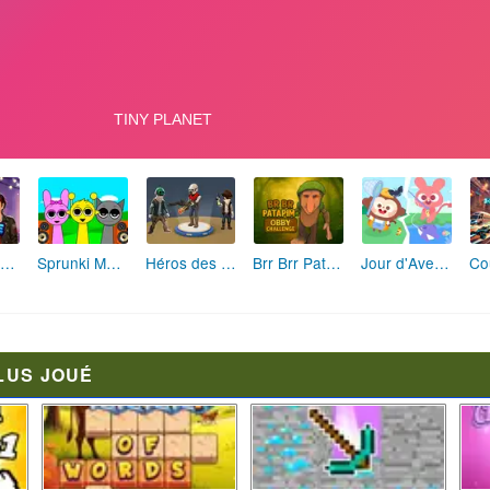
Fashion Rebelle: Style Grunge Chic
Sprunki Monster: Rythmes Musicaux Monstres
Héros des Terres Hostiles
Brr Brr Patapim: Le Défi Parkour Délirant
Jour d'Aventure: Puzzles en Plein Air
LUS JOUÉ