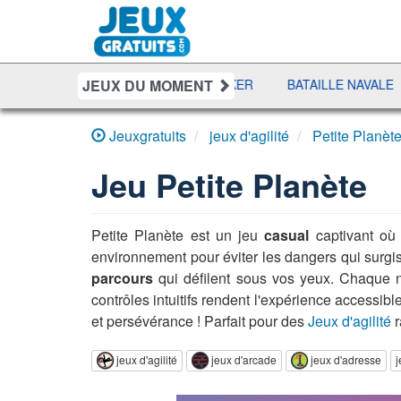
JEUX DU MOMENT
EL PURSUIT
SHERIFF POKER
BATAILLE NAVALE
DU
Jeuxgratuits
jeux d'agilité
Petite Planèt
Jeu
Petite Planète
Petite Planète est un jeu
casual
captivant où 
environnement pour éviter les dangers qui surgi
parcours
qui défilent sous vos yeux. Chaque 
contrôles intuitifs rendent l'expérience accessi
et persévérance ! Parfait pour des
Jeux d'agilité
r
jeux d'agilité
jeux d'arcade
jeux d'adresse
j