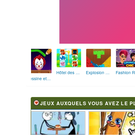
Hôtel des Animaux de Rêve
Explosion de Blocs de Sable
Dessine et Écrase : Le Jeu des Monstres
JEUX AUXQUELS VOUS AVEZ LE P