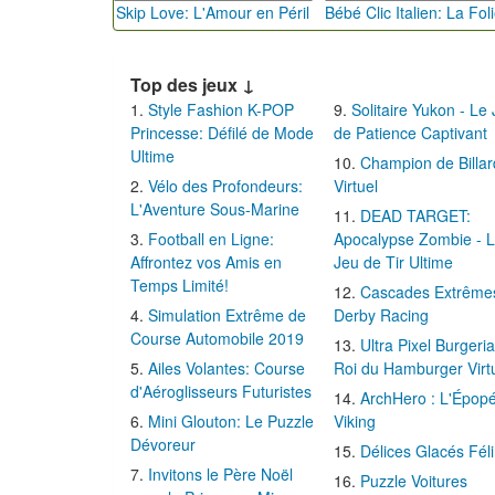
Skip Love: L'Amour en Péril
Top des jeux ↓
Style Fashion K-POP
Solitaire Yukon - Le
Princesse: Défilé de Mode
de Patience Captivant
Ultime
Champion de Billar
Vélo des Profondeurs:
Virtuel
L'Aventure Sous-Marine
DEAD TARGET:
Football en Ligne:
Apocalypse Zombie - 
Affrontez vos Amis en
Jeu de Tir Ultime
Temps Limité!
Cascades Extrême
Simulation Extrême de
Derby Racing
Course Automobile 2019
Ultra Pixel Burgeria
Ailes Volantes: Course
Roi du Hamburger Virt
d'Aéroglisseurs Futuristes
ArchHero : L'Épop
Mini Glouton: Le Puzzle
Viking
Dévoreur
Délices Glacés Fél
Invitons le Père Noël
Puzzle Voitures