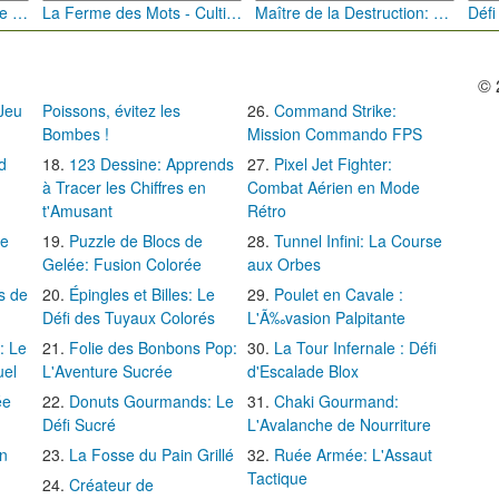
Bébé Clic Italien: La Folie des Petits Bambins
La Ferme des Mots - Cultivez votre Vocabulaire
Maître de la Destruction: Fusion de Pioches
© 
 Jeu
Poissons, évitez les
Command Strike:
Bombes !
Mission Commando FPS
d
123 Dessine: Apprends
Pixel Jet Fighter:
à Tracer les Chiffres en
Combat Aérien en Mode
t'Amusant
Rétro
Le
Puzzle de Blocs de
Tunnel Infini: La Course
Gelée: Fusion Colorée
aux Orbes
s de
Épingles et Billes: Le
Poulet en Cavale :
Défi des Tuyaux Colorés
L'Ã‰vasion Palpitante
: Le
Folie des Bonbons Pop:
La Tour Infernale : Défi
uel
L'Aventure Sucrée
d'Escalade Blox
ée
Donuts Gourmands: Le
Chaki Gourmand:
Défi Sucré
L'Avalanche de Nourriture
in
La Fosse du Pain Grillé
Ruée Armée: L'Assaut
Tactique
Créateur de