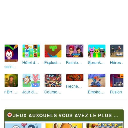
Hôtel des Animaux de Rêve
Explosion de Blocs de Sable
Fashion Rebelle: Style Grunge Chic
Sprunki Monster: Rythmes Musicaux Monstres
Héros des Terres Hostiles
Dessine et Écrase : Le Jeu des Monstres
Flèches Rusées 2 : Visez Juste et Défiez la Rotation!
Brr Brr Patapim: Le Défi Parkour Délirant
Jour d'Aventure: Puzzles en Plein Air
Course Mathématique: La Vitesse par les Chiffres
Empire Fitness - Simulateur de Salle de Sport
Fusion Monstrueuse d'Halloween
JEUX AUXQUELS VOUS AVEZ LE PLUS JOUÉ