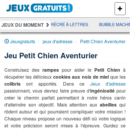
PLUS
DE
JEUX
JEUX DU MOMENT
DÉFI MAHJONG
RÉCRÉ À LETTRES
BUBBLE MACHIN
Jeuxgratuits
jeux d'adresse
Petit Chien Aventurier
Jeu
Petit Chien Aventurier
Construisez des
rampes
pour aider le
Petit Chien
à
récupérer les délicieux
cookies aux noix de miel
que les
colibris
ont apportés. Dans ce
Jeux d'adresse
passionnant, vous devrez faire preuve d'
ingéniosité
pour
créer le chemin parfait permettant à notre héros canin
d'atteindre son objectif. Mais attention aux
abeilles
qui
rôdent autour et qui pourraient compliquer votre mission !
Chaque niveau propose un nouveau défi où votre logique
et votre précision seront mises à l'épreuve. Guidez ce