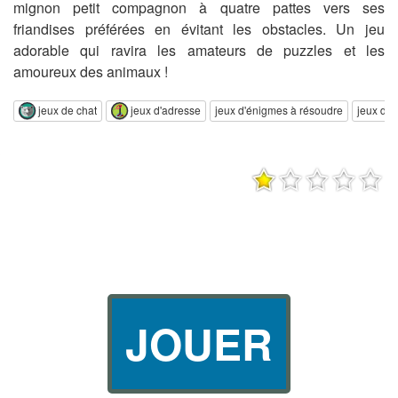
mignon petit compagnon à quatre pattes vers ses
friandises préférées en évitant les obstacles. Un jeu
adorable qui ravira les amateurs de puzzles et les
amoureux des animaux !
jeux de chat
jeux d'adresse
jeux d'énigmes à résoudre
jeux de 
JOUER