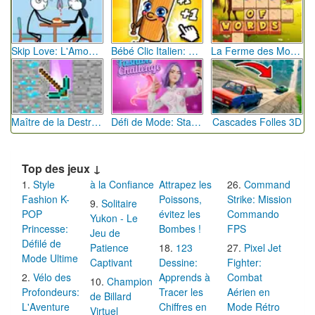
Skip Love: L'Amour en Péril
Bébé Clic Italien: La Folie des Petits Bambins
La Ferme des Mots - Cultivez votre Vocabulaire
Maître de la Destruction: Fusion de Pioches
Défi de Mode: Star du Podium
Cascades Folles 3D
Top des jeux ↓
Style
à la Confiance
Attrapez les
Command
Fashion K-
Poissons,
Strike: Mission
Solitaire
POP
évitez les
Commando
Yukon - Le
Princesse:
Bombes !
FPS
Jeu de
Défilé de
Patience
123
Pixel Jet
Mode Ultime
Captivant
Dessine:
Fighter:
Vélo des
Apprends à
Combat
Champion
Profondeurs:
Tracer les
Aérien en
de Billard
L'Aventure
Chiffres en
Mode Rétro
Virtuel