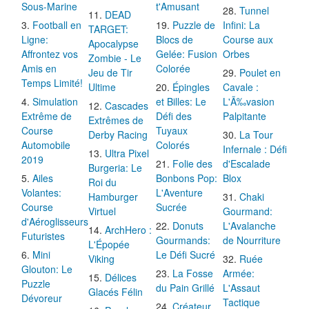
Sous-Marine
t'Amusant
Tunnel
DEAD
Football en
Puzzle de
Infini: La
TARGET:
Ligne:
Blocs de
Course aux
Apocalypse
Affrontez vos
Gelée: Fusion
Orbes
Zombie - Le
Amis en
Colorée
Jeu de Tir
Poulet en
Temps Limité!
Ultime
Épingles
Cavale :
Simulation
et Billes: Le
L'Ã‰vasion
Cascades
Extrême de
Défi des
Palpitante
Extrêmes de
Course
Tuyaux
Derby Racing
La Tour
Automobile
Colorés
Infernale : Défi
Ultra Pixel
2019
Folie des
d'Escalade
Burgeria: Le
Ailes
Bonbons Pop:
Blox
Roi du
Volantes:
L'Aventure
Hamburger
Chaki
Course
Sucrée
Virtuel
Gourmand:
d'Aéroglisseurs
Donuts
L'Avalanche
ArchHero :
Futuristes
Gourmands:
de Nourriture
L'Épopée
Mini
Le Défi Sucré
Viking
Ruée
Glouton: Le
La Fosse
Armée:
Délices
Puzzle
du Pain Grillé
L'Assaut
Glacés Félin
Dévoreur
Tactique
Créateur