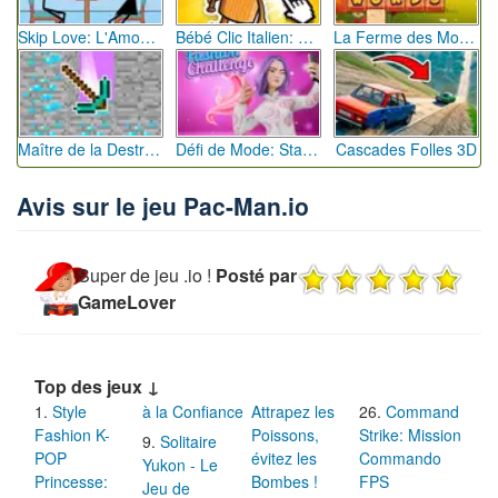
Skip Love: L'Amour en Péril
Bébé Clic Italien: La Folie des Petits Bambins
La Ferme des Mots - Cultivez votre Vocabulaire
Maître de la Destruction: Fusion de Pioches
Défi de Mode: Star du Podium
Cascades Folles 3D
Avis sur le jeu Pac-Man.io
Super de jeu .io !
Posté par
GameLover
Top des jeux ↓
Style
à la Confiance
Attrapez les
Command
Fashion K-
Poissons,
Strike: Mission
Solitaire
POP
évitez les
Commando
Yukon - Le
Princesse:
Bombes !
FPS
Jeu de