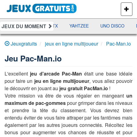
PLUS
DE
JEUX
JEUX DU MOMENT
AMES
RAMI
JETX
YAHTZEE
UNO DISCO
D
Jeuxgratuits
jeux en ligne multijoueur
Pac-Man.io
Jeu
Pac-Man.io
L'excellent
jeu d'arcade Pac-Man
était une base idéale
pour faire un
jeu en ligne multijoueur
, vous allez pouvoir
le découvrir en jouant au
jeu gratuit PacMan.io
!
Votre mission va être de vous régaler en mangeant
un
maximum de pac-gommes
pour grimper dans les niveaux
et prendre la tête du classement. Vous devrez bien
entendu éviter de vous faire attraper par les fantômes mais
également par les autres joueurs connectés. Récoltez les
bonus pour augmenter vos chances de réussite et pour