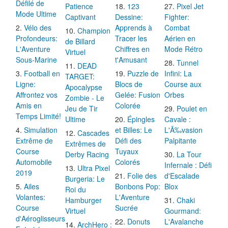
Défilé de
Patience
123
Pixel Jet
Mode Ultime
Captivant
Dessine:
Fighter:
Vélo des
Apprends à
Combat
Champion
Profondeurs:
Tracer les
Aérien en
de Billard
L'Aventure
Chiffres en
Mode Rétro
Virtuel
Sous-Marine
t'Amusant
Tunnel
DEAD
Football en
Puzzle de
Infini: La
TARGET:
Ligne:
Blocs de
Course aux
Apocalypse
Affrontez vos
Gelée: Fusion
Orbes
Zombie - Le
Amis en
Colorée
Jeu de Tir
Poulet en
Temps Limité!
Ultime
Épingles
Cavale :
Simulation
et Billes: Le
L'Ã‰vasion
Cascades
Extrême de
Défi des
Palpitante
Extrêmes de
Course
Tuyaux
Derby Racing
La Tour
Automobile
Colorés
Infernale : Défi
Ultra Pixel
2019
Folie des
d'Escalade
Burgeria: Le
Ailes
Bonbons Pop:
Blox
Roi du
Volantes:
L'Aventure
Hamburger
Chaki
Course
Sucrée
Virtuel
Gourmand:
d'Aéroglisseurs
Donuts
L'Avalanche
ArchHero :