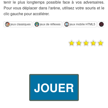
tenir le plus longtemps possible face à vos adversaires.
Pour vous déplacer dans l'arène, utilisez votre souris et le
clic gauche pour accélérer.
jeux classiques
jeux de réflexes
jeux mobile HTML5
je
JOUER