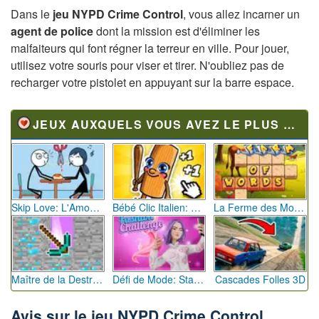
Dans le
jeu NYPD Crime Control
, vous allez incarner un
agent de police
dont la mission est d'éliminer les
malfaiteurs qui font régner la terreur en ville. Pour jouer,
utilisez votre souris pour viser et tirer. N'oubliez pas de
recharger votre pistolet en appuyant sur la barre espace.
JEUX AUXQUELS VOUS AVEZ LE PLUS JOUÉ
Skip Love: L'Amour en Péril
Bébé Clic Italien: La Folie des Petits Bambins
La Ferme des Mots - Cultivez votre Vocabulaire
Maître de la Destruction: Fusion de Pioches
Défi de Mode: Star du Podium
Cascades Folles 3D
Avis sur le jeu NYPD Crime Control