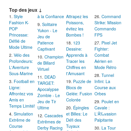
Top des jeux ↓
Style
à la Confiance
Attrapez les
Command
Fashion K-
Poissons,
Strike: Mission
Solitaire
POP
évitez les
Commando
Yukon - Le
Princesse:
Bombes !
FPS
Jeu de
Défilé de
Patience
123
Pixel Jet
Mode Ultime
Captivant
Dessine:
Fighter:
Vélo des
Apprends à
Combat
Champion
Profondeurs:
Tracer les
Aérien en
de Billard
L'Aventure
Chiffres en
Mode Rétro
Virtuel
Sous-Marine
t'Amusant
Tunnel
DEAD
Football en
Puzzle de
Infini: La
TARGET:
Ligne:
Blocs de
Course aux
Apocalypse
Affrontez vos
Gelée: Fusion
Orbes
Zombie - Le
Amis en
Colorée
Jeu de Tir
Poulet en
Temps Limité!
Ultime
Épingles
Cavale :
Simulation
et Billes: Le
L'Ã‰vasion
Cascades
Extrême de
Défi des
Palpitante
Extrêmes de
Course
Tuyaux
Derby Racing
La Tour