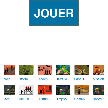
JOUER
Ricochet Kills 3
Ricochet Kills 2
Mission Mars
Storm Ops 3
Battalion Commander
Last Battle
Ricochet Kills
Ricochet Kills 3 (level pack)
Space Bounty
Simpson : le cimetière de Springfield
Hitman Cowboy
Shotgun vs Zombies