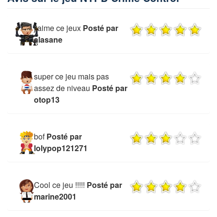
j'aime ce jeux
Posté par
alasane
super ce jeu mais pas
assez de niveau
Posté par
otop13
bof
Posté par
lolypop121271
Cool ce jeu !!!!!
Posté par
marine2001