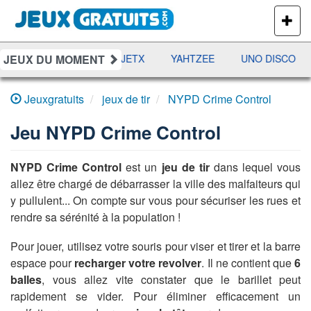
PLUS
DE
JEUX
JEUX DU MOMENT
DAMES
RAMI
JETX
YAHTZEE
UNO DISCO
Jeuxgratuits
jeux de tir
NYPD Crime Control
Jeu
NYPD Crime Control
NYPD Crime Control
est un
jeu de tir
dans lequel vous
allez être chargé de débarrasser la ville des malfaiteurs qui
y pullulent... On compte sur vous pour sécuriser les rues et
rendre sa sérénité à la population !
Pour jouer, utilisez votre souris pour viser et tirer et la barre
espace pour
recharger votre revolver
. Il ne contient que
6
balles
, vous allez vite constater que le barillet peut
rapidement se vider. Pour éliminer efficacement un