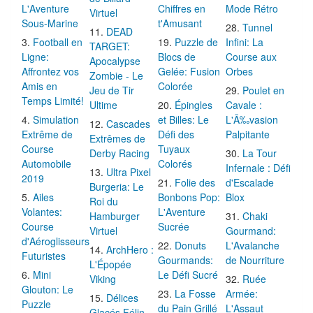
L'Aventure
Chiffres en
Mode Rétro
Virtuel
Sous-Marine
t'Amusant
Tunnel
DEAD
Football en
Puzzle de
Infini: La
TARGET:
Ligne:
Blocs de
Course aux
Apocalypse
Affrontez vos
Gelée: Fusion
Orbes
Zombie - Le
Amis en
Colorée
Jeu de Tir
Poulet en
Temps Limité!
Ultime
Épingles
Cavale :
Simulation
et Billes: Le
L'Ã‰vasion
Cascades
Extrême de
Défi des
Palpitante
Extrêmes de
Course
Tuyaux
Derby Racing
La Tour
Automobile
Colorés
Infernale : Défi
Ultra Pixel
2019
Folie des
d'Escalade
Burgeria: Le
Ailes
Bonbons Pop:
Blox
Roi du
Volantes:
L'Aventure
Hamburger
Chaki
Course
Sucrée
Virtuel
Gourmand:
d'Aéroglisseurs
Donuts
L'Avalanche
ArchHero :
Futuristes
Gourmands:
de Nourriture
L'Épopée
Mini
Le Défi Sucré
Viking
Ruée
Glouton: Le
La Fosse
Armée:
Délices
Puzzle
du Pain Grillé
L'Assaut
Glacés Félin