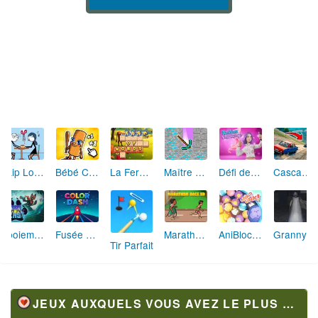
Skip Love: L'Amour en Péril
Bébé Clic Italien: La Folie des Petits Bambins
La Ferme des Mots - Cultivez votre Vocabulaire
Maître de la Destruction: Fusion de Pioches
Défi de Mode: Star du Podium
Cascades Folles 3D
Aboiement Stellaire : Aventure Canine
Fusée Chromatique: La Course des Couleurs
Marathon Champion io
AniBlocos: Connecte les Animaux Mignons!
Granny Revient 3D : Destin Maléfique
Tir Parfait
JEUX AUXQUELS VOUS AVEZ LE PLUS JOUÉ