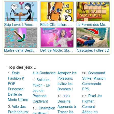
Skip Love: L'Amour en Péril
Bébé Clic Italien: La Folie des Petits Bambins
La Ferme des Mots - Cultivez votre Vocabulaire
Maître de la Destruction: Fusion de Pioches
Défi de Mode: Star du Podium
Cascades Folles 3D
Top des jeux ↓
Style
à la Confiance
Attrapez les
Command
Fashion K-
Poissons,
Strike: Mission
Solitaire
POP
évitez les
Commando
Yukon - Le
Princesse:
Bombes !
FPS
Jeu de
Défilé de
Patience
123
Pixel Jet
Mode Ultime
Captivant
Dessine:
Fighter:
Vélo des
Apprends à
Combat
Champion
Profondeurs:
Tracer les
Aérien en
de Billard