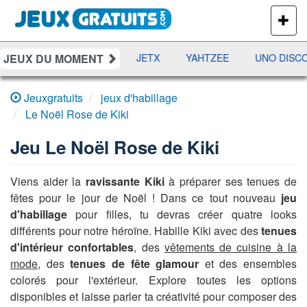
PLUS
DE
JEUX
JEUX DU MOMENT
DAMES
RAMI
JETX
YAHTZEE
UNO DISCO
Jeuxgratuits
jeux d'habillage
Le Noël Rose de Kiki
Jeu
Le Noël Rose de Kiki
Viens aider la
ravissante Kiki
à préparer ses tenues de
fêtes pour le jour de Noël ! Dans ce tout nouveau
jeu
d'habillage
pour filles, tu devras créer quatre looks
différents pour notre héroïne. Habille Kiki avec des
tenues
d'intérieur confortables
, des
vêtements de cuisine à la
mode
, des
tenues de fête glamour
et des ensembles
colorés pour l'extérieur. Explore toutes les options
disponibles et laisse parler ta créativité pour composer des