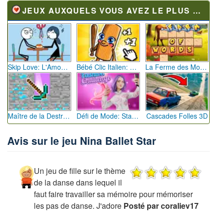
JEUX AUXQUELS VOUS AVEZ LE PLUS JOUÉ
Skip Love: L'Amour en Péril
Bébé Clic Italien: La Folie des Petits Bambins
La Ferme des Mots - Cultivez votre Vocabulaire
Maître de la Destruction: Fusion de Pioches
Défi de Mode: Star du Podium
Cascades Folles 3D
Avis sur le jeu Nina Ballet Star
Un jeu de fille sur le thème
de la danse dans lequel il
faut faire travailler sa mémoire pour mémoriser
les pas de danse. J'adore
Posté par coraliev17