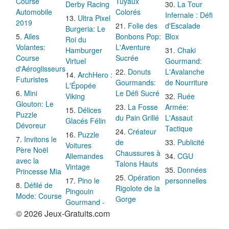
Course
Tuyaux
Derby Racing
La Tour
Automobile
Colorés
Infernale : Défi
Ultra Pixel
2019
Folie des
d'Escalade
Burgeria: Le
Ailes
Bonbons Pop:
Blox
Roi du
Volantes:
L'Aventure
Hamburger
Chaki
Course
Sucrée
Virtuel
Gourmand:
d'Aéroglisseurs
Donuts
L'Avalanche
ArchHero :
Futuristes
Gourmands:
de Nourriture
L'Épopée
Mini
Le Défi Sucré
Viking
Ruée
Glouton: Le
La Fosse
Armée:
Délices
Puzzle
du Pain Grillé
L'Assaut
Glacés Félin
Dévoreur
Tactique
Créateur
Puzzle
Invitons le
de
Publicité
Voitures
Père Noël
Chaussures à
Allemandes
CGU
avec la
Talons Hauts
Vintage
Données
Princesse Mia
Opération
Pino le
personnelles
Défilé de
Rigolote de la
Pingouin
Mode: Course
Gorge
Gourmand -
© 2026 Jeux-Gratuits.com