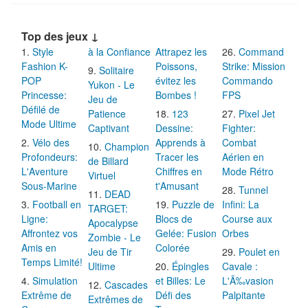
Top des jeux ↓
Style
à la Confiance
Attrapez les
Command
Fashion K-
Poissons,
Strike: Mission
Solitaire
POP
évitez les
Commando
Yukon - Le
Princesse:
Bombes !
FPS
Jeu de
Défilé de
Patience
123
Pixel Jet
Mode Ultime
Captivant
Dessine:
Fighter:
Vélo des
Apprends à
Combat
Champion
Profondeurs:
Tracer les
Aérien en
de Billard
L'Aventure
Chiffres en
Mode Rétro
Virtuel
Sous-Marine
t'Amusant
Tunnel
DEAD
Football en
Puzzle de
Infini: La
TARGET:
Ligne:
Blocs de
Course aux
Apocalypse
Affrontez vos
Gelée: Fusion
Orbes
Zombie - Le
Amis en
Colorée
Jeu de Tir
Poulet en
Temps Limité!
Ultime
Épingles
Cavale :
Simulation
et Billes: Le
L'Ã‰vasion
Cascades
Extrême de
Défi des
Palpitante
Extrêmes de