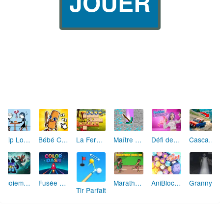
JOUER
Skip Love: L'Amour en Péril
Bébé Clic Italien: La Folie des Petits Bambins
La Ferme des Mots - Cultivez votre Vocabulaire
Maître de la Destruction: Fusion de Pioches
Défi de Mode: Star du Podium
Cascades Folles 3D
Aboiement Stellaire : Aventure Canine
Fusée Chromatique: La Course des Couleurs
Marathon Champion io
AniBlocos: Connecte les Animaux Mignons!
Granny Revient 3D : Destin Maléfique
Tir Parfait