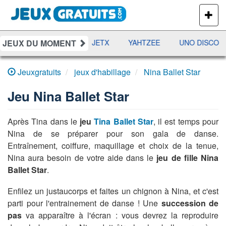
PLUS
DE
JEUX
JEUX DU MOMENT
DAMES
RAMI
JETX
YAHTZEE
UNO DISCO
Jeuxgratuits
jeux d'habillage
Nina Ballet Star
Jeu
Nina Ballet Star
Après Tina dans le
jeu
Tina Ballet Star
, il est temps pour
Nina de se préparer pour son gala de danse.
Entraînement, coiffure, maquillage et choix de la tenue,
Nina aura besoin de votre aide dans le
jeu de fille Nina
Ballet Star
.
Enfilez un justaucorps et faites un chignon à Nina, et c'est
parti pour l'entrainement de danse ! Une
succession de
pas
va apparaître à l'écran : vous devrez la reproduire