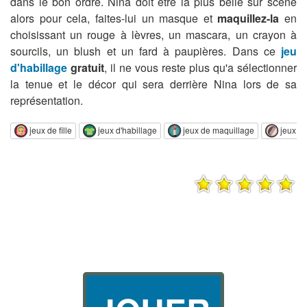
dans le bon ordre. Nina doit être la plus belle sur scène
alors pour cela, faites-lui un masque et
maquillez-la
en
choisissant un rouge à lèvres, un mascara, un crayon à
sourcils, un blush et un fard à paupières. Dans ce
jeu
d'habillage
gratuit
, il ne vous reste plus qu'a sélectionner
la tenue et le décor qui sera derrière Nina lors de sa
représentation.
jeux de fille
jeux d'habillage
jeux de maquillage
jeux de