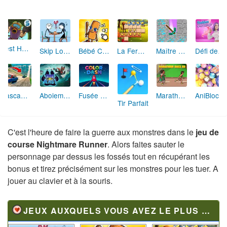
Pest Hunter 2
Skip Love: L'Amour en Péril
Bébé Clic Italien: La Folie des Petits Bambins
La Ferme des Mots - Cultivez votre Vocabulaire
Maître de la Destruction: Fusion de Pioches
Défi de Mode: Star du Podium
Cascades Folles 3D
Aboiement Stellaire : Aventure Canine
Fusée Chromatique: La Course des Couleurs
Marathon Champion io
AniBlocos: Connecte les Animaux Mignons!
Tir Parfait
C'est l'heure de faire la guerre aux monstres dans le
jeu de
course Nightmare Runner
. Alors faites sauter le
personnage par dessus les fossés tout en récupérant les
bonus et tirez précisément sur les monstres pour les tuer. A
jouer au clavier et à la souris.
JEUX AUXQUELS VOUS AVEZ LE PLUS JOUÉ