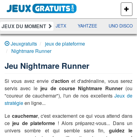
PLUS
DE
JEUX
JEUX DU MOMENT
DAMES
RAMI
JETX
YAHTZEE
UNO DISCO
Jeuxgratuits
jeux de plateforme
Nightmare Runner
Jeu
Nightmare Runner
Si vous avez envie d'
action
et d'adrénaline, vous serez
servis avec le
jeu de course Nightmare Runner
(ou
"coureur de cauchemar"), l'un de nos excellents
Jeux de
stratégie
en ligne...
Le
cauchemar
, c'est exactement ce qui vous attend dans
ce
jeu de plateforme
! Alors préparez-vous... Dans un
univers sombre et qui semble sans fin,
guidez le