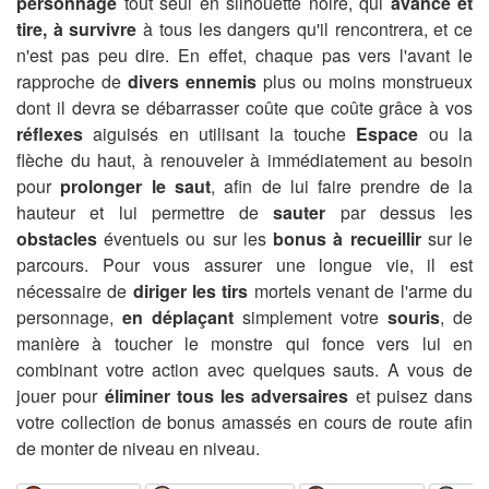
personnage
tout seul en silhouette noire, qui
avance et
tire, à survivre
à tous les dangers qu'il rencontrera, et ce
n'est pas peu dire. En effet, chaque pas vers l'avant le
rapproche de
divers ennemis
plus ou moins monstrueux
dont il devra se débarrasser coûte que coûte grâce à vos
réflexes
aiguisés en utilisant la touche
Espace
ou la
flèche du haut, à renouveler à immédiatement au besoin
pour
prolonger le saut
, afin de lui faire prendre de la
hauteur et lui permettre de
sauter
par dessus les
obstacles
éventuels ou sur les
bonus à recueillir
sur le
parcours. Pour vous assurer une longue vie, il est
nécessaire de
diriger les tirs
mortels venant de l'arme du
personnage,
en déplaçant
simplement votre
souris
, de
manière à toucher le monstre qui fonce vers lui en
combinant votre action avec quelques sauts. A vous de
jouer pour
éliminer tous les adversaires
et puisez dans
votre collection de bonus amassés en cours de route afin
de monter de niveau en niveau.