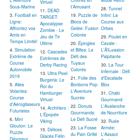
Virtuel
Sous-Marine
t'Amusant
Tunnel
DEAD
Football en
Puzzle de
Infini: La
TARGET:
Ligne:
Blocs de
Course aux
Apocalypse
Affrontez vos
Gelée: Fusion
Orbes
Zombie - Le
Amis en
Colorée
Jeu de Tir
Poulet en
Temps Limité!
Ultime
Épingles
Cavale :
Simulation
et Billes: Le
L'Ã‰vasion
Cascades
Extrême de
Défi des
Palpitante
Extrêmes de
Course
Tuyaux
Derby Racing
La Tour
Automobile
Colorés
Infernale : Défi
Ultra Pixel
2019
Folie des
d'Escalade
Burgeria: Le
Ailes
Bonbons Pop:
Blox
Roi du
Volantes:
L'Aventure
Hamburger
Chaki
Course
Sucrée
Virtuel
Gourmand:
d'Aéroglisseurs
Donuts
L'Avalanche
ArchHero :
Futuristes
Gourmands:
de Nourriture
L'Épopée
Mini
Le Défi Sucré
Viking
Ruée
Glouton: Le
La Fosse
Armée:
Délices
Puzzle
du Pain Grillé
L'Assaut
Glacés Félin
Dévoreur