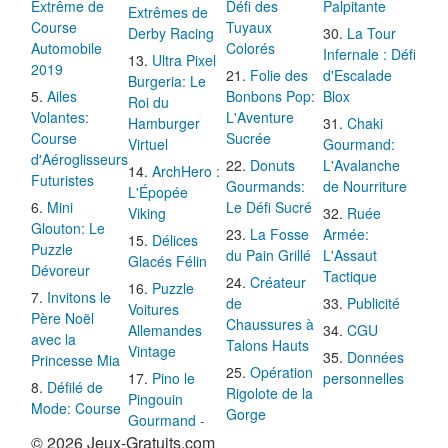
Extrême de
Défi des
Palpitante
Extrêmes de
Course
Tuyaux
Derby Racing
La Tour
Automobile
Colorés
Infernale : Défi
Ultra Pixel
2019
Folie des
d'Escalade
Burgeria: Le
Ailes
Bonbons Pop:
Blox
Roi du
Volantes:
L'Aventure
Hamburger
Chaki
Course
Sucrée
Virtuel
Gourmand:
d'Aéroglisseurs
Donuts
L'Avalanche
ArchHero :
Futuristes
Gourmands:
de Nourriture
L'Épopée
Mini
Le Défi Sucré
Viking
Ruée
Glouton: Le
La Fosse
Armée:
Délices
Puzzle
du Pain Grillé
L'Assaut
Glacés Félin
Dévoreur
Tactique
Créateur
Puzzle
Invitons le
de
Publicité
Voitures
Père Noël
Chaussures à
Allemandes
CGU
avec la
Talons Hauts
Vintage
Données
Princesse Mia
Opération
Pino le
personnelles
Défilé de
Rigolote de la
Pingouin
Mode: Course
Gorge
Gourmand -
© 2026 Jeux-Gratuits.com