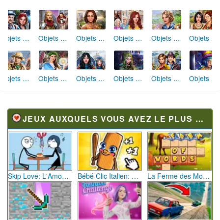
Objets Cachés Restes cachés
Objets Cachés La Chapelle des Templiers
Objets Cachés Réunion d'Amis
Objets Cachés Rénovation de Maison
Objets Cachés Excursion en Famille
Objets Cachés Civilisation Secrète
Objets Cachés Plus qu'une Légende
Objets Cachés Malédiction Royale
Objets Cachés Station de Ski Miracle
Objets Cachés Aube Éternelle
Objets Cachés Ruée vers l'Or
Objets Cachés Le Cirque de la Peur
JEUX AUXQUELS VOUS AVEZ LE PLUS JOUÉ
Skip Love: L'Amour en Péril
Bébé Clic Italien: La Folie des Petits Bambins
La Ferme des Mots - Cultivez votre Vocabulaire