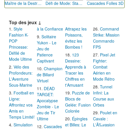
Maître de la Destruction: Fusion de Pioches
Défi de Mode: Star du Podium
Cascades Folles 3D
Top des jeux ↓
Style
à la Confiance
Attrapez les
Command
Fashion K-
Poissons,
Strike: Mission
Solitaire
POP
évitez les
Commando
Yukon - Le
Princesse:
Bombes !
FPS
Jeu de
Défilé de
Patience
123
Pixel Jet
Mode Ultime
Captivant
Dessine:
Fighter:
Vélo des
Apprends à
Combat
Champion
Profondeurs:
Tracer les
Aérien en
de Billard
L'Aventure
Chiffres en
Mode Rétro
Virtuel
Sous-Marine
t'Amusant
Tunnel
DEAD
Football en
Puzzle de
Infini: La
TARGET:
Ligne:
Blocs de
Course aux
Apocalypse
Affrontez vos
Gelée: Fusion
Orbes
Zombie - Le
Amis en
Colorée
Jeu de Tir
Poulet en
Temps Limité!
Ultime
Épingles
Cavale :
Simulation
et Billes: Le
L'Ã‰vasion
Cascades