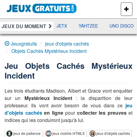
PLUS
DE
JEUX
JEUX DU MOMENT
DAMES
RAMI
JETX
YAHTZEE
UNO DISCO
Jeuxgratuits
jeux d'objets cachés
Objets Cachés Mystérieux Incident
Jeu
Objets Cachés Mystérieux
Incident
Les trois étudiants Madison, Albert et Grace vont enquêter
sur un
Mystérieux Incident
: la disparition de leur
professeur. Ils vont avoir besoin de vous dans ce
jeu
d'objets cachés
en ligne
pour
collecter les preuves
et
indices qui les conduiront jusqu'à lui.
jeux de patience
jeux mobile HTML5
jeux d'objets cachés